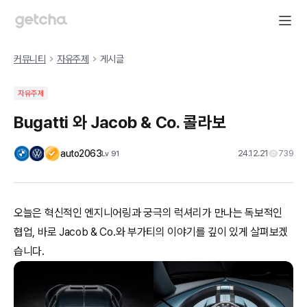
커뮤니티
자유주제
게시글
자유주제
Bugatti 와 Jacob & Co. 콜라보
auto2063
24.12.21
739
Lv
91
오늘은 혁신적인 엔지니어링과 궁극의 럭셔리가 만나는 독보적인
협업, 바로 Jacob & Co.와 부가티의 이야기를 깊이 있게 살펴보겠
습니다.