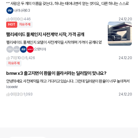
“” 사람은 두 개의 이름을 갖는다.. 하나는 태어나면서 얻는 것이요,, 다른 하나는 스스로
만들어내는 것이다.. “”
나리나라63
0
0
446
24.12.20
HOT
자유주제
팰리세이드 풀체인지 사전계약 시작, 가격 공개
팰리세이드 풀체인지 모델이 사전계약을 시작하며 가격이 공개되었
습니다. 가솔린 모델은 4,383만 원부터, 하이브리드 모델은 4,982
으랏치아
만 원부터 시작합니다. 최고 사양인 하이브리드 7인승 캘리그라
7
10
5,426
24.12.20
자유주제
bmw x3 출고지연이 환율이 올라서라는 딜러말이 맞나요?
안녕하세요 사전예약을 하고 기다리고있습니다. 그런데 딜러분이 환율이 너무 높아져서
looeekr
계약을 당분간 못해준다 1월은 되어야 가능하다는데 맞나요??? 다른분들도 그러시는지
궁금해서 올려봅니다
0
2
1,093
24.12.20