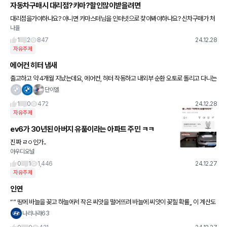
자동차구매시 대리점?카마?할인많이받을려면
대리점을가야하나요? 아니면 카마스터님을 인터넷으로 찾아봐야하나요? 신차구매가 처
나율
음이라 팁좀가르쳐주세요 인터넷으로 알아보고 비대면으로 진행해도 안전한가요?
1
2
847
24.12.28
자유주제
에어컨 히터 냄새
출고하고 약 4개월 지났는데요, 에어컨, 히터 작동하고 내외부 순환 오토로 돌리고 다니는
데 종종 히터 나올때 강아지 똥내라던가, 계란 방구 냄새라던가, 3일 실온에 묵힌 음식물
단이엘
쓰레기냄새라던가...
1
0
472
24.12.28
자유주제
ev6가 30년된 아버지 유품이라는 아파트 주민 ㅋㅋ
진짜 ㄹㅇ인가..
아우디오널
0
1
1,446
24.12.27
자유주제
인연
“” 땅에 바늘을 꽂고 하늘에서 작은 씨앗을 떨어뜨려 바늘에 씨앗이 꽂힐 확률,, 이 계산도
안 되는 확률로 너와 내가 만난 것이다.. “” - 번지점프를 하다 좋은날요 ~~
나리나라63