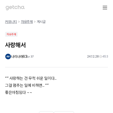
커뮤니티
자유주제
게시글
자유주제
사랑해서
나리나라63
24.12.28
453
Lv
37
“” 사랑하는 건 무척 쉬운 일이다..
그걸 멈추는 일에 비하면.. “”
좋은아침임다 ~~