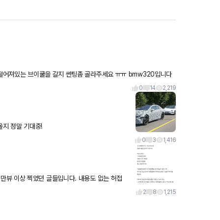
딜러표 t1 을 갈지 아님 동네에 있는 솔라가드 레이노를갈지 조금 떨어져있는 브이쿨을 갈지 썬팅좀 골라주세요 ㅠㅠ bmw320입니다
0
14
2,219
올지 정말 기대중!
0
3
1,416
지로 끼워 넣었습니다
2
8
1,215