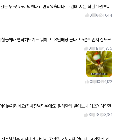
저는 작년 11월부터
0
6
1,044
찮을까바 연락해보기도 뭐하고.. 8월배정 끝나고 5순위인지 잘모루
구 할인견
0
12
1,255
0
10
1,122
 눈에아른거리네요(장세진님덕분에요) 딜러한테 알아보니 애초에예약한
으면넣고싶
3
28
3,181