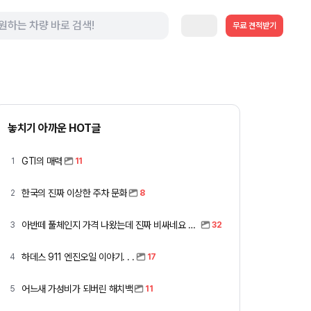
무료 견적받기
놓치기 아까운 HOT글
GTI의 매력
1
11
한국의 진짜 이상한 주차 문화
2
8
아반떼 풀체인지 가격 나왔는데 진짜 비싸네요 ㅎㅎ
3
32
하데스 911 엔진오일 이야기. . .
4
17
어느새 가성비가 되버린 해치백
5
11