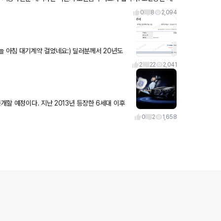
0
8
2,094
기 기본 잡으셔야한다
2
22
2,041
개할 예정이다. 지난 2013년 등장한 6세대 이후
S-클래스의
0
2
1,658