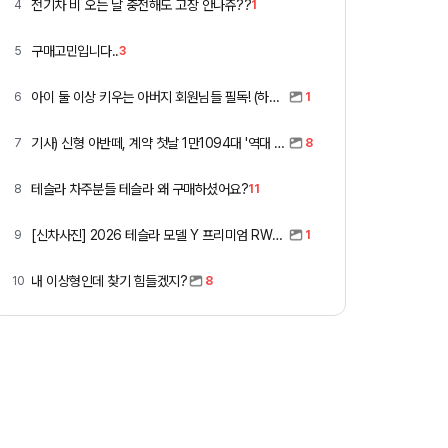
전기차 비 오는 날 충전해도 고장 안나쥬??
4
1
구매고민입니다..
5
3
아이 둘 이상 키우는 아버지 회원님들 필독! (하이패스 할인)
6
1
기사) 신형 아반떼, 계약 첫날 1만1094대 '역대 최고'
7
8
테슬라 차주분들 테슬라 왜 구매하셨어요?
8
11
[신차사진] 2026 테슬라 모델 Y 프리미엄 RWD (펄 화이트 + 블랙시트)
9
1
내 이상형인데 찾기 힘들겠지?
10
8