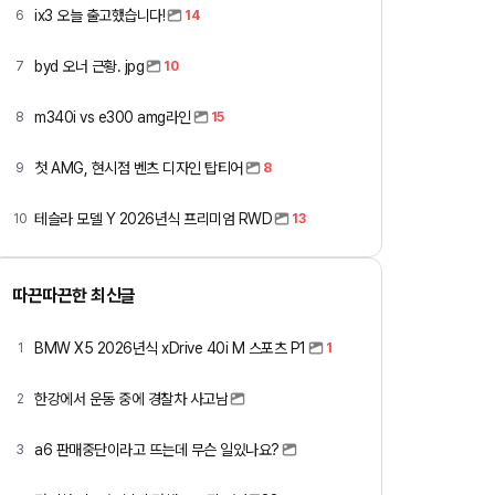
ix3 오늘 출고했습니다!
6
14
byd 오너 근황. jpg
7
10
m340i vs e300 amg라인
8
15
첫 AMG, 현시점 벤츠 디자인 탑티어
9
8
테슬라 모델 Y 2026년식 프리미엄 RWD
10
13
따끈따끈한 최신글
BMW X5 2026년식 xDrive 40i M 스포츠 P1
1
1
한강에서 운동 중에 경찰차 사고남
2
a6 판매중단이라고 뜨는데 무슨 일있나요?
3