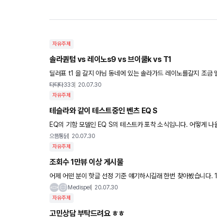
자유주제
솔라퀀텀 vs 레이노s9 vs 브이쿨k vs T1
타타타333
20.07.30
자유주제
테슬라와 같이 테스트중인 벤츠 EQ S
EQ의 기함 모델인 EQ S의 테스트카 포착 소식입니다. 어떻게 나
으뜸통닭
20.07.30
자유주제
조회수 1만뷰 이상 게시물
어제 어떤 분이 핫글 선정 기준 얘기하시길래 한번 찾아봤습니다. 1만뷰 이상 찍었던 글들입니다. 내용도 없는 허접
한 글들인데 많이 봐주셨네요. 마지막 사진은 조회수는 적지만 억
Medispel
20.07.30
자유주제
고민상담 부탁드려요 ㅎㅎ