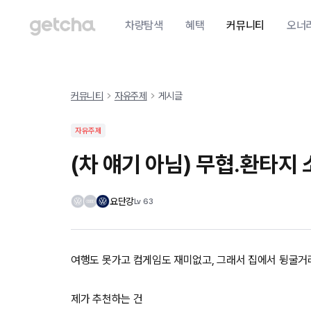
차량탐색
혜택
커뮤니티
오너
커뮤니티
자유주제
게시글
자유주제
(차 얘기 아님) 무협.환타
요단강
Lv
63
여행도 못가고 컴게임도 재미없고, 그래서 집에서 뒹굴거
제가 추천하는 건