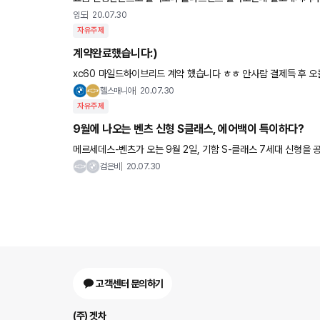
품은 옵틱w 입니다
임도
20.07.30
자유주제
계약완료했습니다:)
xc60 마일드하이브리드 계약 했습니다 ㅎㅎ 안사람 결제득 후 오늘 아침 대기계약 걸었네요:) 딜러분께서 20년도
에는 플러그인하이브리드부터 출시예정이라 내년 출시라고 1년대
헬스매니아
20.07.30
자유주제
9월에 나오는 벤츠 신형 S클래스, 에어백이 특이하다?
메르세데스-벤츠가 오는 9월 2일, 기함 S-클래스 7세대 신형을 공
약 7년 만의 풀 모델 체인지다. 정식 공개를 앞두고 벤츠는 신형 
검은비
20.07.30
고객센터 문의하기
(주) 겟차