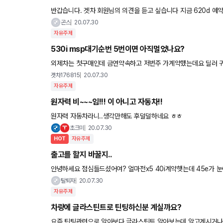
반갑습니다. 겟차 회원님의 의견을 듣고 싶습니다 지금 620d 예약걸둔 두 곳 배정 되었다고 연락왔습니다. 그런데 
a6tfsi콰트로를 맘에두고있었던지라 아직 고민 되어 회원
곤스
20.07.30
자유주제
530i msp대기순번 5번이면 아직멀었나요?
외제차는 첫구매인데 금연약속하고 저번주 가계약했는데요 딜러 귀
겠네여 ㅠ 8월에 많이 들어온다고 하니 기대해볼만 한가요? 그리
겟차176815
20.07.30
자유주제
원자력 비~~~임!!! 이 아니고 자동차!!
원자력 자동차라니..생각만해도 후덜덜하네요 ㅎㅎ
초크미
20.07.30
HOT
자유주제
출고를 할지 바꿀지..
안녕하세요 점심들드셨어여? 얼마전x5 40i계약햇는데 45e가
40i는9월초에 출고받을 계획이라네요 45e가 그전에 계약을받
탈퇴자
20.07.30
자유주제
차량에 글라스틴트로 틴팅하신분 계실까요?
요즘 틴팅관련으로 알아보다 글라스틴트 알아보는데 알고계시거나 시공하신분 계시다면 어떤지 조언좀 구하고자 합니다. 고민중인 제