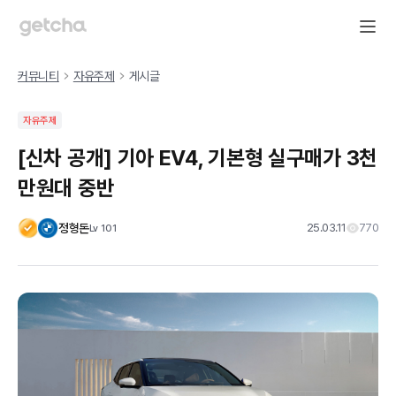
커뮤니티
자유주제
게시글
자유주제
[신차 공개] 기아 EV4, 기본형 실구매가 3천
만원대 중반
정형돈
25.03.11
770
Lv
101