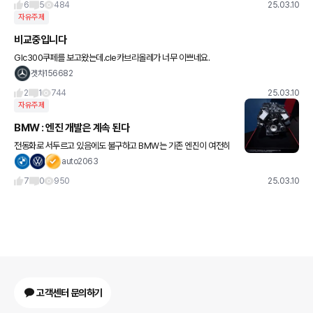
6
5
484
25.03.10
자유주제
비교중입니다
Glc300쿠페를 보고왔는데.cle카브리올레가 너무 이쁘네요.
겟차156682
2
1
744
25.03.10
자유주제
BMW : 엔진 개발은 계속 된다
전동화로 서두르고 있음에도 불구하고 BMW는 기존 엔진이 여전히
진화할 여지가 있다고 생각합니다. 따라서 최근 자동차의 연비를 개
auto2063
선하고 배기가스를 줄이며 엔진 성능을 향상시키기 위해 설계한 새로
7
0
950
25.03.10
운
고객센터 문의하기