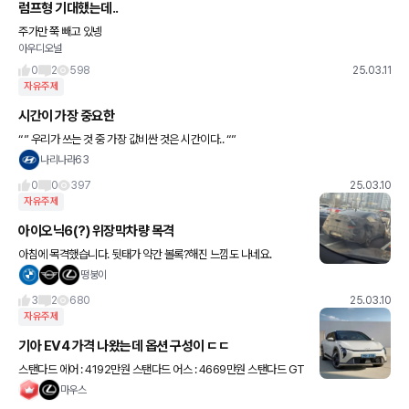
럼프형 기대했는데..
주가만 쭉 빼고 있넹
아우디오널
0
2
598
25.03.11
자유주제
시간이 가장 중요한
“” 우리가 쓰는 것 중 가장 값비싼 것은 시간이다.. “”
나리나라63
0
0
397
25.03.10
자유주제
아이오닉6(?) 위장막차량 목격
아침에 목격했습니다. 뒷태가 약간 볼록?해진 느낌도 나네요.
떵붕이
3
2
680
25.03.10
자유주제
기아 EV4 가격 나왔는데 옵션 구성이 ㄷㄷ
스탠다드 에어 : 4192만원 스탠다드 어스 : 4669만원 스탠다드 GT
라인 : 4783만원 롱레인지 에어 : 4629만원 롱레인지 어스 : 5104
마우스
만원 롱레인지 GT라인 : 5219만원