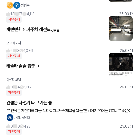
인지, X5 풀체인지, 3시리즈 풀체인지에 적용되는 차세대 디자인 언
정형돈
어 노이어 클라세가 적용된 점이 눈에 띕니다. 거의 풀
13
17
4,118
25.03.12
자유주제
개뻔뻔한 민폐주차 레전드. jpg
포르쉐내꺼
2
3
1,086
25.03.11
자유주제
테슬라 슬슬 줍줍 ㄱㄱ
아우디오널
0
4
1,115
25.03.11
자유주제
인생은 자전거 타고 가는 중
“” 인생은 자전거를 타는 것과 같다.. 계속 페달을 밟는 한 넘어지 염려는 없다.. “” 좋은아
침요 ~~
나리나라63
0
0
428
25.03.11
자유주제