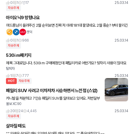
0
1
1,117
25.03.14
자유주제
아이오닉9 망했나요
여드름님이 올려주신 2월 순위보면 진짜 저 아래 181대 팔았네요. 2월 중순? 부터 팔리긴
했지만, 신차효과가 있어도 EV9 출시첫달보다 못팔리는 것 같네여 사전계약수도 공개안
겟덕
하고 디자인도 호불
0
1
966
25.03.14
자유주제
530i m패키지
제목 그대로입니다. 530i m 구매예정인데 패밀리카로 어떤가요? 뒷자리 사용이 많아요
탈퇴자
와이프 아기 근데 아직 시승 전이라서 좁다 넓다 너무 반반인것 같고 지금 국산차타는데
외제차 타보고싶은데 마음
1
7
777
25.03.14
HOT
자유주제
패밀리 SUV 사려고 이차저차 시승하면서 느낀점 (스압)
카니발을 처분하고 7인승 패밀리 SUV를 알아보고 있어요. 저번달부
볼보 XC90
터 GV80, XC90, GLE등등 많이 타보고 있습니다. 당연히 지금 타
는 YP 카니발보다 모두 좋지만 경쟁 모델끼리 비교했을
20
24
4,445
25.03.14
자유주제
살아질 때도
“” 인생은 살아갈 때도 있지만 살아질 때도 있더라.. “” 좋은아침임다 ~~