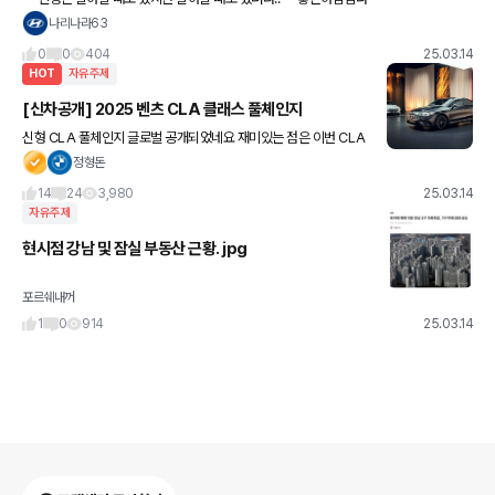
나리나라63
0
0
404
25.03.14
HOT
자유주제
[신차공개] 2025 벤츠 CLA 클래스 풀체인지
신형 CLA 풀체인지 글로벌 공개되었네요 재미있는 점은 이번 CLA
는 외관에 삼각별 패턴이 무려 143개나 적용되어 있답니다 전장 4,7
정형돈
22mm, 휠베이스 2,789mm 사이즈는 기존보다 소폭
14
24
3,980
25.03.14
자유주제
현시점 강남 및 잠실 부동산 근황. jpg
포르쉐내꺼
1
0
914
25.03.14