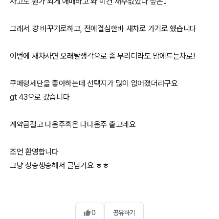
사고도 뭔가 되게 애매하고 와 이건 재수없었다 싶은..
그래서 걍 바꾸기로하고, 전에결심한바 새차로 가기로 했습니다
이번에 새차사면 오래탈생각으로 좀 무리더라도 맘에드는차로!
쿠페형세단을 좋아하는데 선택지가 많이 없어졌더라구요
gt 43으로 갔습니다
계약금걸고 다음주혹은 다다음주 출고네요
조언 환영합니다
그냥 싱숭생숭해서 글남겨요 ㅎㅎ
0
공유하기