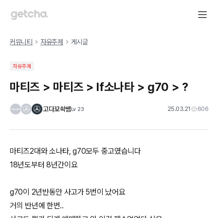
커뮤니티
자유주제
게시글
자유주제
마티즈 > 마티즈 > lf소나타 > g70 > ?
고다꾜솩쌤
25.03.21
606
Lv
23
마티즈2대와 소나타, g70모두 중고였습니다
18년도부터 8년간이요
g70이 2년반동안 사고가 5번이 났어요
거의 반년에 한번..