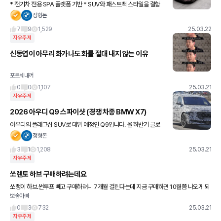
* 전기차 전용 SPA 플랫폼 기반 * SUV와 패스트백 스타일을 결합
산 세단 * 800V 고전압 시스템 제공 * 휠베이스 3,100mm, 넓은 실
정형돈
내공간 제공 * 볼보 최초 엔비디아 AGX 오린칩
7
9
1,529
25.03.22
자유주제
신동엽이 아무리 화가나도 화를 절대 내지 않는 이유
포르쉐내꺼
0
0
1,107
25.03.21
자유주제
2026 아우디 Q9 스파이샷 (경쟁 차종 BMW X7)
아우디의 플래그십 SUV로 데뷔 예정인 Q9입니다. 올 하반기 글로
벌 공개 에정으로 판매는 2026년부터, 경쟁 모델은 벤츠 GLS, BM
정형돈
W X7, 캐에스컬레이드와 같은 대형 SUV인데 한국에서
3
1
1,208
25.03.21
자유주제
쏘렌토 하브 구매하려는데요
쏘랭이 하브.썬루프 빼고 구매하려니 7개월 걸린다는데 지금 구매하면 10월쯤 나오게 되
뽀송아빠
는데요.. 그럼 한 6월 쯤 구매하면 내년에 나오면서 연식이 바껴서 나오는건가요? 만약에
버전업 같은거 되면 바
0
3
732
25.03.21
자유주제