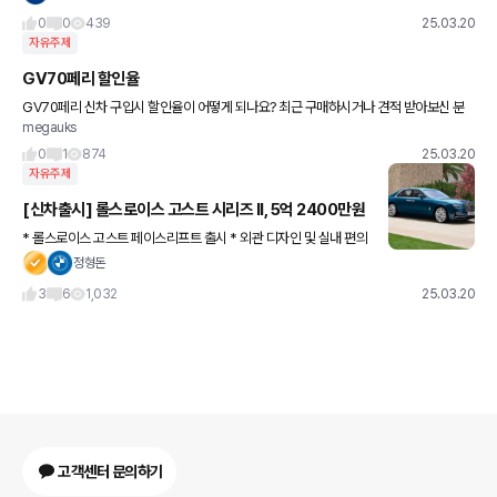
0
0
439
25.03.20
자유주제
GV70페리 할인율
GV70페리 신차 구입시 할인율이 어떻게 되나요? 최근 구매하시거나 견적 받아보신 분
megauks
들 조언 좀 구합니다
0
1
874
25.03.20
자유주제
[신차출시] 롤스로이스 고스트 시리즈 II, 5억 2400만원
* 롤스로이스 고스트 페이스리프트 출시 * 외관 디자인 및 실내 편의
사양 개선 * 한국 고객 전용 비스포크 마감재와 기능 추가 1. 고스트
정형돈
시리즈 II : 5억 2400만원 2. 고스트 익스텐디드
3
6
1,032
25.03.20
고객센터 문의하기