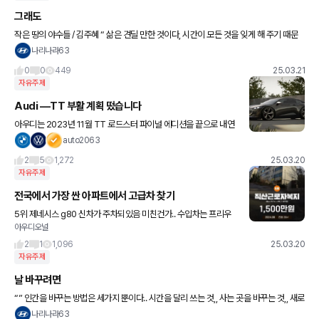
그래도
작은 땅의 야수들 / 김주혜 “ 삶은 견딜 만한 것이다, 시간이 모든 것을 잊게 해 주기 때문
에. 그래도 삶은 살아볼 만한 것이다, 사랑이 모든 것을 기억하게 해 주기 때문에. ”
나리나라63
0
0
449
25.03.21
자유주제
Audi —TT 부활 계획 떴습니다
아우디는 2023년 11월 TT 로드스터 파이널 에디션을 끝으로 내연
기관 TT 생산을 종료했는데. TT의 후속 모델은 완전히 새로운 전기
auto2063
스포츠카로 재탄생할 예정이며, "TT"라는 이름 대신 새로운
2
5
1,272
25.03.20
자유주제
전국에서 가장 싼 아파트에서 고급차 찾기
5위 제네시스 g80 신차가 주차되있음 미친건가.. 수입차는 프리우
아우디오널
스에 나머진 구형 국산차들 4위 고급차는 아우디a6 한대 있고 여기
서도 구형카렌스 있음 ㅋㅋ 펠리세이드랑 f바디 3gt정도 오토
2
1
1,096
25.03.20
자유주제
날 바꾸려면
“” 인간을 바꾸는 방법은 세가지 뿐이다.. 시간을 달리 쓰는 것,, 사는 곳을 바꾸는 것,, 새로
운 사람을 사귀는 것.. “”
나리나라63