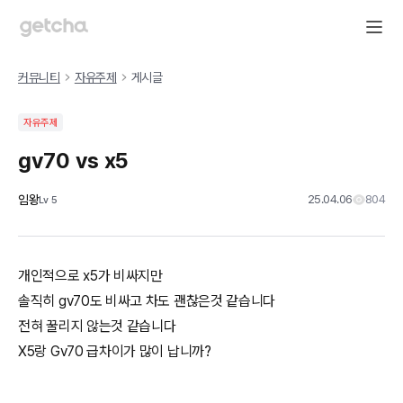
커뮤니티
자유주제
게시글
자유주제
gv70 vs x5
임왕
25.04.06
804
Lv
5
개인적으로 x5가 비싸지만
솔직히 gv70도 비싸고 차도 괜찮은것 같습니다
전혀 꿀리지 않는것 같습니다
X5랑 Gv70 급차이가 많이 납니까?