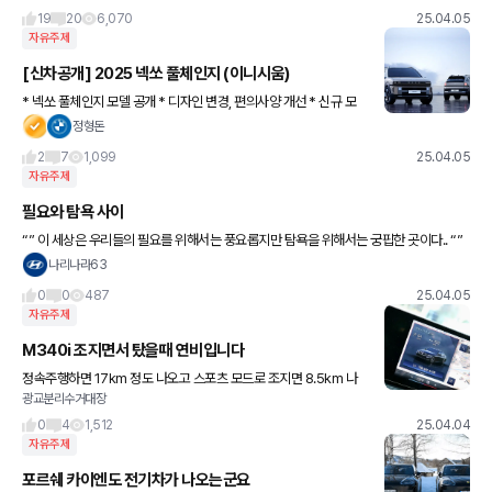
면 된다 1. 어댑티브 LED 헤드라이트 빠짐 2. M패키
19
20
6,070
25.04.05
자유주제
[신차공개] 2025 넥쏘 풀체인지 (이니시움)
* 넥쏘 풀체인지 모델 공개 * 디자인 변경, 편의사양 개선 * 신규 모
터 시스템 탑재 203마력 발휘 * 제로백 7.8초, 예상 주행 거리 700k
정형돈
m * HDA2, 스마트 주차보조 2, 빌트인캠
2
7
1,099
25.04.05
자유주제
필요와 탐욕 사이
“” 이 세상은 우리들의 필요를 위해서는 풍요롭지만 탐욕을 위해서는 궁핍한 곳이다.. “”
좋은아침요 ~~
나리나라63
0
0
487
25.04.05
자유주제
M340i 조지면서 탔을때 연비입니다
정속주행하면 17km 정도 나오고 스포츠 모드로 조지면 8.5km 나
광교분리수거대장
오네요 차 수리 끝나서 반납했는데 340i 지름신 강림 ㄷㄷ
0
4
1,512
25.04.04
자유주제
포르쉐 카이엔도 전기차가 나오는군요