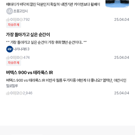
배터리가 바닥에 깔린 덕분인지 확실히 내연기관 카이엔보다 휠베이
스가 길어보이네요 ㅎ
초중고민시
0
0
792
25.04.04
자유주제
가장 돌아가고 싶은 순간이
“” 가장 돌아가고 싶은 순간이 가장 후회했던 순간이다.. “”
나리나라63
0
0
474
25.04.04
자유주제
버텍스 900 vs 테라룩스 IR
버텍스 900 vs 테라룩스 IR 비반사 필름 두가지중 어떤게 더 좋나요? 열차단, 야간시인
헬로헬루
성이 좋은걸로 선택하려고 합니다.
0
2
2,946
25.04.04