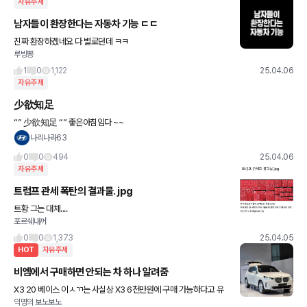
자유주제
남자들이 환장한다는 자동차 기능 ㄷㄷ
진짜 환장하겠네요 다 별로던데 ㅋㅋ
루빙뽕
1
0
1,122
25.04.06
자유주제
少欲知足
“” 少欲知足 “” 좋은아침임다 ~~
나리나라63
0
0
494
25.04.06
자유주제
트럼프 관세 폭탄의 결과물. jpg
트황 그는 대체....
포르쉐내꺼
0
0
1,373
25.04.05
HOT
자유주제
비엠에서 구매하면 안되는 차 하나 알려줌
X3 20 베이스 이ㅅㄲ는 사실상 X3 6천만원에 구매 가능하다고 유
익명의 보노보노
혹하려고 만든 퍽치기 미끼 상품이나 다름없음 사실상 깡통이라고 보