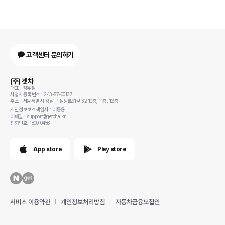
고객센터 문의하기
(주) 겟차
대표 : 정유철
사업자등록번호 : 243-87-00137
주소 : 서울특별시 강남구 삼성로91길 32 10층, 11층, 12층
개인정보보호책임자 : 이동용
이메일 : support@getcha.kr
전화번호: 1800-0456
App store
Play store
서비스 이용약관
개인정보처리방침
자동차금융모집인