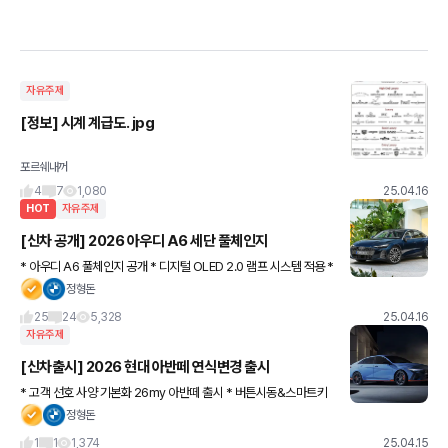
자유주제
[정보] 시계 계급도. jpg
포르쉐내꺼
4
7
1,080
25.04.16
HOT
자유주제
[신차 공개] 2026 아우디 A6 세단 풀체인지
* 아우디 A6 풀체인지 공개 * 디지털 OLED 2.0 램프 시스템 적용 *
공기저항계수 최고 수준 0.23cd * 최신 마일드 하이브리드 탑재 ㄴ
정형돈
별도의 모터로 부분 전기 주행 가능 *내부
25
24
5,328
25.04.16
자유주제
[신차출시] 2026 현대 아반떼 연식변경 출시
* 고객 선호 사양 기본화 26my 아반떼 출시 * 버튼시동&스마트키
원격시동, 스마트 트렁크 기본적용 * 하이브리드 기본 트림 모던 라
정형돈
이트 추가 [아반떼 가솔린] 스마트 : 25MY 컨비니언
1
1
1,374
25.04.15