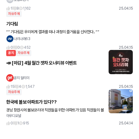
1
8
1,162
25.04.15
자유주제
기다림
“” 기다림은 우리에게 결과를 떠나 과정의 즐거움을 선사한다.. “”
나리나라63
0
0
452
25.04.15
공지
자유주제
📣 [마감] 4월 월간 겟차 오너리뷰 이벤트
공지 알리미
15
4
1,547
25.04.15
자유주제
한국에 볼보 아파트가 있다??
경남 창원시에 볼보코리아 직원들을 위한 아파트가 있음 직원들의 볼
아우디오널
보자동차 구매 할인은 없다고함
0
1
915
25.04.14