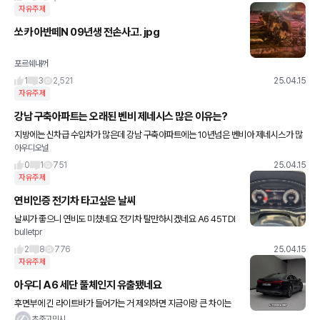
자유주제
쏘카 아반떼N 09년생 전손사고. jpg
포르쉐내꺼
1
3
2,521
25.04.15
자유주제
강남 구축아파트는 오래된 벤비 제네시스 많은 이유는?
지방에는 신차급 수입차가 많은데 강남 구축아파트에는 10년넘은 벤비아 제네시스가 많
아우디오널
더라
0
1
751
25.04.15
자유주제
연비인증 전기차 타고싶은 날씨
날씨가 좋으니 연비도 미쳤네요 전기차 탈만하시겠네요 A6 45TDI
bulletpr
입니다 3년3개월차 입니다 불경기에 다들 화이팅요
2
8
776
25.04.15
자유주제
아우디 A6 세단 풀체인지 유출됐네요
후면부에 긴 라이트바가 들어가는 거 제외하면 지금이랑 큰 차이는
없어보이네요 앞모습은 A6 아반트랑 똑같이 나올거 같네요
초중고민시