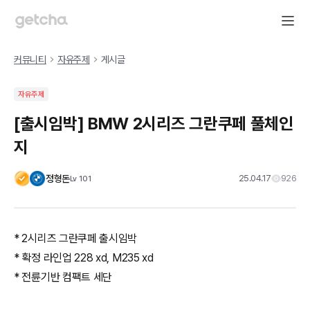
커뮤니티
자유주제
게시글
자유주제
[출시임박] BMW 2시리즈 그란쿠페 풀체인
지
정형돈
25.04.17
926
Lv
101
* 2시리즈 그란쿠페 출시임박
* 확정 라인업 228 xd, M235 xd
* 전륜기반 컴팩트 세단