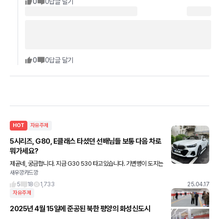
0
0
답글 달기
0
0
답글 달기
HOT
자유주제
5시리즈, G80, E클래스 타셨던 선배님들 보통 다음 차로
뭐가세요?
제곧네, 궁금합니다. 지금 G30 530 타고있습니다. 기변병이 도지는
새우깡카드깡
데 막상 바꾸자니 바꿀차가 없는 거 같아서요 마다로씨아 업자들이
생각보다 매입가를 잘 쳐줘서 감가 더 들어가기 전에
5
18
1,733
25.04.17
자유주제
2025년 4월 15일에 준공된 북한 평양의 화성신도시