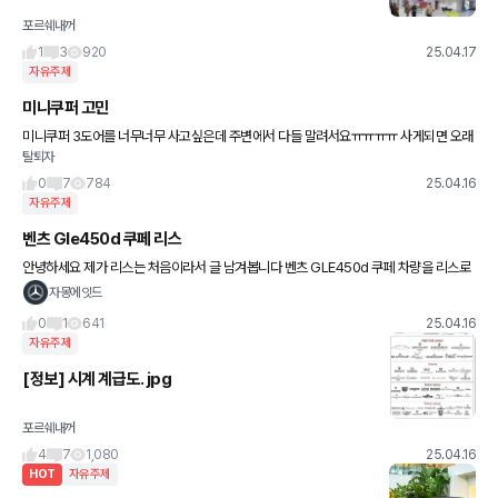
포르쉐내꺼
1
3
920
25.04.17
자유주제
미니쿠퍼 고민
미니쿠퍼 3도어를 너무너무 사고싶은데 주변에서 다들 말려서요ㅠㅠㅠㅠ 사게되면 오래
탈퇴자
오래 탈꺼에요... 조언 부탁드립니ㄷ ㅏ....
0
7
784
25.04.16
자유주제
벤츠 Gle450d 쿠페 리스
안녕하세요 제가 리스는 처음이라서 글 남겨봅니다 벤츠 GLE450d 쿠페 차량을 리스로
구매를 하였습니다 그릴을 세로 그릴로 변경하고 싶은데 1. 세로그릴 변경 후 리스 반납때
자몽에잇드
는 어떻게 하나요?
0
1
641
25.04.16
자유주제
[정보] 시계 계급도. jpg
포르쉐내꺼
4
7
1,080
25.04.16
HOT
자유주제