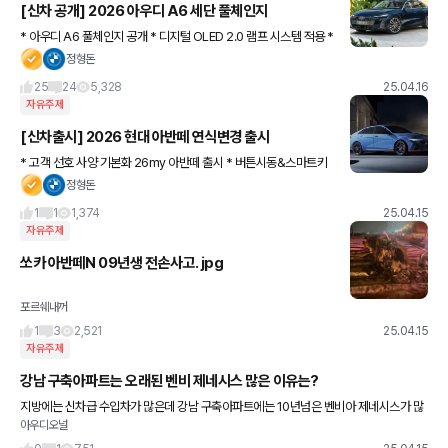
[신차 공개] 2026 아우디 A6 세단 풀체인지
* 아우디 A6 풀체인지 공개 * 디지털 OLED 2.0 램프 시스템 적용 *
공기저항계수 최고 수준 0.23cd * 최신 마일드 하이브리드 탑재 ㄴ
정형돈
별도의 모터로 부분 전기 주행 가능 *내부
25
24
5,328
25.04.16
자유주제
[신차출시] 2026 현대 아반떼 연식변경 출시
* 고객 선호 사양 기본화 26my 아반떼 출시 * 버튼시동&스마트키
원격시동, 스마트 트렁크 기본적용 * 하이브리드 기본 트림 모던 라
정형돈
이트 추가 [아반떼 가솔린] 스마트 : 25MY 컨비니언
1
1
1,374
25.04.15
자유주제
쏘카 아반떼N 09년생 전손사고. jpg
포르쉐내꺼
1
3
2,521
25.04.15
자유주제
강남 구축아파트는 오래된 벤비 제네시스 많은 이유는?
지방에는 신차급 수입차가 많은데 강남 구축아파트에는 10년넘은 벤비아 제네시스가 많
아우디오널
더라