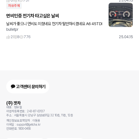
0
1
751
25.04.15
자유주제
연비인증 전기차 타고싶은 날씨
날씨가 좋으니 연비도 미쳤네요 전기차 탈만하시겠네요 A6 45TDI
bulletpr
입니다 3년3개월차 입니다 불경기에 다들 화이팅요
2
8
776
25.04.15
고객센터 문의하기
(주) 겟차
대표 : 정유철
사업자등록번호 : 243-87-00137
주소 : 서울특별시 강남구 삼성로91길 32 10층, 11층, 12층
개인정보보호책임자 : 이동용
이메일 : support@getcha.kr
전화번호: 1800-0456