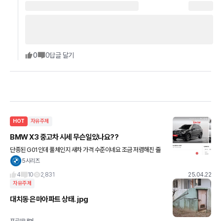
0
0
답글 달기
HOT
자유주제
BMW X3 중고차 시세 무슨일있나요??
단종된 G01인데 풀체인지 새차 가격 수준이네요 조금 저렴해진 줄
알았는데 2년 타고도 이정도라니
5시리즈
4
10
2,831
25.04.22
자유주제
대치동 은마아파트 상태. jpg
포르쉐내꺼