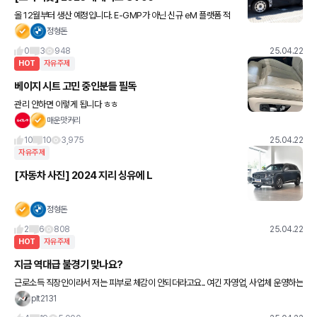
올 12월부터 생산 예정입니다. E-GMP가 아닌 신규 eM 플랫폼 적
용 최상위 롱바디가 2억에 가깝다는 이야기도 있네요
정형돈
0
3
948
25.04.22
HOT
자유주제
베이지 시트 고민 중인분들 필독
관리 안하면 이렇게 됩니다 ㅎㅎ
매운맛커리
10
10
3,975
25.04.22
자유주제
[자동차 사진] 2024 지리 싱유에 L
정형돈
2
6
808
25.04.22
HOT
자유주제
지금 역대급 불경기 맞나요?
근로소득 직장인이라서 저는 피부로 체감이 안되더라고요.. 여긴 자영업, 사업체 운영하는
분들이 많은거 같아서 여쭤봅니다 코로나, IMF보다 더 심하다고 하는데 진짜인가유
plt2131