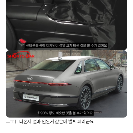
ㅗㅜㅑ 나온지 얼마 안된거 같은데 벌써 페리군요