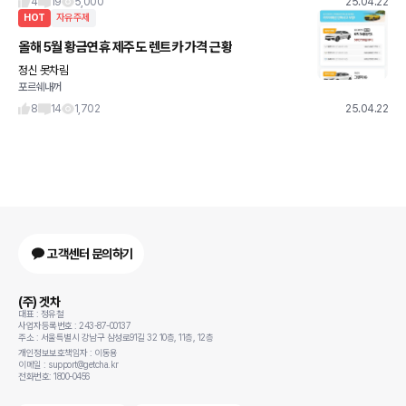
4
19
5,000
25.04.22
HOT
자유주제
올해 5월 황금연휴 제주도 렌트카 가격 근황
정신 못차림
포르쉐내꺼
8
14
1,702
25.04.22
고객센터 문의하기
(주) 겟차
대표 : 정유철
사업자등록번호 : 243-87-00137
주소 : 서울특별시 강남구 삼성로91길 32 10층, 11층, 12층
개인정보보호책임자 : 이동용
이메일 : support@getcha.kr
전화번호: 1800-0456