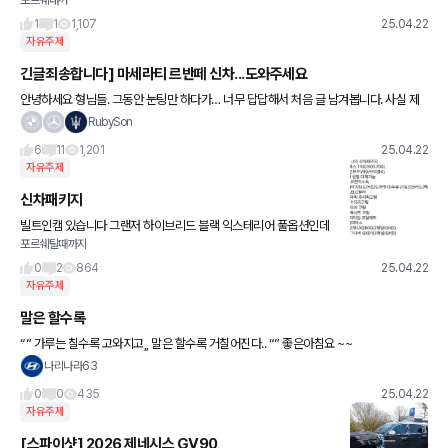
1
1
1,107
25.04.22
자유주제
긴글죄송합니다] 마세라티 르반떼 신차...도와주세요
안녕하세요 형님들. 그동안 눈팅만 하다가… 너무 답답해서 처음 글 남겨봅니다. 사실 제
가 차에 대해 아는 건 거의 없고, 그냥 예전부터 멋있어 보이던 마세라티라는 차에 혹해서
RubySon
무리해서 중고
6
11
1,201
25.04.22
자유주제
신차패키지
빌트인캠 있습니다 그랜저 하이브리드 블랙 익스테리어 풀옵션인데
포르쉐탈때까지
필름은 반사필름을 하고 싶은데 여기 패키지중 반사필름 어떤기 낫나
요? 야간운전을 꽤 하는 편이지만 불편하지 않을정도 반사 필름 , 프
0
2
864
25.04.22
자유주제
말은 할수록
“” 가루는 칠수록 고와지고,, 말은 할수록 거칠어진다.. “” 좋은아침요 ~~
나리나라63
0
0
435
25.04.22
자유주제
[스파이샷] 2026 제네시스 GV90