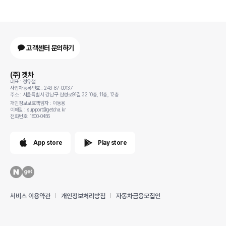
고객센터 문의하기
(주) 겟차
대표 : 정유철
사업자등록번호 : 243-87-00137
주소 : 서울특별시 강남구 삼성로91길 32 10층, 11층, 12층
개인정보보호책임자 : 이동용
이메일 : support@getcha.kr
전화번호: 1800-0456
App store
Play store
서비스 이용약관
개인정보처리방침
자동차금융모집인