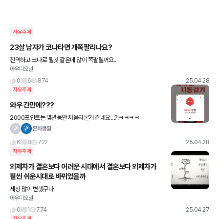
자유주제
23살 남자가 코나타면 개쪽팔리나요?
전역하고 코나로 될것 같은데 많이 쪽팔릴꺼요..
아우디오널
0
6
874
25.04.28
자유주제
와우 간만에???
2000포인트는 몇년동안 처음되본거 같네요…?!ㅋㅋㅋㅋ
문화생활
6
8
722
25.04.28
자유주제
외제차가 결혼보다 어려운 시대에서 결혼보다 외제차가
훨씬 쉬운시대로 바뀌었을까
세상 많이 변했구나
아우디오널
0
1
774
25.04.27
자유주제