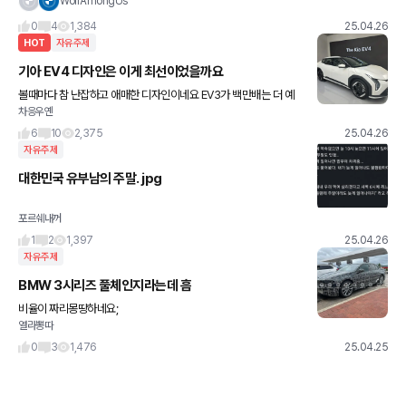
WolfAmongUs
싶고 불 안들어오는건 이젠 약간 밋밋하게 느껴지네요..
0
4
1,384
25.04.26
HOT
자유주제
기아 EV4 디자인은 이게 최선이었을까요
볼때마다 참 난잡하고 애매한 디자인이네요 EV3가 백만배는 더 예
차응우옌
쁜거 같아요 헤드램프랑 테일램프 간격이 너무 멀고 얇아서 그런가
미간이 넓어보이고요 EV4는 진짜 망작인듯
6
10
2,375
25.04.26
자유주제
대한민국 유부남의 주말. jpg
포르쉐내꺼
1
2
1,397
25.04.26
자유주제
BMW 3시리즈 풀체인지라는데 흠
비율이 짜리몽땅하네요;
열라뽕따
0
3
1,476
25.04.25