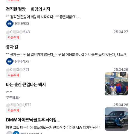
정직한 절망 ㅡ 희망의 시작
“” 정직한 절망이 희망의 시작이다.. “” 좋은아침요 ~~
나리나라63
0
0
548
25.04.27
자유주제
풍차 길
“” 풍차는 바람을 일으키지 않는다,, 바람을 이용할 뿐.. 길이 나를 만들지 않는다,, 나로 인
해 길이 생길 뿐.. “”
나리나라63
0
0
771
25.04.26
자유주제
타는 순간 큰일나는 택시
ㄷㄷ
포르쉐내꺼
2
0
1,572
25.04.26
자유주제
BMW 아이코닉 글로우 뇌이징...
첨엔 그릴 테두리에 불들어오는거 진짜 악취미다 BMW 디자인팀 감
다 죽었나 싶었는데 이거 자꾸 보다보니... ... 아 이게 미래적인건가?