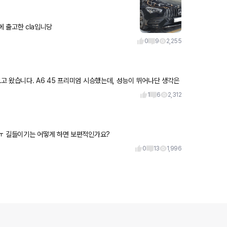
떨어져서 광택 조금 돌렸네요 ㅠㅠ 얼마전에 출고한 cla입니당
0
9
2,255
 왔습니다. A6 45 프리미엄 시승했는데, 성능이 뛰어나단 생각은
 보
1
6
2,312
는가봅니다 ㅠㅠ 길들이기는 어떻게 하면 보편적인가요?
0
13
1,996