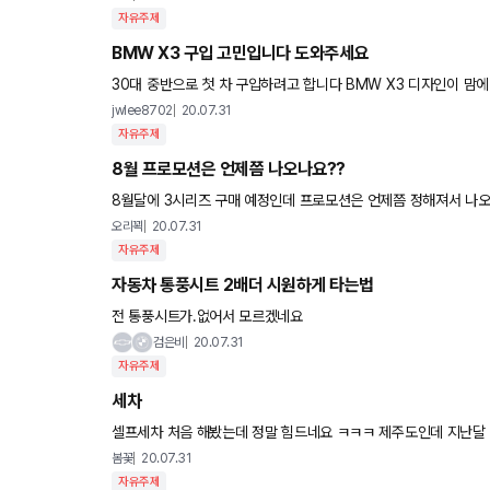
자유주제
BMW X3 구입 고민입니다 도와주세요
30대 중반으로 첫 차 구입하려고 합니다 BMW X3 디자인이 맘에 들
M) 중 어떤 엔진으로 선택해야할지 너무 고민입니다ㅜ
jwlee8702
20.07.31
자유주제
8월 프로모션은 언제쯤 나오나요??
8월달에 3시리즈 구매 예정인데 프로모션은 언제쯤 정해져서 나
오리꾁
20.07.31
자유주제
자동차 통풍시트 2배더 시원하게 타는법
전 통풍시트가.없어서 모르겠네요
검은비
20.07.31
자유주제
세차
셀프세차 처음 해봤는데 정말 힘드네요 ㅋㅋㅋ 제주도인데 지난달 3gt
날것같아요.. ?ㅋㅋ 그냥 궁금해서 여쭤봐요. 다들 세
봄꽃
20.07.31
자유주제