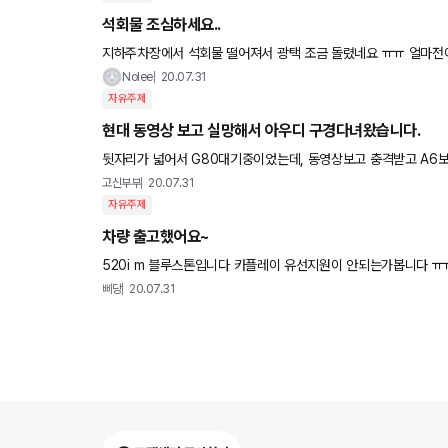
석회물 조심하세요..
지하주차장에서 석회물 
Nolee
20.07.31
자유주제
현대 동영상 보고 실망해서 아우디 구경다녀왔습니다.
뒷자리가 넓어서 G80대기중이었는데, 동영상보고 충격받고 A6보고
안들어도 상당히 만족스럽네요. 리스트에 추가해놓고 할인 기다려
고신부부
20.07.31
자유주제
차량 출고했어요~
520i m 블루스톤입니다 카플레이 유선지원이 안되
삐당
20.07.31