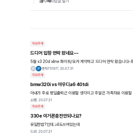
0
0
답글 달기
자유주제
드디어 입항 연락 왔네요~~
5월 x3 20d xline 화이트/모카 계약하고 드디어 연락 왔습니다
이제 뭘 준비해야 할까요~??
겟차75197
20.07.31
자유주제
bmw320i vs 아우디a6 40tdi
아내가 주로 평일출퇴근 이용할 생각이고 주말은 가족차로 이용할 예정
0 tdi 사이에 고민입니다. a6가솔린은 시동꺼짐 때문에 그리
쇼팽
20.07.31
자유주제
330e 이거론충전안되나요?
유일한밥?인데..i4도쓰여있는데
드르
20.07.31