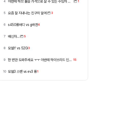
아반떼 하브 풀옵 가격으로 살 수 있는 수입차 모아봄
4
1
요즘 잘 지내냐는 친구의 말에
5
3
s450롱바디 vs g바겐
6
4
배신자…
7
5
모델Y vs 520i
8
3
한 번만 도와주세요 ㅜㅜ 아반떼 하이브리드 인스 vs 폭스바겐 골프
9
15
모델3 스탠 vs ev3 롱
10
1