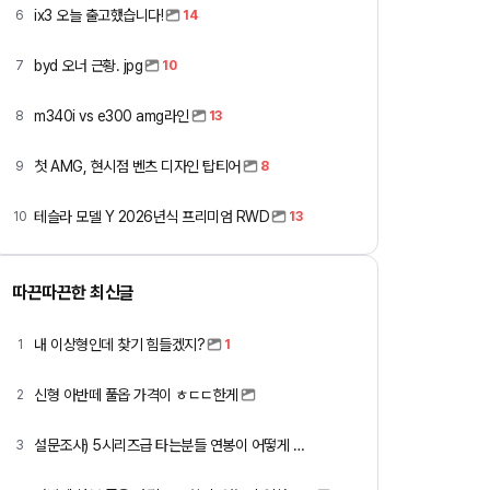
ix3 오늘 출고했습니다!
6
14
byd 오너 근황. jpg
7
10
m340i vs e300 amg라인
8
13
첫 AMG, 현시점 벤츠 디자인 탑티어
9
8
테슬라 모델 Y 2026년식 프리미엄 RWD
10
13
따끈따끈한 최신글
내 이상형인데 찾기 힘들겠지?
1
1
신형 아반떼 풀옵 가격이 ㅎㄷㄷ한게
2
설문조사) 5시리즈급 타는분들 연봉이 어떻게 되세요
3