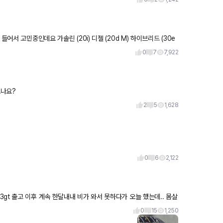
어서 고민중인데요 가솔린 (20i) 디젤 (20d M) 하이브리드 (30e
0
7
7,922
오나요?
2
5
1,628
0
6
2,122
 출고 이후 계속 한달내내 비가 와서 못하다가 오늘 했는데.. 몸살
0
15
1,250