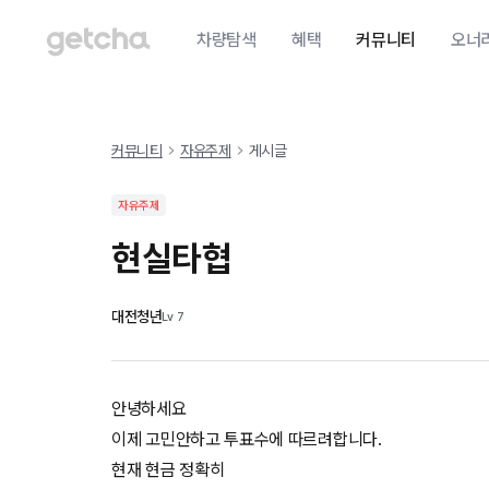
차량탐색
혜택
커뮤니티
오너
커뮤니티
자유주제
게시글
자유주제
현실타협
대전청년
Lv
7
안녕하세요
이제 고민안하고 투표수에 따르려합니다.
현재 현금 정확히