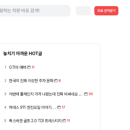
무료 견적받기
놓치기 아까운 HOT글
GTI의 매력
1
11
한국의 진짜 이상한 주차 문화
2
8
아반떼 풀체인지 가격 나왔는데 진짜 비싸네요 ㅎㅎ
3
30
하데스 911 엔진오일 이야기. . .
4
17
폭스바겐 골프 2.0 TDI 프레스티지
5
11