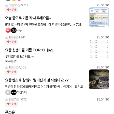
2. E450 AMG 라인 - AMG라인
3
10
6,412
25.04.30
자유주제
오늘 중으로 기름 꽉 채우세요들~
5월 1일부터 유류세 인하율 조정됩니다 휘발유 698원/L -> 738
원/L (40원 인상) 경유 448원/L -> 494원/L ( 46원 인상) LPG 15
마우스
5원/L -> 173원/L (17원 인
1
2
1,241
25.04.30
자유주제
요즘 신생아들 이름 TOP 13. jpg
우리 조카도 보이네요 ㅋ
포르쉐내꺼
1
0
1,008
25.04.30
자유주제
요즘 벤츠 위상 많이 떨어진 거 같지 않나요 ??
작년에 청라 EQE 화재 이후로 이미지 급격하게 나빠지더니 할인도
BMW보다 많이하고 유튜브나 카페에서도 짱츠라고 하면서 엄청 까
하진대디
더라고요 물론 불나기 이전부터 욕을 많이 먹긴했지만 유독 요즘
2
7
1,072
25.04.30
자유주제
무소유