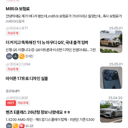
M850i 보험료
안녕하세요 제가 어디서 봤는데..m850i 보험료가 700이라고 들었는데…혹시 보험료가
m850i드림카
얼마인지 궁금해서 여쭈어봅니다 ㅠㅠ 나이는41이고.. 경력은 20년정도입니다!! 혹시 저
하고 비슷한데 보험료
0
4
871
25.05.01
자유주제
더 커지고 똑똑해진 ‘더 뉴 아우디 Q5’, 국내 출격 임박
신형 Q5 이쁩니다.😍 Q6이트론과 비슷한 디자인 컨셉이네요.. 그런
데... 이번엔 디젤모델만 들여오고.. 가솔린 모델은 좀 기다려야 오나
장세진
봅니다. PHEV까지 들어오면... 관심 좀 줘야겠습니
3
4
1,084
25.05.01
자유주제
아이폰 17프로 디자인 실물
포르쉐내꺼
0
2
820
25.04.30
HOT
자유주제
벤츠 E클래스 26년형 정보 나왔네요 ㅎㅎ
1. E200 AMG 라인 - 헤드업 디스플레이 탑재 - 외관은 기존 E300
AMG라인과 동일 - 디지털 라이트는 제외 - 아티코 인조가죽 적용
모나코