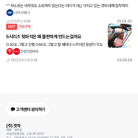
“” 무소유는 아무것도 소유하지 않는다는 의미가 아닌 가지고 있는 것에 대해 집착하지
않는다는 의미입니다.. “”
나리나라63
0
0
449
25.04.30
HOT
자유주제
5시리즈 뒷좌석은 왜 불편하게 만드는걸까요
G30도 그렇고 신형 G60도 그렇고 탈 때마다 느끼지만 등받이 각도
가 너무 직각으로 서있어서 불편하더라고요 등받이를 뒤로 눕혀주는
찬준연준파파
게 크게 어려울거 같진 않은데 뭔가 근본적인 이유가 있는걸까요?
15
34
6,948
25.04.29
고객센터 문의하기
(주) 겟차
대표 : 정유철
사업자등록번호 : 243-87-00137
주소 : 서울특별시 강남구 삼성로91길 32 10층, 11층, 12층