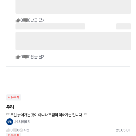
0
0
답글 달기
0
0
답글 달기
자유주제
우리
“” 우린 늙어가는 것이 아니라 조금씩 익어가는 겁니다.. “”
나리나라63
0
0
412
25.05.01
자유주제