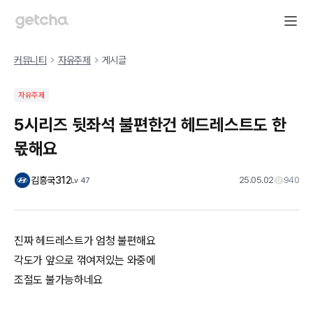
커뮤니티
자유주제
게시글
자유주제
5시리즈 뒷좌석 불편한건 헤드레스트도 한
몫해요
김흥국312
25.05.02
940
Lv
47
진짜 헤드레스트가 엄청 불편해요
각도가 앞으로 꺾여져있는 와중에
조절도 불가능하네요