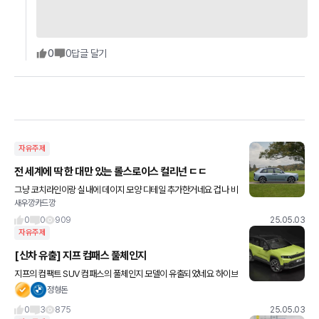
0
0
답글 달기
자유주제
전 세계에 딱 한 대만 있는 롤스로이스 컬리넌 ㄷㄷ
그냥 코치라인이랑 실내에 데이지 모양 디테일 추가한거네요 겁나 비
새우깡카드깡
싸겠죠
0
0
909
25.05.03
자유주제
[신차 유출] 지프 컴패스 풀체인지
지프의 컴팩트 SUV 컴패스의 풀체인지 모델이 유출되었네요 하이브
리드, PHEV, 전기차 형태로 출시되고 새로운 지프의 디자인 언어가
정형돈
적용된다고 합니다 전기차는 푸조 e3008 기반이고 배터리
0
3
875
25.05.03