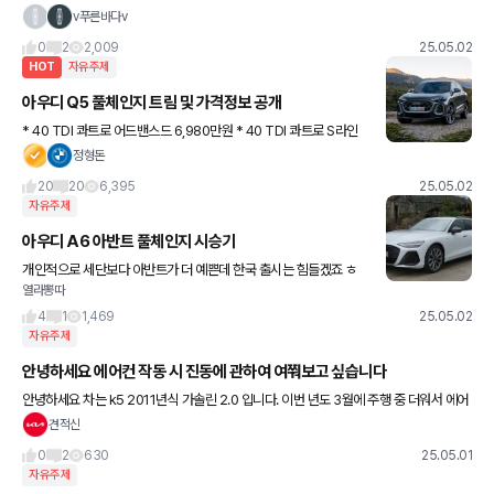
있는건지 아시는분 있나요? 작년에 겟차 통해 차를 구매하긴 했습니다만..
v푸른바다v
0
2
2,009
25.05.02
HOT
자유주제
아우디 Q5 풀체인지 트림 및 가격정보 공개
* 40 TDI 콰트로 어드밴스드 6,980만원 * 40 TDI 콰트로 S라인
7,570만원 * 40 TDI S라인 블랙 에디션 7,950만원 - 전좌석 열선
정형돈
시트 기본, 1열 통풍시트, 이중접합
20
20
6,395
25.05.02
자유주제
아우디 A6 아반트 풀체인지 시승기
개인적으로 세단보다 아반트가 더 예쁜데 한국 출시는 힘들겠죠 ㅎ
열라뽕따
시승기는 오토트레이더 번역입니다 2026년형 아우디 A6는 변화하
는 소비자 심리에 발맞춰 브랜드가 어떤 방향으로 나아가고 있는지
4
1
1,469
25.05.02
자유주제
안녕하세요 에어컨 작동 시 진동에 관하여 여쭤보고 싶습니다
안녕하세요 차는 k5 2011년식 가솔린 2.0 입니다. 이번 년도 3월에 주행 중 더워서 에어
컨을 틀었는데 몇 분 후냉각수 온도 게이지가 상승하면서 냉각수가 오바이트 하는 현상이
견적신
일어나 즉시 갓길
0
2
630
25.05.01
자유주제