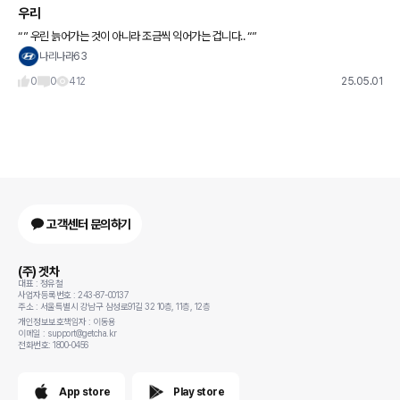
우리
“” 우린 늙어가는 것이 아니라 조금씩 익어가는 겁니다.. “”
나리나라63
0
0
412
25.05.01
고객센터 문의하기
(주) 겟차
대표 : 정유철
사업자등록번호 : 243-87-00137
주소 : 서울특별시 강남구 삼성로91길 32 10층, 11층, 12층
개인정보보호책임자 : 이동용
이메일 : support@getcha.kr
전화번호: 1800-0456
App store
Play store