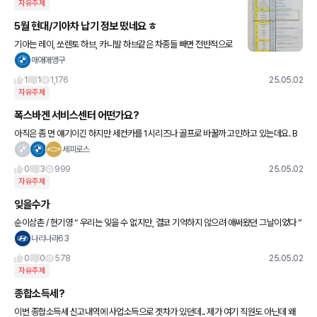
자유주제
5월 현대/기아차 납기 정보 떴네요 ㅎ
기아는 레이, 쏘렌토 하브, 카니발 하브같은 차종들 빼면 전반적으로
출고는 빠른 편이네요 현다이는 팰리 하브빼고 즉출되는 차도 많고
매애애앵구
ㅋㅋ 전기차 카페에서 퍼왔습니다
1
1
1,176
25.05.02
자유주제
폭스바겐 서비스센터 어떤가요?
아직은 좀 먼 얘기이긴 하지만 세컨카를 1시리즈나 골프로 바꿀까 고민하고 있는데요. B
MW 같은 경우에는 생각보다 서비스센터는 예약하기 수월해서 괜찮던데 폭스바겐은 어
세피로스
떤가요? 예약 난이도나 정비 품
0
3
999
25.05.02
자유주제
잊을수가
순이삼촌 / 현기영 “ 우리는 잊을 수 없지만, 결코 기억하지 않으려 애써왔던 그날이었다 ”
나리나라63
0
0
578
25.05.02
자유주제
종합소득세?
이번 종합소득세 신고내역에 사업소득으로 겟차가 있던데.. 제가 여기 직원도 아닌데 왜