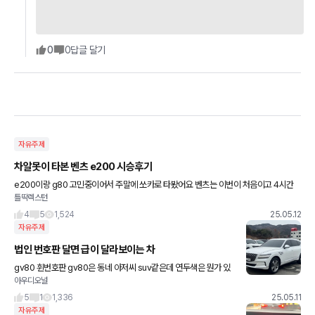
0
0
답글 달기
자유주제
차알못이 타본 벤츠 e200 시승후기
e200이랑 g80 고민중이어서 주말에 쏘카로 타봤어요 벤츠는 이번이 처음이고 4시간
틀딱렉스턴
정도 타보고 올려서 오너분들에 비해 지식은 조금 떨어지지만 참고하시라고 글 올려봐요
1. 저속에서 생각보다
4
5
1,524
25.05.12
자유주제
법인 번호판 달면 급이 달라보이는 차
gv80 휜번호판 gv80은 동네 아저씨 suv같은데 연두색은 뭔가 있
아우디오널
어보이는듯 어떠한 gv80 옵션들 보다 가장 비싸보이게 해줌
5
1
1,336
25.05.11
자유주제