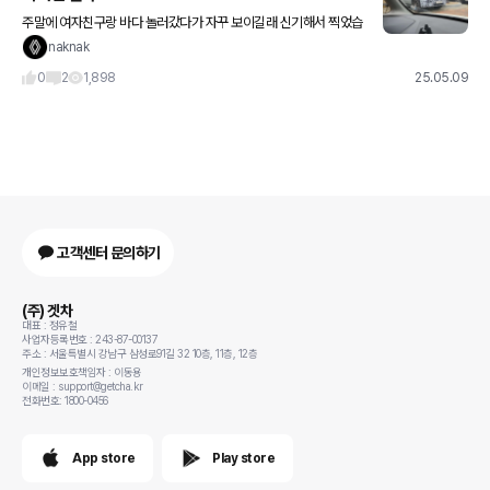
주말에 여자친구랑 바다 놀러갔다가 자꾸 보이길래 신기해서 찍었습
니다 ㅎ 휠보니 벤츠인거같은데 가까이서 헤드라이트보니 안에 삼각
naknak
형이 큼지막하게 두개 박혀있더라구요 신형 GLE? GLS? 이려나요?
0
2
1,898
25.05.09
고객센터 문의하기
(주) 겟차
대표 : 정유철
사업자등록번호 : 243-87-00137
주소 : 서울특별시 강남구 삼성로91길 32 10층, 11층, 12층
개인정보보호책임자 : 이동용
이메일 : support@getcha.kr
전화번호: 1800-0456
App store
Play store