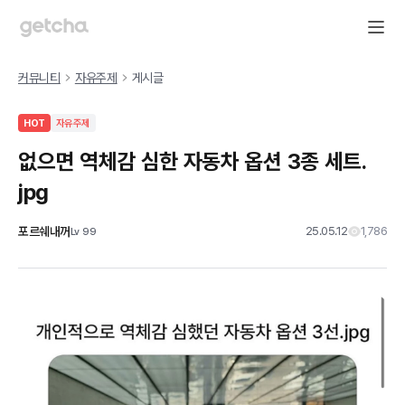
커뮤니티
자유주제
게시글
HOT
자유주제
없으면 역체감 심한 자동차 옵션 3종 세트.
jpg
포르쉐내꺼
25.05.12
1,786
Lv
99