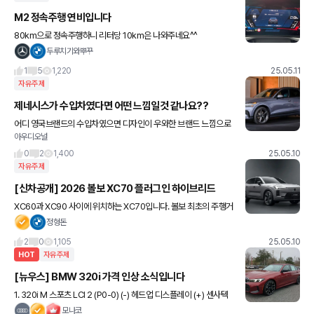
M2 정속주행 연비입니다
80km으로 정속주행하니 리터당 10km은 나와주네요^^
두루치기와뿌꾸
1
5
1,220
25.05.11
자유주제
제네시스가 수입차였다면 어떤 느낌일것 같나요??
어디 영국브랜드의 수입차였으면 디자인이 우와한 브랜드 느낌으로
아우디오널
gv70 g80은 좀 팔릴듯 2010년대 재규어 느낌이랄까
0
2
1,400
25.05.10
자유주제
[신차공개] 2026 볼보 XC70 플러그인 하이브리드
XC60과 XC90 사이에 위치하는 XC70입니다. 볼보 최초의 주행거
리 연장형 PHEV 모델로 순수 전기로만 200km 주행이 가능하고 엔
정형돈
진과 전기모터를 합산하면 1200km 주행이 가능하다고
2
0
1,105
25.05.10
HOT
자유주제
[뉴우스] BMW 320i 가격 인상 소식입니다
1. 320i M 스포츠 LCI 2 (P0-0) (-) 헤드업 디스플레이 (+) 센사텍
대시보드 (+) 서라운드 뷰 (파어플) (+) 어댑티브 M 서스펜션 (+) M
모나코