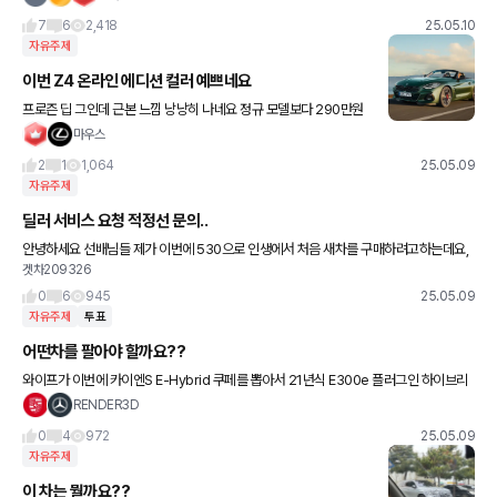
스포츠 프로 패키지 (+)
7
6
2,418
25.05.10
자유주제
이번 Z4 온라인 에디션 컬러 예쁘네요
프로즌 딥 그인데 근본 느낌 낭낭히 나네요 정규 모델보다 290만원
비싸긴 한데 예뻐서 고민좀 될듯 ㅎ
마우스
2
1
1,064
25.05.09
자유주제
딜러 서비스 요청 적정선 문의..
안녕하세요 선배님들 제가 이번에 530으로 인생에서 처음 새차를 구매하려고하는데요,
겟차209326
썬팅이나 ppf등 딜러 서비스는 어떤 회사꺼? 제품? 으로 요구하는게 합리적일까요? 시승
할때부터 딜러분이 너
0
6
945
25.05.09
자유주제
투표
어떤차를 팔아야 할까요??
와이프가 이번에 카이엔S E-Hybrid 쿠페를 뽑아서 21년식 E300e 플러그인 하이브리
드 와 15년식 마칸S 디젤중 하나를 정리하려고 합니다 마칸은 ACC도 없는 거의 깡통이
RENDER3D
고 벤츠는 거
0
4
972
25.05.09
자유주제
이 차는 뭘까요??