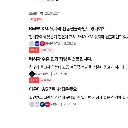
포르쉐내꺼
25.05.27
자유주제
BMW XM. 뒷자리 전동썬블라인드 있나여?
전시장에서 못본거 같은데 혹시 BMW XM 뒷자리 썬블라인드 있
카이엔GTS
25.05.26
HOT
자유주제
러시아 수출 인기 차량 리스트입니다.
친구가 중고차 하는데 요즘 불곰국 형님들 덕분에 중고차 시세가 난리라고 합니다. 모든 브랜드가 다 영향을 받는건 아니고 일부 차종들
만 해당하는 거 같더라고요 아쉽게도 제 차는 해당이 안되
하남스타필드
25.05.26
HOT
자유주제
아우디 A5 진짜 괜찮은듯요
할인받고 그랜저 가격에 구매할 수 있다면 가성비 좋은 선택이 될 것 같습니다. 해외 리뷰 보니 
러스가 거희 풀하이브리드 처럼 작동하던데, 디젤 단점인 정차 시 
으랏치아
25.05.26