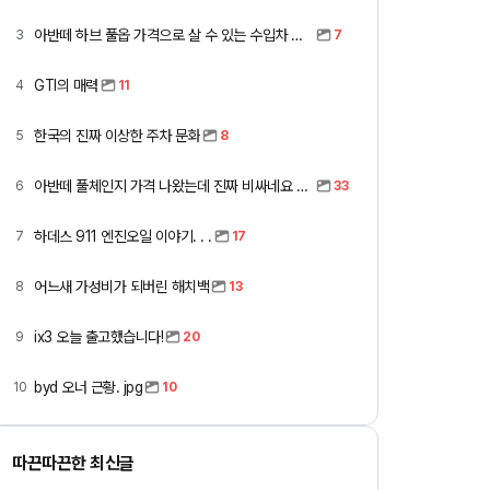
아반떼 하브 풀옵 가격으로 살 수 있는 수입차 모아봤습니다 (중고 포함)
3
7
GTI의 매력
4
11
한국의 진짜 이상한 주차 문화
5
8
아반떼 풀체인지 가격 나왔는데 진짜 비싸네요 ㅎㅎ
6
33
하데스 911 엔진오일 이야기. . .
7
17
어느새 가성비가 되버린 해치백
8
13
ix3 오늘 출고했습니다!
9
20
byd 오너 근황. jpg
10
10
따끈따끈한 최신글