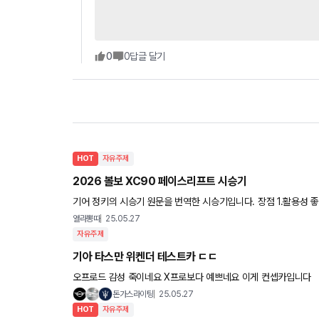
0
0
답글 달기
HOT
자유주제
2026 볼보 XC90 페이스리프트 시승기
기어 정키의 시승기 원문을 번역한 시승기입니다. 장점 1.활용성 좋은 플러그인 하이브리드 시스템 2. 뛰어난 승차감
의 에어 서스펜션 3. 인상적인 인포테인먼트 시스템 4. 더욱 정숙
열라뽕따
25.05.27
자유주제
기아 타스만 위켄더 테스트카 ㄷㄷ
오프로드 감성 죽이네요 X프로보다 예쁘네요 이게 컨셉카입니다
돈가스라이팅
25.05.27
HOT
자유주제