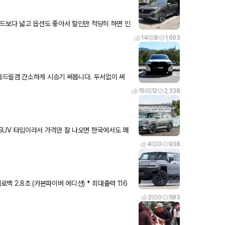
니다
14
8
1,693
 간소하게 시승기 써봅니다. 두서없이 써
서 가독성이 조금 떨어져요 ㅠㅠ 매섭게 생긴것처럼 승차감이 매우매우 딱딱합니다. 에
15
12
2,338
이트+ 는 라인업의
4
0
938
제로백 2.8초 (카본파이버 에디션) * 최대출력 116
2
0
583