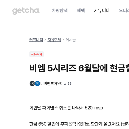
차량탐색
혜택
커뮤니티
오너
커뮤니티
자유주제
게시글
자유주제
비엠 5시리즈 6월달에 현
비머벤츠아우디
Lv
28
이번달 파이낸스 취소분 나와서 520i msp
현금 650 할인에 후퍼옵틱 KBR로 한단계 올렸어요 (클라