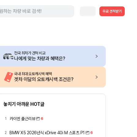
무료 견적받기
전국 최저가 견적 비교
나에게 맞는 차량과 혜택은?
국내 최대 오토캐시백 혜택
겟차 이달의 오토캐시백 조건은?
놓치기 아까운 HOT글
카이엔 출근리뷰
1
6
BMW X5 2026년식 xDrive 40i M 스포츠 P1
2
6