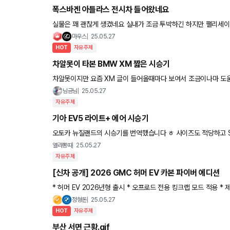
폭스바겐 아틀라스 전시차 들어왔네요
실물은 꽤 괜찮게 생겼네요 실내가 조금 투박하긴 하지만 팰리세이드보다 넓고 옵션도 좋아서 할인만 적당히 하면 인
기 많을 거 같습니다 사진은 폭스바겐 딜러님 블로그에서 퍼왔습
마우스
25.05.27
HOT
자유주제
차알못이 타본 BMW XM 짧은 시승기
차알못이지만 요즘 XM 글이 들어올때마다 보여서 조금이나마 도움드릴겸
님금님
25.05.27
자유주제
기아 EV5 라이트+ 에어 시승기
오토카 뉴질랜드의 시승기를 번역했습니다 ㅎ 사이즈도 적당하고 SUV 타입이라서 가격만 잘 나오면 한국에서도 꽤
많이 팔릴 거 같네요~ 저희가 테스트한 차량인 기아 EV5 라
열라뽕따
25.05.27
자유주제
[신차 공개] 2026 GMC 허머 EV 카본 파이버 에디션
* 허머 EV 2026년형 출시 * 오프로드 전용 킹크랩 모드 적용 * 
0마력, 최대토크 (3X 트림) * 공차중량 4톤 * 듀얼모터 주행거
정형돈
25.05.27
HOT
자유주제
부산 서면 근황.gif