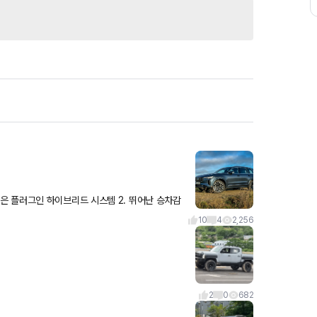
해진 실내
10
4
2,256
2
0
682