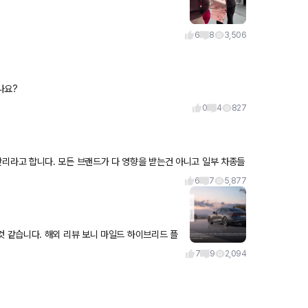
6
8
3,506
나요?
0
4
827
6
7
5,877
마일드 하이브리드 플
소음 진동을 어느
7
9
2,094