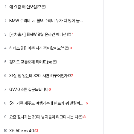
애 요즘 왜 안보임??
1
BMW 수리비 vs 볼보 수리비 누가 더 많이 들까요 ㅎ
2
[신차출시] BMW 8월 온라인 에디션
3
1
하데스 911 이쁜 사진 찍어왔어요^^
4
8
경기도 교통호재 티어표.jpg
5
31살 집 없는데 320i 사면 카푸어인가요
6
7
GV70 4륜 질문드립니다
7
6
5인 가족 제주도 여행가는데 렌트카 뭐 빌릴까요 ㅎ
8
5
요즘 잘나가는 30대 남자들이 타고다니는 차
9
8
X5 50e vs 40i
10
13