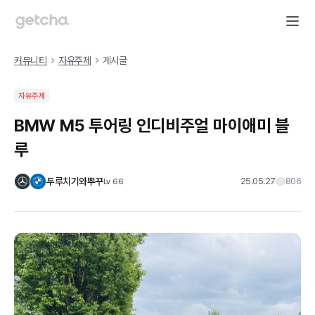
커뮤니티
자유주제
게시글
자유주제
BMW M5 투어링 인디비주얼 마이애미 블
루
두루치기와뿌꾸
25.05.27
806
Lv
66