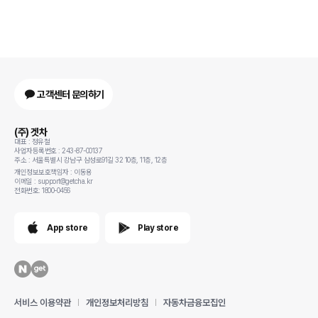
고객센터 문의하기
(주) 겟차
대표 : 정유철
사업자등록번호 : 243-87-00137
주소 : 서울특별시 강남구 삼성로91길 32 10층, 11층, 12층
개인정보보호책임자 : 이동용
이메일 : support@getcha.kr
전화번호: 1800-0456
App store
Play store
서비스 이용약관
개인정보처리방침
자동차금융모집인