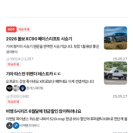
HOT
자유주제
2026 볼보 XC90 페이스리프트 시승기
기어 정키의 시승기 원문을 번역한 시승기입니다. 장점 1.활용성 좋은
열라뽕따
플러그인 하이브리드 시스템 2. 뛰어난 승차감의 에어 서스펜션 3.
인상적인 인포테인먼트 시스템 4. 더욱 정숙해진 실내
10
4
2,257
25.05.27
자유주제
기아 타스만 위켄더 테스트카 ㄷㄷ
오프로드 감성 죽이네요 X프로보다 예쁘네요 이게 컨셉카입니다
돈가스라이팅
2
0
682
25.05.27
자유주제
비엠 5시리즈 6월달에 현금할인 많이하려나요
이번달 파이낸스 취소분 나와서 520i msp 현금 650 할인에 후퍼옵틱 KBR로 한단계 올
렸어요 (클라식은 비추가많아서)... 700 다음달 나올까 싶기도한데 이러다가 페이스리프
비머벤츠아우디
트때 살거