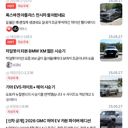
2
14
1,070
25.05.27
HOT
자유주제
폭스바겐 아틀라스 전시차 들어왔네요
실물은 꽤 괜찮게 생겼네요 실내가 조금 투박하긴 하지만 팰리세이드
보다 넓고 옵션도 좋아서 할인만 적당히 하면 인기 많을 거 같습니다
마우스
사진은 폭스바겐 딜러님 블로그에서 퍼왔습니다
14
8
1,693
25.05.27
HOT
자유주제
차알못이 타본 BMW XM 짧은 시승기
차알못이지만 요즘 XM 글이 들어올때마다 보여서 조금이나마 도움
드릴겸 간소하게 시승기 써봅니다. 두서없이 써서 가독성이 조금 떨
님금님
어져요 ㅠㅠ 매섭게 생긴것처럼 승차감이 매우매우 딱딱합니다. 에
15
12
2,338
25.05.27
자유주제
기아 EV5 라이트+ 에어 시승기
오토카 뉴질랜드의 시승기를 번역했습니다 ㅎ 사이즈도 적당하고 S
열라뽕따
UV 타입이라서 가격만 잘 나오면 한국에서도 꽤 많이 팔릴 거 같네요
~ 저희가 테스트한 차량인 기아 EV5 라이트+ 는 라인업의
4
0
938
25.05.27
자유주제
[신차 공개] 2026 GMC 허머 EV 카본 파이버 에디션