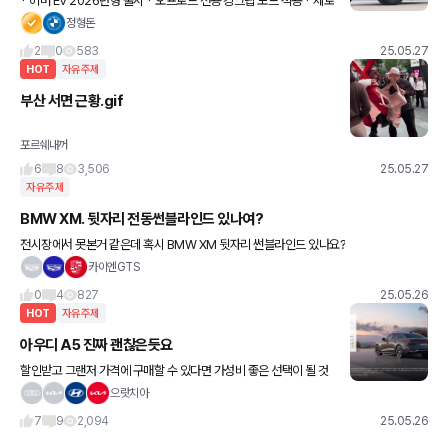
* 허머 EV 2026년형 출시 * 오프로드 전용 킹크랩 모드 적용 * 제로
백 2.8초 (카본파이버 에디션) * 최대출력 1160마력, 최대토크 (3X
정형돈
트림) * 공차중량 4톤 * 듀얼모터 주행거
2
0
583
25.05.27
HOT
자유주제
부산 서면 근황.gif
포르쉐내꺼
6
8
3,506
25.05.27
자유주제
BMW XM. 뒷자리 전동썬블라인드 있나여?
전시장에서 못본거 같은데 혹시 BMW XM 뒷자리 썬블라인드 있나요?
카이엔GTS
0
4
827
25.05.26
HOT
자유주제
아우디 A5 진짜 괜찮은듯요
할인받고 그랜저 가격에 구매할 수 있다면 가성비 좋은 선택이 될 것
같습니다. 해외 리뷰 보니 마일드 하이브리드 플러스가 거희 풀하이
으랏치아
브리드 처럼 작동하던데, 디젤 단점인 정차 시 소음 진동을 어느
7
9
2,094
25.05.26