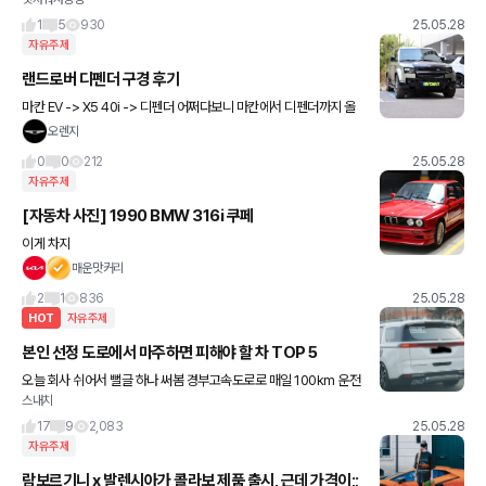
물파스라도 일단 발라보려는데 혹시 야매로 좋은방법 아시는분들 꿀
팁 있을까요..ㅎㅎ
1
5
930
25.05.28
자유주제
랜드로버 디펜더 구경 후기
마칸 EV -> X5 40i -> 디펜더 어쩌다보니 마칸에서 디펜더까지 올
라왔네요 궁금하기도 하고 실물을 직접 보고 싶어서 얼마전에 랜드로
오렌지
버 전시장 다녀왔습니다 ㅎ 실내 소재는 가
0
0
212
25.05.28
자유주제
[자동차 사진] 1990 BMW 316i 쿠페
이게 차지
매운맛커리
2
1
836
25.05.28
HOT
자유주제
본인 선정 도로에서 마주하면 피해야 할 차 TOP 5
오늘 회사 쉬어서 뻘글 하나 써봄 경부고속도로로 매일 100km 운전
스내치
하다보니 별의 별 양아치처럼 운전하는 차들을 10년 넘게 보고있음
1. 카니발 (아이가 타고있어요) 창문에 대문짝만하게
17
9
2,083
25.05.28
자유주제
람보르기니 x 발렌시아가 콜라보 제품 출시, 근데 가격이;;