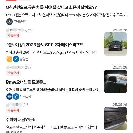
8천만원으로 무슨 차를 사야 잘 샀다고 소문이 날까요??
E250 전손으로 보내고 차 알아보고 있습니다 ㅠㅠ 아이는 없고 와이프랑 같이 휘뚜루 마
뚜루 타고다닐 세단, SUV 알아보는 중인데 선택의 폭이 너무 많네요. 국산, 수입 다 상관
분당5단지
없고 가성비
6
18
2,283
25.05.28
자유주제
[출시예정] 2026 볼보 S90 2차 페이스리프트
* 최고 출력 250마력, 최대토크 35.7kg.m * 신규 디자인 언어 적
용 * 실내 소재, 인포테인먼트 시스템 개선 * 중앙 디스플레이 크기
정형돈
개선 (11.2인치) * N.V.H (소음) 차음 성
4
0
1,257
25.05.28
자유주제
Bmw오너님들 도움좀...
이거 뒷좌석 헤드부분 옆에버튼눌러서 세웠는데 다시 어케 눕히나요.
버튼누르고 숙일라해더 안숙여지는데... 폴딩해야되는데 의자에 닿아
사주도사
서 미치겠네요
1
5
1,116
25.05.28
자유주제
주차하다 긁었는데..
출고후 한달도 안 되서 주차하다 가드레일 못 보고 긁어서 찍혔는데
첫차뭐사징징