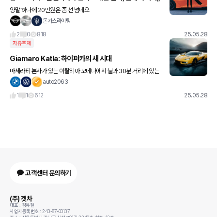
양말 하나에 20만원은 좀 선 넘네요
돈가스라이팅
2
0
818
25.05.28
자유주제
Giamaro Katla: 하이퍼카의 새 시대
마세라티 본사가 있는 이탈리아 모데나에서 불과 30분 거리에 있는
그림 같은 카베초 마을에서 놀라운 변화가 일어나고 있습니다. 옛 의
auto2063
료용품 공장 건물 안에서 Giamaro 팀은 카틀라(Katla)의
1
1
612
25.05.28
고객센터 문의하기
(주) 겟차
대표 : 정유철
사업자등록번호 : 243-87-00137