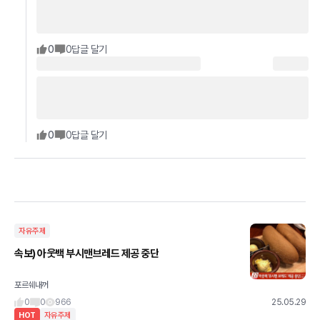
0
0
답글 달기
0
0
답글 달기
자유주제
속보) 아웃백 부시맨브레드 제공 중단
포르쉐내꺼
0
0
966
25.05.29
HOT
자유주제