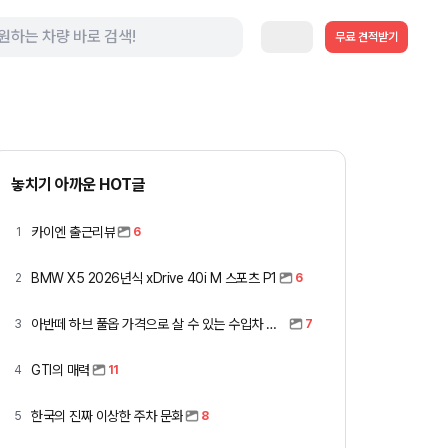
무료 견적받기
놓치기 아까운 HOT글
카이엔 출근리뷰
1
6
BMW X5 2026년식 xDrive 40i M 스포츠 P1
2
6
아반떼 하브 풀옵 가격으로 살 수 있는 수입차 모아봤습니다 (중고 포함)
3
7
GTI의 매력
4
11
한국의 진짜 이상한 주차 문화
5
8