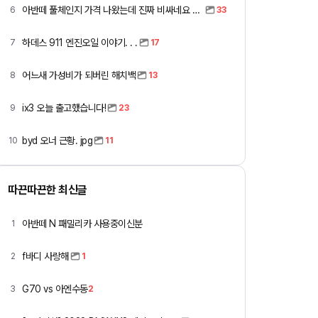
아반떼 풀체인지 가격 나왔는데 진짜 비싸네요 ㅎㅎ
6
33
하데스 911 엔진오일 이야기. . .
7
17
어느새 가성비가 되버린 해치백
8
13
ix3 오늘 출고했습니다!
9
23
byd 오너 근황. jpg
10
11
따끈따끈한 최신글
아반떼 N 패밀리카 사용중이신분
1
f바디 사랑해
2
1
G70 vs 아엔수동
3
2