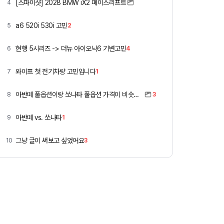
[스파이샷] 2028 BMW iX2 페이스리프트
4
a6 520i 530i 고민
5
2
현행 5시리즈 -> 더뉴 아이오닉6 기변고민
6
4
와이프 첫 전기차량 고민입니다
7
1
아반떼 풀옵션이랑 쏘나타 풀옵션 가격이 비슷하네요
8
3
아반떼 vs. 쏘나타
9
1
그냥 글이 써보고 싶었어요
10
3