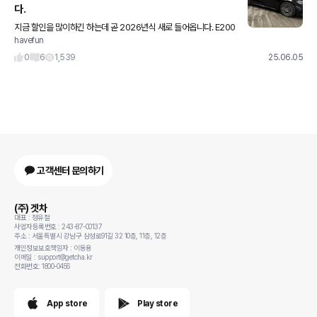
다.
지금 할인을 많이하긴 하는데 곧 2026년식 새로 들어옵니다. E200
havefun
은 AMG라인 새로 들어오고 헤드라이트 빼면 E300 AMG라인이랑
똑같다고 하네요. 발광 그릴이랑 HUD도 들어가고요. 출
0
6
1,539
25.06.05
고객센터 문의하기
(주) 겟차
대표 : 정유철
사업자등록번호 : 243-87-00137
주소 : 서울특별시 강남구 삼성로91길 32 10층, 11층, 12층
개인정보보호책임자 : 이동용
이메일 : support@getcha.kr
전화번호: 1800-0456
App store
Play store