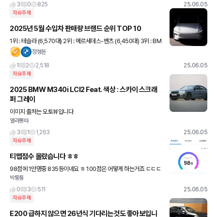
이번에는 볼보를 완전한 전동화로 이끌면서 동시에 브
3
0
825
25.06.05
자유주제
2025년 5월 수입차 판매량 브랜드 순위 TOP 10
1위 : 테슬라 (6,570대) 2위 : 메르세데스-벤츠 (6,450대) 3위 : BM
W (6,405대) 4위 : 포르쉐 (1,192대) 5위 : 렉서스 (1,134대) 6위 :
정형돈
볼보 (1,129대
1
2
2,518
25.06.05
자유주제
2025 BMW M340i LCI2 Feat. 색상 : 스카이 스크래
퍼 그레이
이미지 출처는 오토뷰입니다
열라뽕따
3
1
1,263
25.06.05
자유주제
티맵점수 올랐습니다 ㅎㅎ
98점에 1만명중 835등이네요 ㅎ 100점은 어떻게 하는거죠 ㄷㄷㄷ
박퉁퉁
ㄷㄷ
0
3
511
25.06.05
자유주제
E200 급하지 않으면 26년식 기다리는것도 좋아보입니