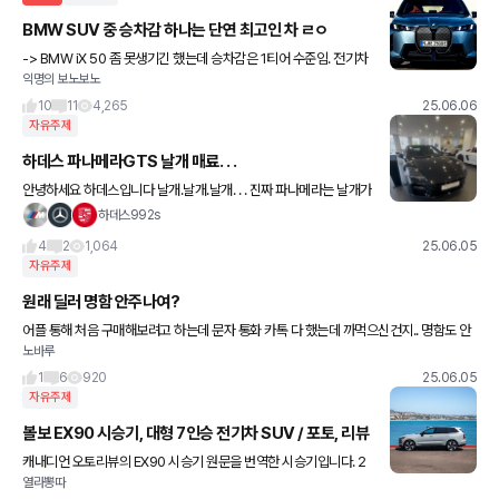
BMW SUV 중 승차감 하나는 단연 최고인 차 ㄹㅇ
-> BMW iX 50 좀 못생기긴 했는데 승차감은 1티어 수준임. 전기차
익명의 보노보노
특성상 배터리가 바닥에 깔려있어서 안정감이 배가되기도 하고 에어
서스 셋팅도 꽤 잘해놔서 승차감이 기가 막힘 기본적
10
11
4,265
25.06.06
자유주제
하데스 파나메라GTS 날개 매료. . .
안녕하세요 하데스입니다 날개.날개.날개. . . 진짜 파나메라는 날개가
심장이죠. . . 오랜만에 GTS보고 왔네요 앞 범퍼가 스포츠 범퍼입니
하데스992s
다 깜박이 가로 두줄. . . 일반 범퍼는 기아
4
2
1,064
25.06.05
자유주제
원래 딜러 명함 안주나여?
어플 통해 처음 구매해보려고 하는데 문자 통화 카톡 다 했는데 까먹으신건지.. 명함도 안
노바루
주셔서 이게 요청을 꼭 해야만 주시는건지 잘 모르겠네요
1
6
920
25.06.05
자유주제
볼보 EX90 시승기, 대형 7인승 전기차 SUV / 포토, 리뷰
캐내디언 오토리뷰의 EX90 시승기 원문을 번역한 시승기입니다. 2
열라뽕따
025년형 볼보 EX90은 다시 한번 판도를 바꿀 것을 목표로 합니다.