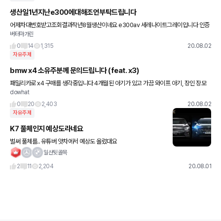
생산일1년지난e300에대해조언부탁드립니다
어제차대번호받고조회결과작년8월생산이네요 e300av 세레나이트그레이입니다 인증
버터마가린
문제로4월부터20년식출고되었다는데 인기있어서없어서못판다는차가왜여태안팔리고
있었을까요?제가상담한그날오픈되었다는데... 상식적
0
14
1,315
20.08.02
자유주제
bmw x4 소유주분께 문의드립니다 (feat. x3)
패밀리카로 x4 구매를 생각중입니다 4개월된 아기가 있고 가끔 와이프 아기, 장인 장모
dowhat
와 여행을 갑니다. 장인장모 패밀리카로 디스커버리가 있어서 여행가는데 불편함은 못느
꼈습니다. 다른 분들은 x
0
20
2,403
20.08.02
자유주제
K7 풀체인지 예상도라네요
벌써 풀체를.. 유튜버 앗차에서 예상도 올렸대요
일산뒷골목
2
11
2,204
20.08.01