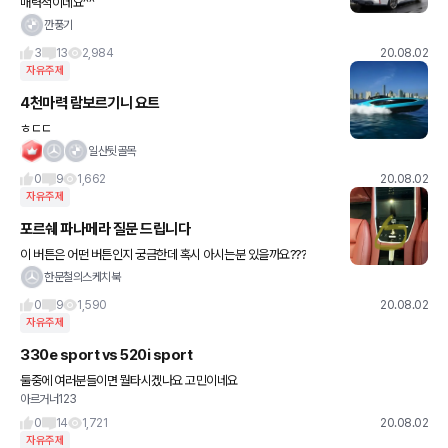
매력적이네요^^
깐풍기
3
13
2,984
20.08.02
자유주제
4천마력 람보르기니 요트
ㅎㄷㄷ
일산뒷골목
0
9
1,662
20.08.02
자유주제
포르쉐 파나메라 질문 드립니다
이 버튼은 어떤 버튼인지 궁금한데 혹시 아시는분 있을까요???
한문철의스케치북
0
9
1,590
20.08.02
자유주제
330e sport vs 520i sport
둘중에 여러분들이면 뭘타시겠나요 고민이네요
아르거너123
0
14
1,721
20.08.02
자유주제