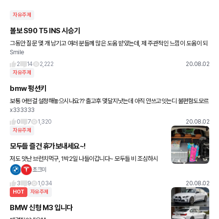
자유주제
볼보 S90 T5 INS 시승기
그동안 질문 몇 개 남기고 여러 분들께 많은 도움 받았는데, 제 주관적인 느낌이 도움이 되
Smile
실까 하여 글을 남깁니다. (한줄평에 남겼다가 다 날아갔네요. 다시 열심히 쓰겠습니다 ;)
제네시스 G80
2
14
2,222
20.08.02
자유주제
bmw 펑션키
보통 어떤걸 설정해놓으시나요?? 출고후 몇달지낫는데 아직 안쓰고잇는디 불편함도모르
x333333
겟고그러네요
0
7
1,320
20.08.02
자유주제
모두들 즐건 휴가보내세요~!
저도 맛난 브런치먹구, 1박2일 나들이갑니다~ 모두들 비 조심하시
구, 즐거운 휴가기간 보내세용~
초크미
3
9
1,034
20.08.02
HOT
자유주제
BMW 신형 M3 입니다