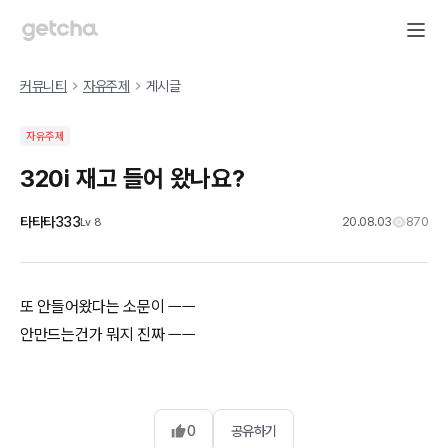
커뮤니티
자유주제
게시글
자유주제
320i 재고 들어 왔나요?
타타타333
20.08.03
870
Lv
8
또 안들어왔다는 소문이 ㅡㅡ
안만드는건가 뭐지 진짜 ㅡㅡ
0
공유하기