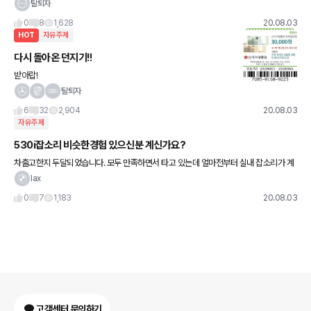
탈퇴자
0
8
1,628
20.08.03
HOT
자유주제
다시 돌아온 던지기!!
받아랍!
탈퇴자
6
32
2,904
20.08.03
자유주제
530i잡소리 비슷한경험 있으신분 계신가요?
차출고한지 두달되었습니다. 모두 만족하면서 타고 있는데 얼마전부터 실내 잡소리가 계
속 거슬리게 들립니다. 뒷쪽 좌석이나 문짝에서 나는거 같은데 혼자서는 도저히 찾기 힘드
lax
네요 ㅠ 시트도 접어서 다녀보
0
7
1,183
20.08.03
고객센터 문의하기