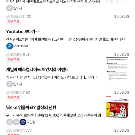
전자신문에서 작년에 보도한 자료에요 저도 전기차 관심이 많아져서
공유드립니다 빨리 테슬라 잡는 회사 늘기를 바랍니다
탈퇴자
1
5
1,400
20.08.03
자유주제
Youtube 보다가~~
진실일까요? 설마하며 보긴봤는데...진실이라면 없는정마저 떨어지겠네요. 예전에 현기
차 신차받을때 왜요럴까?하던 의문이 확신이되는거 같아요.
Marobear
2
8
951
20.08.03
자유주제
캐딜락 에스컬레이드 체인지업 이벤트
캐딜락 저랑 먼 차라고 생각했는데 매장도 가서 보고 나니... 생각이
조금씩 바뀝니다 ㅎ
탈퇴자
1
8
1,190
20.08.03
자유주제
뭐라고 읽을까요? 발상의 전환
우리가 흔히 보는건데 첫째(13살, 초6)와 둘째(8살, 초1)가 똑같이 읽
습니다. ㅋ 여러분들도 한번 맞춰보세요. 뭐라고 읽을까요? ㅋ
요단강
0
6
1,377
20.08.03