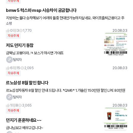
자유주제
bmw 5 럭스와 msp 시승차이 궁금합니다
지방에는 둘다 승차해보기 어려워 둘중 한대만가능하지싶네요. 와이프출퇴근용이고 주
쇼팽
말가족차로 사용할까합니다. 애들도 주말에는 타구요~ 둘다 타보신 회원분들~럭스랑 m
sp어떤가요~그리고 연 2만 타는데
0
3
1,770
20.08.03
자유주제
저도 던지기 동참
금뚝님 꼬봉이라..ㅋ 보스가 하시면 가야죠
탈퇴자
6
15
2,095
20.08.03
자유주제
르노삼성 8월 할인 합니다
르노삼성자동차 8월 할인 안내 드립니다. *QM6* 1.가솔린 150만원 할인 LPE 80만원
할인 디젤 50만원 할인 2.여름휴가비지원 30만원 3.노후차보유할
탈퇴자
1
8
3,065
20.08.03
자유주제
던지기 훈훈하네요~~
금나님보고 배우고갑니다~