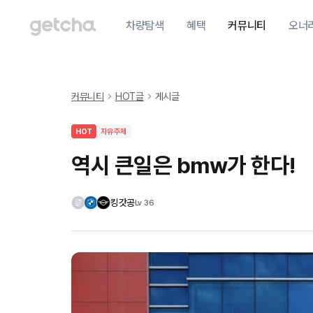
차량탐색
혜택
커뮤니티
오너
커뮤니티
HOT글
게시글
HOT
자유주제
역시 큰일은 bmw가 한다!
킹갓공
Lv
36