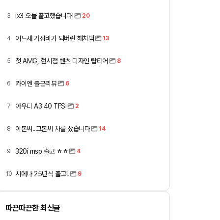
ix3 오늘 출고했습니다!
3
20
어느새 가성비가 되버린 해치백
4
13
첫 AMG, 현시점 벤츠 디자인 탑티어
5
8
카이엔 출근리뷰
6
6
아우디 A3 40 TFSI
7
2
이돈씨..그돈씨 차를 샀습니다
8
14
320i msp 출고 ㅎㅎ
9
4
시에나 25년식 출고!!
10
9
따끈따끈한 최신글