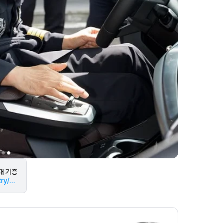
대 기증
https://www.news1.kr/industry/auto-industry/6166773