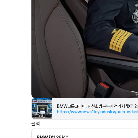
BMW그룹코리아, 인천소방본부에 전기차 'iX1' 2
펄럭
BMW iX1 26년식