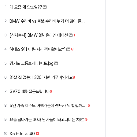
애 요즘 왜 안보임??
1
BMW 수리비 vs 볼보 수리비 누가 더 많이 들까요 ㅎ
2
[신차출시] BMW 8월 온라인 에디션
3
1
하데스 911 이쁜 사진 찍어왔어요^^
4
8
경기도 교통호재 티어표.jpg
5
31살 집 없는데 320i 사면 카푸어인가요
6
8
GV70 4륜 질문드립니다
7
6
5인 가족 제주도 여행가는데 렌트카 뭐 빌릴까요 ㅎ
8
5
요즘 잘나가는 30대 남자들이 타고다니는 차
9
9
X5 50e vs 40i
10
13