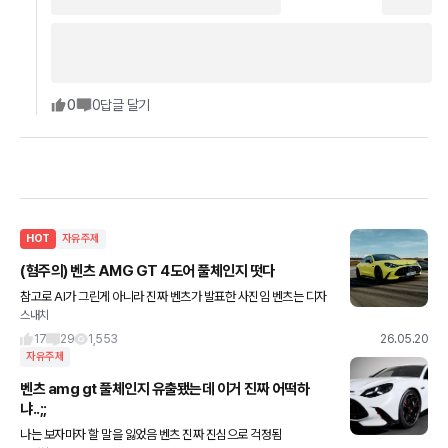
0
0
답글 달기
HOT
자유주제
(혐주의) 벤츠 AMG GT 4도어 풀체인지 떳다
참고로 AI가 그린게 아니라 진짜 벤츠가 발표한 사진임 벤츠는 디자
스내치
이너 싹 갈아 엎어야 할 듯 이걸 디자인이라고;;
17
29
1,553
26.05.20
자유주제
벤츠 amg gt 풀체인지 유출됐는데 이거 진짜 어떡하
냐..;;
나는 보자마자 할 말을 잃었음 벤츠 진짜 진심으로 걱정됨