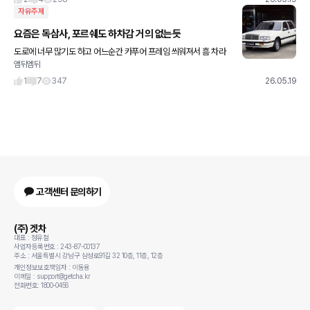
자유주제
요즘은 독삼사, 포르쉐도 하차감 거의 없는듯
도로에 너무 많기도 하고 어느순간 카푸어 프레임 씌워져서 흠 차라
앰뒤엠뒤
리 각그랜저나 갤로퍼, e바디 각진 BMW, 사이버 트럭이 하차감 더
있는거 같음
1
7
347
26.05.19
고객센터 문의하기
(주) 겟차
대표 : 정유철
사업자등록번호 : 243-87-00137
주소 : 서울특별시 강남구 삼성로91길 32 10층, 11층, 12층
개인정보보호책임자 : 이동용
이메일 : support@getcha.kr
전화번호: 1800-0456