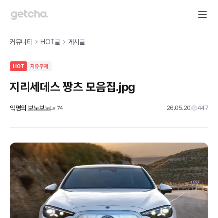
커뮤니티
HOT글
게시글
HOT
자유주제
지리세데스 짱츠 모음집.jpg
익명의 보노보노
26.05.20
447
Lv
74