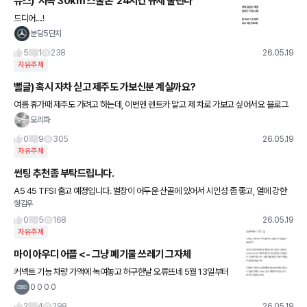
뉴스) '시속 30km 스쿨존' 24시간 규제 풀린다
드디어....!
분당5단지
5
1
238
26.05.19
자유주제
뻘글) 혹시 자차 싣고 제주도 가보신분 계실까요?
여름 휴가때 제주도 가려고 하는데, 이번엔 렌트카 말고 제 차로 가보고 싶어서요 블로그
로 후기 찾아봤는데 엄청 두꺼운 노끈을 타이어에 꽉 묶던데 차에 데미지가 가지 않을까하
모리파
는 걱정도 좀 되고 그
0
9
305
26.05.19
자유주제
썬팅 추천좀 부탁드립니다.
A5 45 TFSI 출고 예정입니다. 별장이 어두운 산골에 있어서 시인성 좀 좋고, 열에 강한
형김우
반사 필름으로 알아보고 있습니다. 딜러분은 글라스틴트 말씀하시던데 좋은 필름 있을까
요??
0
5
168
26.05.19
자유주제
마이 아우디 어플 <- 그냥 폐기물 쓰레기 그자체
커넥트 기능 차량 가액에 녹여놓고 허구한날 오류뜨네 5월 13일부터
오류 떴는데 아직도 이럼 ㅡㅡ 섭센터에 전화하니까 5월 28일에 다
0 0 0 0
시 시도해보래요~~ 이럴거면 걍 기능 빼고 차값 낮춰라
2
4
298
26.05.19