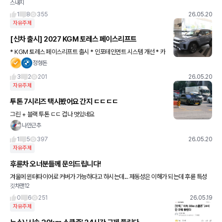
스내치
1
8
355
26.05.20
자유주제
[신차 출시] 2027 KGM 토레스 페이스리프트
* KGM 토레스 페이스리프트 출시 * 인포테인먼트 시스템 개선 * 카
플레이 & 안드오토 유선 -> 무선 * 외관 디자인 디테일 수정 * 변속
정형돈
기 자동 6단 -> 8단 * 4WD 선택시 터레인모드 사
3
2
201
26.05.20
자유주제
투톤 7시리즈 택시봤어요 간지 ㄷㄷㄷㄷ
그린 + 블랙 투톤 ㄷㄷ 겁나 멋있네요
나만근추
1
5
397
26.05.20
자유주제
후륜차 오너분들께 문의드립니다!
겨울에 윈터타이어로 커버가 가능하다고 하시는데... 제동성은 이해가 되는데 후륜 특성
깃차맨12
상 언덕길은 어렵지 않을까 하는데 괜찮으신가요..? 예산 한도로 인해 5시리즈 사륜은 안
되지만 520i를 보고
0
6
251
26.05.19
자유주제