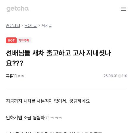
커뮤니티
HOT글
게시글
HOT
자유주제
선배님들 새차 출고하고 고사 지내셧나
요???
퓨퓨11
26.06.01
110
Lv
19
지금까지 새차를 사본적이 없어서.. 궁금하네요
안하기엔 조금 찝찝하고 ㅋㅋㅋ