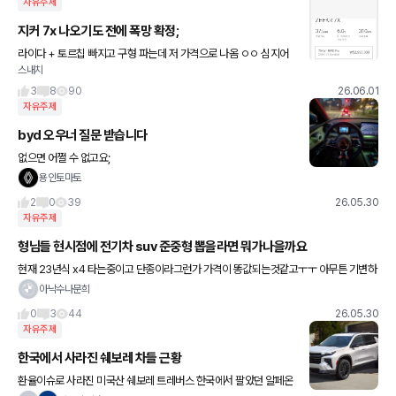
자유주제
지커 7x 나오기도 전에 폭망 확정;
라이다 + 토르칩 빠지고 구형 파는데 저 가격으로 나옴 ㅇㅇ 심지어
스내치
돈주고 옵션까지 추가해야함 ㅋㅋ 심지어 rwd는 주행거리도 개망했
음
3
8
90
26.06.01
자유주제
byd 오우너 질문 받습니다
없으면 어쩔 수 없고요;
용인토마토
2
0
39
26.05.30
자유주제
형님들 현시점에 전기차 suv 준중형 뽑을라면 뭐가나을까요
현재 23년식 x4 타는중이고 단종이라그런가 가격이 똥값되는것같고ㅜㅜ 아무튼 기변하
려는데 x3 콧구멍보니 무섭기는하고 gv70전기차도 금방 페리되는것같은데 비교할만한
아낙수나문희
급 전기차가 x3
0
3
44
26.05.30
자유주제
한국에서 사라진 쉐보레 차들 근황
환율이슈로 사라진 미국산 쉐보레 트레버스 한국에서 팔았던 알페온