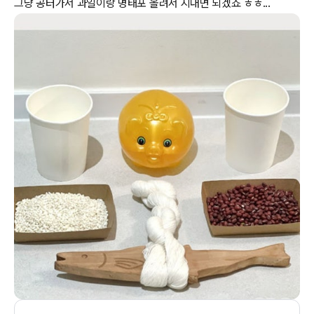
그냥 공터가서 과일이랑 명태포 올려서 지내면 되겠죠 ㅎㅎ...