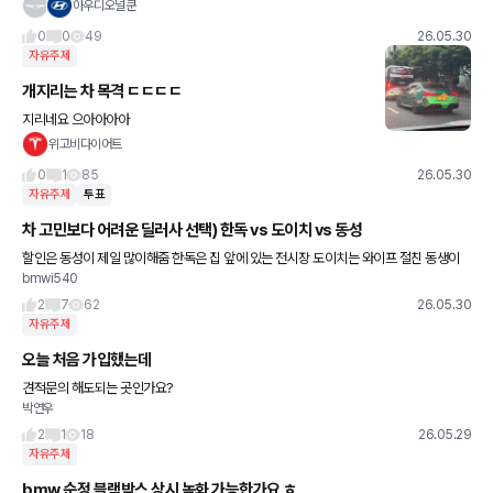
후속모델 쉐보레 볼트 옵션으로 슈퍼크루즈 쉐보레 이쿼녹스 이번에
아우디오널쿤
나온 볼트 옵션으로 슈퍼크루즈 있음 국내출시는..
0
0
49
26.05.30
자유주제
개지리는 차 목격 ㄷㄷㄷㄷ
지리네요 으아아아아
위고비다이어트
0
1
85
26.05.30
자유주제
투표
차 고민보다 어려운 딜러사 선택) 한독 vs 도이치 vs 동성
할인은 동성이 제일 많이해줌 한독은 집 앞에 있는 전시장 도이치는 와이프 절친 동생이
bmwi540
딜러로 있는데 무조건 한독보다 30만원 더 얹혀준다고 함 (고민인 부분) 1. 동성은 할인이
제일 높지만
2
7
62
26.05.30
자유주제
오늘 처음 가입했는데
견적문의 해도되는 곳인가요?
박연우
2
1
18
26.05.29
자유주제
bmw 순정 블랙박스 상시 녹화 가능한가요 ㅎ