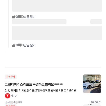
0
0
답글 달기
0
0
답글 달기
자유주제
그랜저 페이스리프트 구경하고 왔어요ㅋㅋㅋ
집 앞 전시장에 새로 들어왔길래 구경하고 왔어요 외관은 기존이랑
큰 차이 없을줄 알았는데 실물로 직접 보니까 은근 느낌이 많이 다르
김기변
네요 ㅋㅋ 제 느낌이긴 한데 문 여는 느낌도 조금 더 묵직해진거
4
4
89
26.06.01