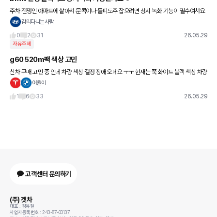
주차 전쟁인 아파트에 살아서 문콕이나 물피도주 잡으려면 상시 녹화 기능이 필수여서요
지금 차는 보조 배터리랑 아이나비 QXD 시공해서 상시로 돌리고 있는데 BMW 순정 블
감리다니는사람
박은 자체 상녹이 가능한지
0
2
31
26.05.29
자유주제
g60 520m팩 색상 고민
신차 구매 고민 중 인데 차량 색상 결정 장애 오네요 ㅜㅜ 현재는 쭉 화이트 블랙 색상 차량
만 타고 다녀서 이번엔 구매 하면서 색상 선택을 바꿔 보려 합니다. 30대구요 여러분들은
어율이
어떤색상을 추
1
6
33
26.05.29
고객센터 문의하기
(주) 겟차
대표 : 정유철
사업자등록번호 : 243-87-00137