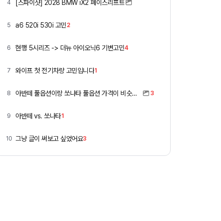
[스파이샷] 2028 BMW iX2 페이스리프트
4
a6 520i 530i 고민
5
2
현행 5시리즈 -> 더뉴 아이오닉6 기변고민
6
4
와이프 첫 전기차량 고민입니다
7
1
아반떼 풀옵션이랑 쏘나타 풀옵션 가격이 비슷하네요
8
3
아반떼 vs. 쏘나타
9
1
그냥 글이 써보고 싶었어요
10
3