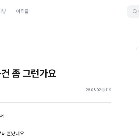
리뷰
아티클
건 좀 그런가요
26.06.02
119
해서