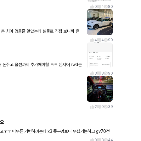
0
4
80
조금 더 묵직해진거
4
4
90
3
8
90
2
0
39
까요
0
3
44