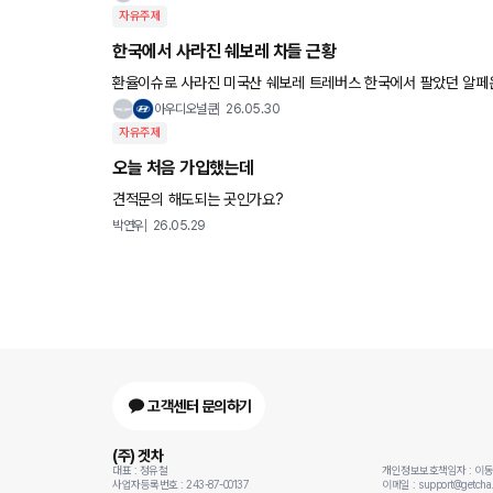
자유주제
한국에서 사라진 쉐보레 차들 근황
환율이슈로 사라진 미국산 쉐보레 트레버스 한국에서 팔았던 알페온 후속모델 쉐보레 볼트 옵션으로 슈퍼크루즈 쉐
보레 이쿼녹스 이번에 나온 볼트 옵션으로 슈퍼크루즈 있음 국내출
아우디오널쿤
26.05.30
자유주제
오늘 처음 가입했는데
견적문의 해도되는 곳인가요?
박연우
26.05.29
고객센터 문의하기
(주) 겟차
대표 : 정유철
개인정보보호책임자 : 이
사업자등록번호 : 243-87-00137
이메일 : support@getcha.