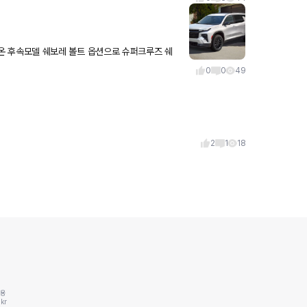
시는..
0
0
49
2
1
18
동용
kr