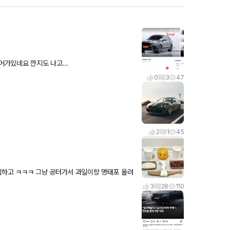
어가있네요 깐지도 나고...
0
3
47
2
1
45
3
28
110