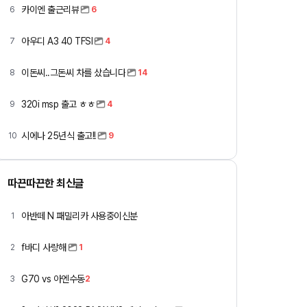
카이엔 출근리뷰
6
6
아우디 A3 40 TFSI
7
4
이돈씨..그돈씨 차를 샀습니다
8
14
320i msp 출고 ㅎㅎ
9
4
시에나 25년식 출고!!
10
9
따끈따끈한 최신글
아반떼 N 패밀리카 사용중이신분
1
f바디 사랑해
2
1
G70 vs 아엔수동
3
2