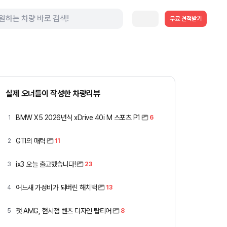
무료 견적받기
실제 오너들이 작성한 차량리뷰
BMW X5 2026년식 xDrive 40i M 스포츠 P1
1
6
GTI의 매력
2
11
ix3 오늘 출고했습니다!
3
23
어느새 가성비가 되버린 해치백
4
13
첫 AMG, 현시점 벤츠 디자인 탑티어
5
8