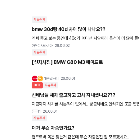
자유주제
bmw 30d랑 40d 차이 많이 나나요??
엑빠 중고 보는 중인데 40d가 에디션 사양이라 옵션이 더 많이 들
아우디사라비아
26.06.02
자유주제
[신차사진] BMW G80 M3 에이드로
매운맛커리
26.06.01
HOT
자유주제
선배님들 새차 출고하고 고사 지내셧나요???
지금까지 새차를 사본적이 없어서.. 궁금하네요 안하기엔 조금 찝찝하고 ㅋㅋㅋ 그냥 공터가서 과일이랑 명태포 올려
서 지내면 되겠죠 ㅎㅎ...
퓨퓨11
26.06.01
자유주제
이거 무슨 차종인가요?
랜드로버 쪽은 맞는거 같은데 무슨 차종인진 잘 모르겠네요..