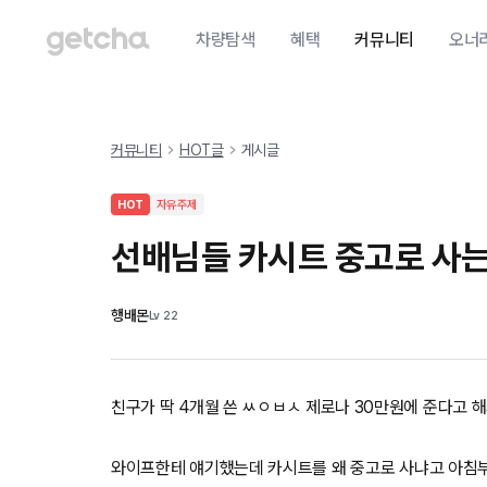
차량탐색
혜택
커뮤니티
오너
커뮤니티
HOT글
게시글
HOT
자유주제
선배님들 카시트 중고로 사는
행배몬
Lv
22
친구가 딱 4개월 쓴 ㅆㅇㅂㅅ 제로나 30만원에 준다고 