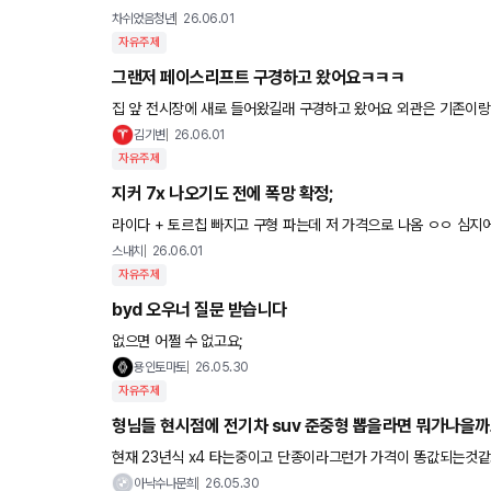
차쉬었음청년
26.06.01
자유주제
그랜저 페이스리프트 구경하고 왔어요ㅋㅋㅋ
집 앞 전시장에 새로 들어왔길래 구경하고 왔어요 외관은 기존이랑 큰 차이 없을줄 알았는데 실물로 직접 보니까 은
근 느낌이 많이 다르네요 ㅋㅋ 제 느낌이긴 한데 문 여는 느낌도 
김기변
26.06.01
자유주제
지커 7x 나오기도 전에 폭망 확정;
라이다 + 토르칩 빠지고 구형 파는데 저 가격으로 나옴 ㅇㅇ 심지어 돈주고 옵션까지 추가해야함 ㅋㅋ 심지어 rwd는
주행거리도 개망했음
스내치
26.06.01
자유주제
byd 오우너 질문 받습니다
없으면 어쩔 수 없고요;
용인토마토
26.05.30
자유주제
형님들 현시점에 전기차 suv 준중형 뽑을라면 뭐가나을
현재 23년식 x4 타는중이고 단종이라그런가 가격이 똥값되는것같고ㅜㅜ 아무튼 기변하려는데 x3 콧구멍보니 무섭기는하고 gv70전
기차도 금방 페리되는것같은데 비교할만한급 전기차가 x3
아낙수나문희
26.05.30