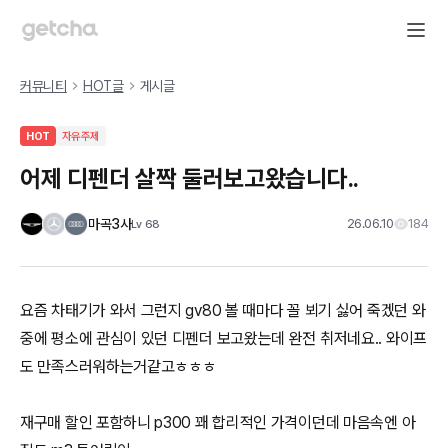
커뮤니티
HOT글
게시글
HOT
자유주제
어제 디펜더 살짝 둘러보고왔습니다..
마곡3사
26.06.10
184
Lv
68
요즘 차태기가 와서 그런지 gv80 볼 때마다 꼴 뵈기 싫어 죽겠던 와
중에 평소에 관심이 있던 디펜더 보고왔는데 완전 취저네요.. 와이프
도 만족스러워하는거같고ㅎㅎㅎ
재구매 할인 포함하니 p300 꽤 합리적인 가격이던데 마음속엔 아