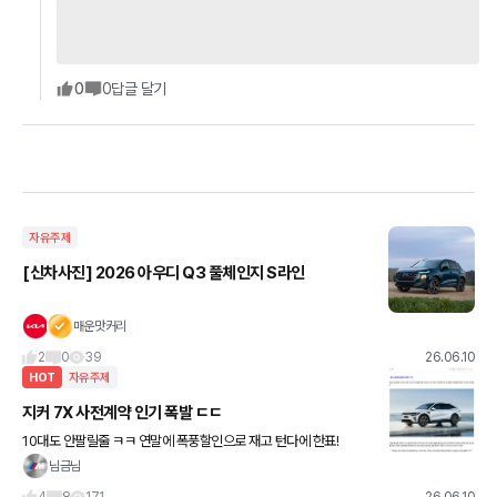
0
0
답글 달기
자유주제
[신차사진] 2026 아우디 Q3 풀체인지 S라인
매운맛커리
2
0
39
26.06.10
HOT
자유주제
지커 7X 사전계약 인기 폭발 ㄷㄷ
10대도 안팔릴줄 ㅋㅋ 연말에 폭풍할인으로 재고 턴다에 한표!
님금님