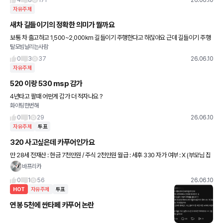
4
8
171
26.06.10
자유주제
새차 길들이기의 정확한 의미가 뭘까요
보통 차 출고하고 1,500~2,000km 길들이기 주행한다고 하잖아요 근데 길들이기 주행
탈모빔날리는사람
이라는게 스포츠 모드를 안쓰고 주행하는 건지, 아니면 특정 속도 이상으로 주행을 안하는
건지, 아니면 다른
0
3
37
26.06.10
자유주제
520 이랑 530 msp 감가
4년타고 팔때 어떤게 감가 더 적자나요 ?
화이팅한번해
0
1
29
26.06.10
자유주제
투표
320 사고싶은데 카푸어인가요
만 28세 전재산 : 현금 7천만원 / 주식 2천만원 월급 : 세후 330 자가 여부 : X (부모님 집
거주함) 결혼 여부 : X 거주지 : 충북 사려고 하는 차는 BMW 320i 새차
바프리카
0
1
56
26.06.10
HOT
자유주제
투표
연봉 5천에 싼타페 카푸어 논란