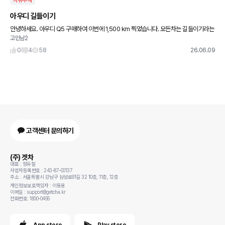
자유주제
아우디 길들이기
안녕하세요. 아우디 Q5 구매하여 이번에 1,500 km 찍었습니다. 모든차는 길들이기라는
고민남2
게 있던데, 딜러님이 말씀해주시길 요즘 차량은 길들이기 안해도되서 첫 엔진오일은 그냥
15,000km 도래하
0
4
58
26.06.09
고객센터 문의하기
(주) 겟차
대표 : 정유철
사업자등록번호 : 243-87-00137
주소 : 서울특별시 강남구 삼성로91길 32 10층, 11층, 12층
개인정보보호책임자 : 이동용
이메일 : support@getcha.kr
전화번호: 1800-0456