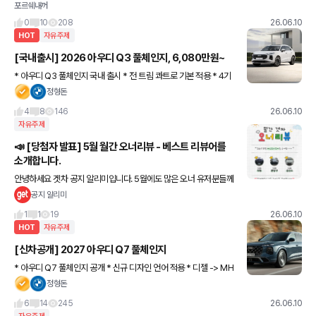
포르쉐내꺼
0
10
208
26.06.10
HOT
자유주제
[국내출시] 2026 아우디 Q3 풀체인지, 6,080만원~
* 아우디 Q3 풀체인지 국내 출시 * 전 트림 콰트로 기본 적용 * 4기
통 2리터 + S트로닉 7단 * 258마력 + 37.73kg.m * 제로백 5.9초
정형돈
* 복합연비 9.6km/L <기본 사
4
8
146
26.06.10
자유주제
📣 [당첨자 발표] 5월 월간 오너리뷰 - 베스트 리뷰어를
소개합니다.
안녕하세요 겟차 공지 알리미입니다. 5월에도 많은 오너 유저분들께
서 월간 오너 리뷰에 적극 참여해주시며, 더욱 풍성하고 생생한 콘텐
공지 알리미
츠를 만들어주셨습니다. 참여해주신 모든 분들께 진심으로 감사
1
1
19
26.06.10
HOT
자유주제
[신차공개] 2027 아우디 Q7 풀체인지
* 아우디 Q7 풀체인지 공개 * 신규 디자인 언어 적용 * 디젤 -> MH
EV 플러스 적용 * 디지털 매트릭스 LED 헤드라이트 탑재 * 5/6/7인
정형돈
승 적용 (전동 리클라이닝 추가) *
6
14
245
26.06.10