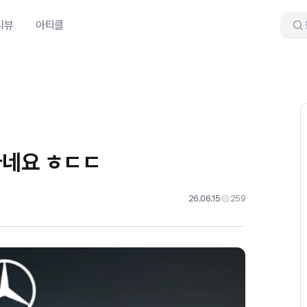
리뷰
아티클
다네요 ㅎㄷㄷ
26.06.15
259