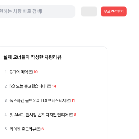
무료 견적받기
실제 오너들이 작성한 차량리뷰
GTI의 매력
1
10
ix3 오늘 출고했습니다!
2
14
폭스바겐 골프 2.0 TDI 프레스티지
3
11
첫 AMG, 현시점 벤츠 디자인 탑티어
4
8
카이엔 출근리뷰
5
6