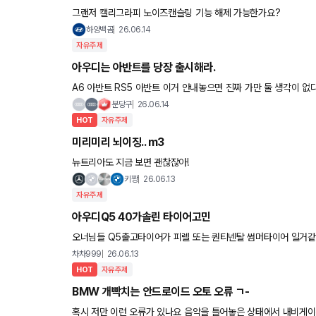
그랜저 캘리그라피 노이즈캔슬링 기능 해제 가능한가요?
하양백곰
26.06.14
자유주제
아우디는 아반트를 당장 출시해라.
분당구
26.06.14
HOT
자유주제
미리미리 뇌이징.. m3
뉴트리아도 지금 보면 괜찮잖아!
키짱
26.06.13
자유주제
아우디Q5 40가솔린 타이어고민
오너님들 Q5출고타이어가 피렐 또는 퀀티넨탈 썸머타이어 일거같은데 사계절용으로 안바꾸고 썸머타이어 타시는분 계실까요
약 사계절용으로 바꾼다면 미쉘린등 어떤타이어가 많이 하는지 추
차차999
26.06.13
HOT
자유주제
BMW 개빡치는 안드로이드 오토 오류 ㄱ-
혹시 저만 이런 오류가 있나요 음악을 틀어놓은 상태에서 내비게이션 음성 안내가 나오면 그 뒤로 음악 소리가 줄어들었다가 완전히 꺼