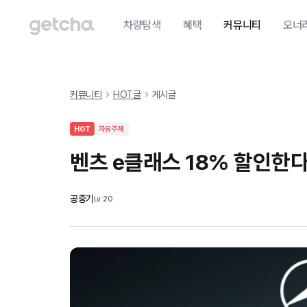
차량탐색
혜택
커뮤니티
오너
커뮤니티
HOT글
게시글
HOT
자유주제
벤츠 e클래스 18% 할인한
공중기
Lv
20