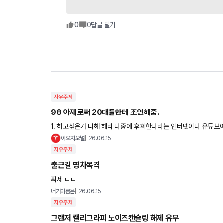
0
0
답글 달기
자유주제
98 아재로써 20대들한테 조언해줌.
1. 하고싶은거 다해 해라 나중에 후회한다라는 인터넷이나 유튜브에 
성인이 되는건 독립했을때이다 3. 회사에서 상사에게 지적받는건
아오지오널
26.06.15
자유주제
출근길 명차목격
짜세 ㄷㄷ
너거이름은
26.06.15
자유주제
그랜저 캘리그라피 노이즈캔슬링 해제 유무