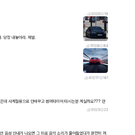
0
0
19
A6 아반트 RS5 아반트 이거 안내놓으면 진짜 가만 둘 생각이 없다. 당장 내놓아라. 제발.
11
8
84
4
17
141
??? 만
천 부탁드려
0
3
22