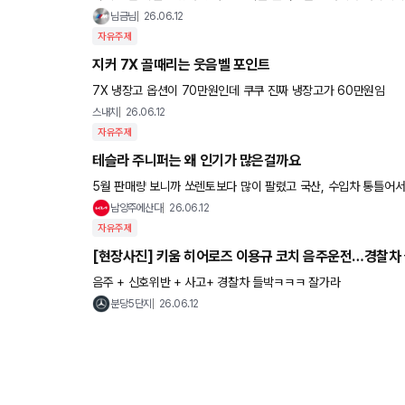
지네요 이 증상 해결하신 분 계신가요 ??? 스트레이 이빠이받네
님금님
26.06.12
자유주제
지커 7X 골때리는 웃음벨 포인트
7X 냉장고 옵션이 70만원인데 쿠쿠 진짜 냉장고가 60만원임
스내치
26.06.12
자유주제
테슬라 주니퍼는 왜 인기가 많은걸까요
5월 판매량 보니까 쏘렌토보다 많이 팔렸고 국산, 수입차 통틀어
남양주에산다
26.06.12
자유주제
[현장사진] 키움 히어로즈 이용규 코치 음주운전…경찰차
음주 + 신호위반 + 사고+ 경찰차 들박ㅋㅋㅋ 잘가라
분당5단지
26.06.12