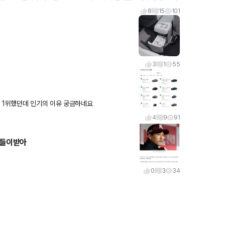
8
15
101
3
1
55
서 1위했던데 인기의 이유 궁금하네요
4
9
91
 들이받아
0
3
34