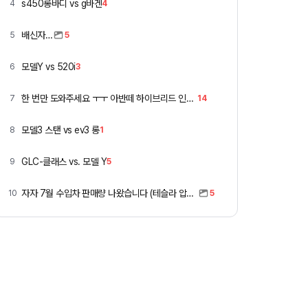
s450롱바디 vs g바겐
4
4
배신자…
5
5
모델Y vs 520i
6
3
한 번만 도와주세요 ㅜㅜ 아반떼 하이브리드 인스 vs 폭스바겐 골프
7
14
모델3 스탠 vs ev3 롱
8
1
GLC-클래스 vs. 모델 Y
9
5
자자 7월 수입차 판매량 나왔습니다 (테슬라 압도적)
10
5