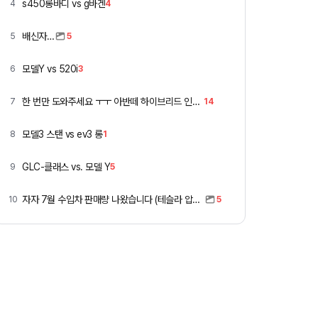
s450롱바디 vs g바겐
4
4
배신자…
5
5
모델Y vs 520i
6
3
한 번만 도와주세요 ㅜㅜ 아반떼 하이브리드 인스 vs 폭스바겐 골프
7
14
모델3 스탠 vs ev3 롱
8
1
GLC-클래스 vs. 모델 Y
9
5
자자 7월 수입차 판매량 나왔습니다 (테슬라 압도적)
10
5