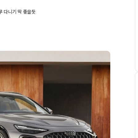
루 다니기 딱 좋을듯