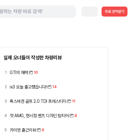
무료 견적받기
실제 오너들이 작성한 차량리뷰
GTI의 매력
1
10
ix3 오늘 출고했습니다!
2
14
폭스바겐 골프 2.0 TDI 프레스티지
3
11
첫 AMG, 현시점 벤츠 디자인 탑티어
4
8
카이엔 출근리뷰
5
6