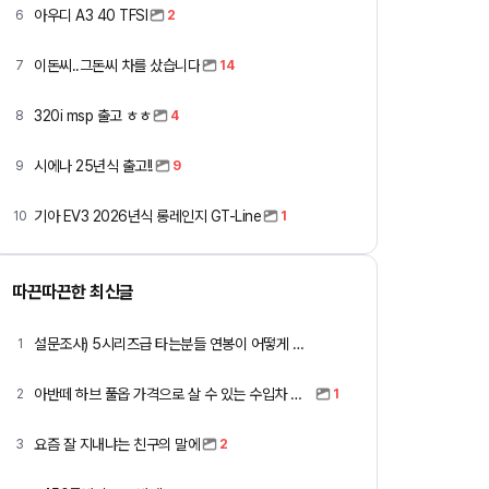
아우디 A3 40 TFSI
6
2
이돈씨..그돈씨 차를 샀습니다
7
14
320i msp 출고 ㅎㅎ
8
4
시에나 25년식 출고!!
9
9
기아 EV3 2026년식 롱레인지 GT-Line
10
1
따끈따끈한 최신글
설문조사) 5시리즈급 타는분들 연봉이 어떻게 되세요
1
아반떼 하브 풀옵 가격으로 살 수 있는 수입차 모아봄
2
1
요즘 잘 지내냐는 친구의 말에
3
2