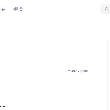
리뷰
아티클
26.06.17
310
ㄷㄷ