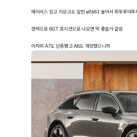
에어서스 있고 지상고도 일반 a6보다 높아서 휘뚜루마뚜
갠적으로 6GT 포지션으로 나오면 딱 좋을거 같음
어차피 A7도 단종됐고 A8도 개망했으니까