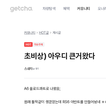
차량탐색
혜택
커뮤니티
오너
커뮤니티
HOT글
게시글
HOT
자유주제
초비상) 아우디 큰거왔다
스내치
Lv
91
A6 올로드콰트로 나왔음;
원래 틀딱같이 생겼었는데 RS6 아반트를 만들어놨네 ㅎ