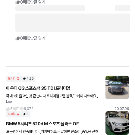
0
0
답글 달기
0
0
답글 달기
오너리뷰
4.25
아우디 Q3 스포츠백 35 TDI 프리미엄
국내 1호 출고인 것 같습니다 프리미엄모델 블랙/그레이 시트에요 ,
Lee
출력은 조금 모자랄 수 있으나 스포트백이라 그런지 균형감이 매우
잘잡혀있고, 스타트 앤 스톱이 부드러워요 ,디자인보고 산 모델인데
5
11
9,072
20.07.09
오너리뷰
5
BMW 5시리즈 520d M 스포츠 플러스 OE
모든면에서 만족합니다. ,기가막히죠.두말하면 잔소리 ,좀있음 신형