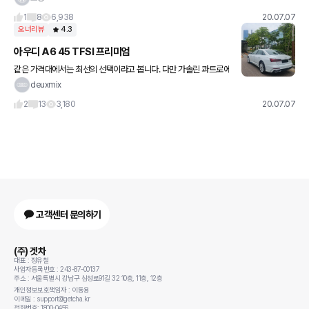
적합했습니다. 사실 저는 좀 더 작은 차(좁은길이나 주차때문
1
8
6,938
20.07.07
오너리뷰
4.3
아우디 A6 45 TFSI 프리미엄
같은 가격대에서는 최선의 선택이라고 봅니다. 다만 가솔린 콰트로에
서 시동꺼짐 이슈 5월 이전 출고분에서는 물고임 이슈 있으니 감안
deuxmix
하시고 6월 이후 출고분에서는 아직 이슈 없으나 민감 하신 분들은
2
13
3,180
20.07.07
고객센터 문의하기
(주) 겟차
대표 : 정유철
사업자등록번호 : 243-87-00137
주소 : 서울특별시 강남구 삼성로91길 32 10층, 11층, 12층
개인정보보호책임자 : 이동용
이메일 : support@getcha.kr
전화번호: 1800-0456