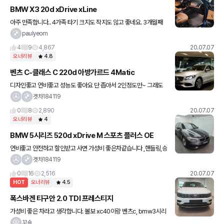
BMW X3 20d xDrive xLine
아주 만족합니다.. 4가족 타기 크지도 작지도 않고 좋네요. 3개월째
운행중이며 총 연비 16km 나오네요 ,스포츠 모드로 안달리네요.. 가
paulyeom
끔 달리면 파워가 장난 아니네요 ,전 아주 좋아합니다 ,반
4
9
4,867
20.07.07
오너리뷰
4.8
벤츠 C-클래스 C 220d 아방가르드 4Matic
디자인좋고 연비좋고 성능도 좋아요 단 좁아서 2인정도만~ 그래도
만족하는 차입니다 ,bmw 520d보다 가볍고 재미있습니다 ,개인적
겟차184119
으로 이클보다 씨클 싸이즈가 이쁘더라고요 ,옵션이 너무 없는게 아
0
8
2,890
20.07.07
쉽
오너리뷰
4
BMW 5시리즈 520d xDrive M 스포츠 플러스 OE
연비좋고 안전하고 할인받고 사면 가성비 좋은차같습니다 ,핸들링,승
차감은 아주만족하지만 초반가속 및 중반에서 치고나갈때는 벤츠 2
겟차184119
20d보단 못한거같아요 ,그냥 질리지않는 디자인 ,하이빔어시스트는
0
16
2,516
20.07.07
어두
HOT
오너리뷰
4.5
폭스바겐 티구안 2.0 TDI 프레스티지
가성비 좋은 차라고 생각합니다. 볼보 xc40이랑 벤츠c, bmw3시리
즈 중에 고민하다 인도 시기와 원하는 기능 모두를 고려 했을때 가장
꼬숑