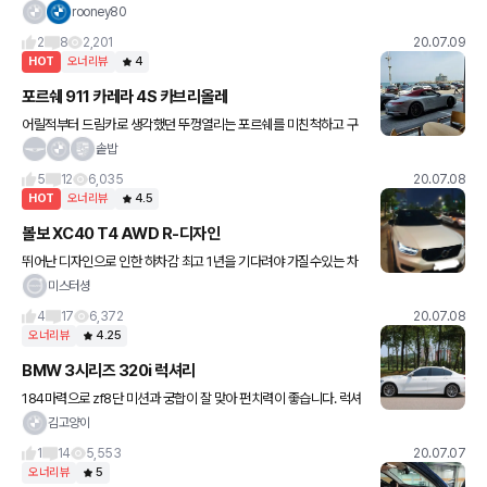
이나온다지만 개인적으로구형디자인이더좋은거같아요. ,기본옵션
rooney80
이외 하만카돈 19인치휠 가죽대쉬보드 어라운드뷰 추가용 ,소모품말
2
8
2,201
20.07.09
고는 돈들
HOT
오너리뷰
4
포르쉐 911 카레라 4S 카브리올레
어릴적부터 드림카로 생각했던 뚜껑열리는 포르쉐를 미친척하고 구
매해 봤습니다 ㅎㅎ 슈퍼카나 슈퍼럭셔리 타시는 분들에겐 별거 아니
솥밥
겠지만 나름 인생을 열심히 살았구나 하는 생각이 들게 하는 차입니
5
12
6,035
20.07.08
다 특별
HOT
오너리뷰
4.5
볼보 XC40 T4 AWD R-디자인
뛰어난 디자인으로 인한 하차감 최고 1년을 기다려야 가질수있는 차
한번 가져보고 싶지 않으신가요? ,안전운전맨인 저에겐 충분한 성능
미스터셩
입니다 ㅎㅎ 기존에 그나라 세단을 탔는데, SUV인데도 승차감은
4
17
6,372
20.07.08
오너리뷰
4.25
BMW 3시리즈 320i 럭셔리
184마력으로 zf8단 미션과 궁합이 잘 맞아 펀치력이 좋습니다. 럭셔
리 트림이라 msp 보다 승차감은 부드럽습니다. ,럭셔리트림으로 크
김고양이
롬장식이 많은편입니다. 단정하지만 곳곳에 있는 엣지포인트로 스
1
14
5,553
20.07.07
오너리뷰
5