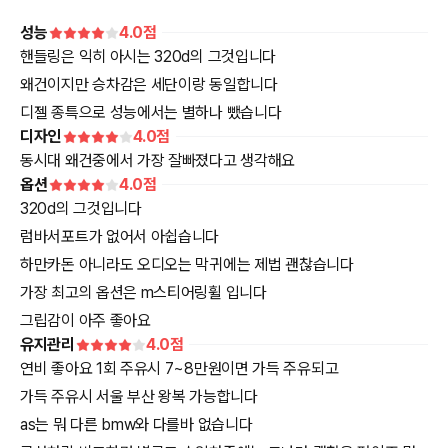
성능
4.0
점
핸들링은 익히 아시는 320d의 그것입니다
왜건이지만 승차감은 세단이랑 동일합니다
디젤 종특으로 성능에서는 별하나 뺐습니다
디자인
4.0
점
동시대 왜건중에서 가장 잘빠졌다고 생각해요
옵션
4.0
점
320d의 그것입니다
럼바서포트가 없어서 아쉽습니다
하만카돈 아니라도 오디오는 막귀에는 제법 괜찮습니다
가장 최고의 옵션은 m스티어링휠 입니다
그립감이 아주 좋아요
유지관리
4.0
점
연비 좋아요 1회 주유시 7~8만원이면 가득 주유되고
가득 주유시 서울 부산 왕복 가능합니다
as는 뭐 다른 bmw와 다를바 없습니다