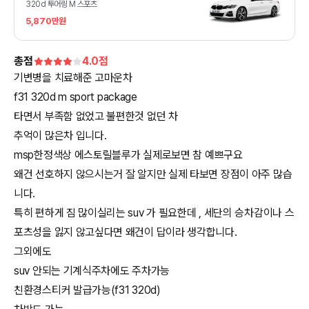
320d 투어링 M 스포츠
5,870만원
총점
4.0
점
기변병을 치료해준 고마운차
f31 320d m sport package
타면서 부족함 없었고 불편한것 없던 차
추억이 많은차 입니다.
msp한정색상 에스토릴블루가 실제로보면 참 예쁘구요
왜건 선호하지 않으시는거 잘 알지만 실제 타보면 장점이 아주 많습
니다.
특히 편하게 짐 많이실리는 suv 가 필요한데 , 세단의 승차감이나 스
포츠성을 잃지 않고싶다면 왜건이 답이라 생각합니다.
그외에도
suv 안되는 기계식주차에도 주차가능
친환경스티커 발급가능(f31 320d)