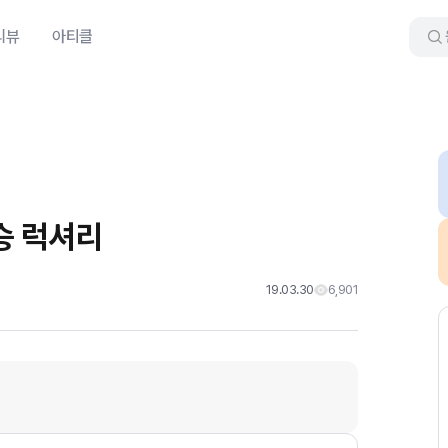
리뷰
아티클
인승 럭셔리
19.03.30
6,901