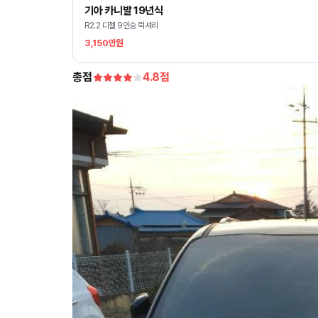
기아 카니발 19년식
R2.2 디젤 9인승 럭셔리
3,150만원
총점
4.8
점