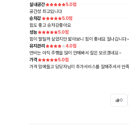
실내공간
5.0
점
공간성 최고입니다
승차감
5.0
점
힘도 좋고 승차감좋아요
성능
5.0
점
힘이 딸릴까 싶었지만 밟아보니 힘이 좋네요 잘나갑니다~
유지관리
4.0
점
연비는 아직 주행을 많이 안해봐서 잘은 모르겠네요~
가격
5.0
점
가격 맘에들고 담당자님이 추가서비스를 잘해주셔서 만
0