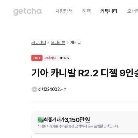
차량탐색
혜택
커뮤니티
오너
커뮤니티
오너리뷰
게시글
HOT
오너리뷰
4.8
기아 카니발 R2.2 디젤 9
겟차224002
Lv
11
3,150만원
최종거래가
*최종 거래가는 추가된 옵션 금액까지 모두 포함된 금액입니다.