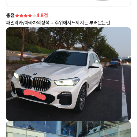
총점
4.8
점