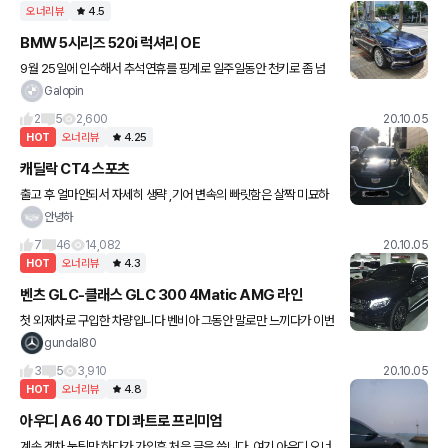
이고 이제 앞으로
오너리뷰
4.5
BMW 5시리즈 520i 럭셔리 OE
9월 25일에 인수해서 추석연휴를 핑계로 일주일동안 천키로 좀 넘
게 운행했습니다. 장점이야 차고 넘치니 단점위주로 짧게나마 끄적여
Galopin
보려합니다. 지극히 개인적인 의견입니다. ^^ ,전 차량이 01년식
2
5
2,600
20.10.05
HOT
오너리뷰
4.25
캐딜락 CT4 스포츠
출고 후 얼마안되서 자세히 생략 ,기어 변속의 빠릿함은 살짝 미묘하
지만 적은 rpm으로 속도를 뽑아낼수 있는점에서는 정말 좋다 ,실물
안녕하
은 정말 깡패 하차감이라는걸 느껴보았다 ,독일 3사와 비교하면 4
7
46
14,082
20.10.05
HOT
오너리뷰
4.3
벤츠 GLC-클래스 GLC 300 4Matic AMG 라인
첫 외제차로 구입한 차량입니다 벤비아 그동안 말로만 느끼다가 이번
에 구입해보니 왜 그런지 알 수 있겠더라구요 페리 전이다보니 가격
gundal80
할인도 많이 받을 수 있었고 무엇보다 에어서스가 있다는 점이 많이
3
5
3,910
20.10.05
HOT
오너리뷰
4.8
아우디 A6 40 TDI 콰트로 프리미엄
계속 겟차 눈팅만 하다가 가입후 처음 글을 씁니다. 여기 아우디 오너