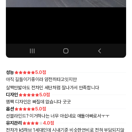
성능
5.0
점
아직 길들이기중이라 얌전히타고잇지만
살짝만밟아도 전차인 세단처럼 잘나가서 만족합니다
디자인
5.0
점
엠팩 디자인은 빠질데 없습니다 굿굿
옵션
5.0
점
선블라인드? 이거하나는 너무 아쉽네요 애둘아빠로서ㅜㅜ
유지관리
4.0
점
전차가 k5하브 1세대인데 시내기준 비슷한연비로 전혀 부담되지않