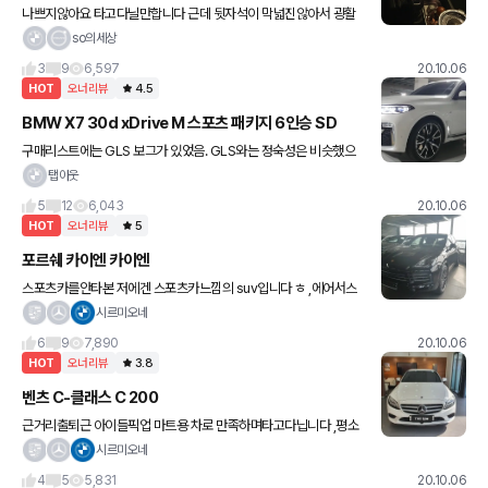
나쁘지않아요 타고다닐만합니다 근데 뒷자석이 막넓진않아서 광활
한뒷자리 원하시면 s90이맞습니다 ,승차감괜찮아요 ,디자인은 까는
so의세상
사람 없어서 5점 ,옵션도 현기 뺨후려칠 수준만큼 많아서 5점 ,보증
3
9
6,597
20.10.06
기간이
HOT
오너리뷰
4.5
BMW X7 30d xDrive M 스포츠 패키지 6인승 SD
구매리스트에는 GLS 보그가 있었음. GLS와는 정숙성은 비슷했으
나 꿀렁거림이 GLS가 더 심했고 디자인도 별로였음. 보그를 선택하
탭아웃
기엔 가성비와 감성의 시소놀이에선 가성비가 나에겐 아직도 우위
5
12
6,043
20.10.06
HOT
오너리뷰
5
포르쉐 카이엔 카이엔
스포츠카를안타본 저에겐 스포츠카느낌의 suv입니다 ㅎ ,에어서스
넣어서 승차감 좋구요 초창기 계약했을때 현지 pscb 공장이 불이나
시르미오네
서 그옵션을 선택하지못했지만 기본브레이크도 성능이좋습니다~ ,
6
9
7,890
20.10.06
HOT
오너리뷰
3.8
벤츠 C-클래스 C 200
근거리출퇴근 아이들픽업 마트용 차로 만족하며타고다닙니다 ,평소
는도심지주행이지만 가끔 고속화도로 달리면 고속에서 더안정감이
시르미오네
느껴집니다 저단에서 꿀렁거림이 좀느껴져요 ,페이스리프트된모델
4
5
5,831
20.10.06