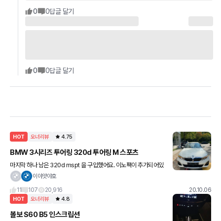
0
0
답글 달기
0
0
답글 달기
HOT
오너리뷰
4.75
BMW 3시리즈 투어링 320d 투어링 M 스포츠
마지막 하나 남은 320d mspt 을 구입했어요. 이노팩이 추가되어있
어 스피커 제외 풀옵이네요 ㅎㅎ 이차가 첫 차라서 다른차와 비교는
이야얏야호
힘들겠지만 길들이기 중이라 살살 몰면서 느낀건 너무 만족스
11
107
20,916
20.10.06
HOT
오너리뷰
4.8
볼보 S60 B5 인스크립션