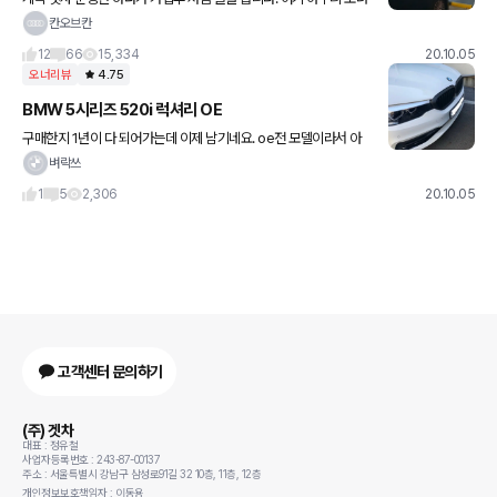
님들도 많은것 같은데 글이 많이 있지는 않더군요. 지금 타는 차량은
칸오브칸
몇달전 구입한 C8 A6 40 TDI-Q Premium 모델
12
66
15,334
20.10.05
오너리뷰
4.75
BMW 5시리즈 520i 럭셔리 OE
구매한지 1년이 다 되어가는데 이제 남기네요. oe전 모델이라서 아
쉬운건 많지만 만족하고 탑니다 330i와 고민하다가 구매했는데 33
벼락쓰
0i로 갈 걸 최근들어 후회중이에요ㅠㅠ ,국산차만 타다가 첫 외제
1
5
2,306
20.10.05
고객센터 문의하기
(주) 겟차
대표 : 정유철
사업자등록번호 : 243-87-00137
주소 : 서울특별시 강남구 삼성로91길 32 10층, 11층, 12층
개인정보보호책임자 : 이동용