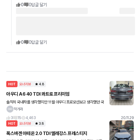
0
0
답글 달기
0
0
답글 달기
HOT
오너리뷰
4.8
아우디 A6 40 TDI 콰트로 프리미엄
솔직히 국내차를 생각했지만 11월 아우디 프로모션보고 생각했던 국
내차 가격에서 600만원 차이나는거보고 바로 계약했습니다... 이제
막가라
천키로 주행해 봤지만 드라이빙 편의시설 디자인 모두 넘 만족하고
3
15
4,463
20.11.29
HOT
오너리뷰
3.8
폭스바겐 아테온 2.0 TDI 엘레강스 프레스티지