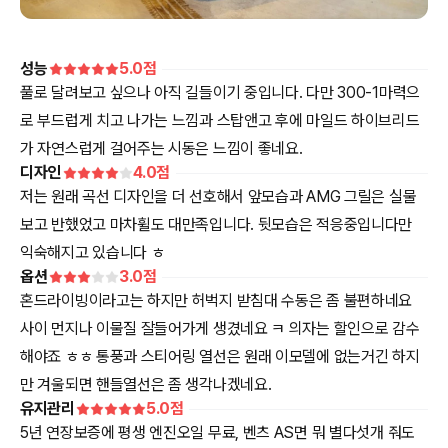
성능
5.0
점
풀로 달려보고 싶으나 아직 길들이기 중입니다. 다만 300-1마력으
로 부드럽게 치고 나가는 느낌과 스탑앤고 후에 마일드 하이브리드
가 자연스럽게 걸어주는 시동은 느낌이 좋네요.
디자인
4.0
점
저는 원래 곡선 디자인을 더 선호해서 앞모습과 AMG 그릴은 실물
보고 반했었고 마차휠도 대만족입니다. 뒷모습은 적응중입니다만
익숙해지고 있습니다 ㅎ
옵션
3.0
점
혼드라이빙이라고는 하지만 허벅지 받침대 수동은 좀 불편하네요
사이 먼지나 이물질 잘들어가게 생겼네요 ㅋ 의자는 할인으로 감수
해야죠 ㅎㅎ 통풍과 스티어링 열선은 원래 이모델에 없는거긴 하지
만 겨울되면 핸들열선은 좀 생각나겠네요.
유지관리
5.0
점
5년 연장보증에 평생 엔진오일 무료, 벤츠 AS면 뭐 별다섯개 줘도