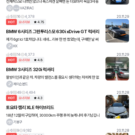
전체적으로 나쁘진않으나 폭스바겐 살빠엔 돈 더모아서 독일3사중
하나 살렵니다,, ,디젤인데도불구하고 가속이나 아런부분들이다해선
VAZIRAC
너무 괜찮았습니다 ,디자인은 그냥 무난해요 뒤에는많이이뻐요 ㅋㅋ
5
16
4,378
20.11.29
ㅋㅋ ,
HOT
오너리뷰
4.75
BMW 6시리즈 그란투리스모 630i xDrive GT 럭셔리
제가 6gt lci 1호차입니다. 네네... 리뷰 한 번 썼었는데, 구매한 날 써
서 너무 성의가 없었던 것 같아.. 이제 약 1000km를 뛰어 느낀 점 적
KK
어 봅니다. 총평은 예쁘다. 실용적이다.
6
14
6,373
20.11.29
HOT
오너리뷰
4.8
BMW 3시리즈 320i 럭셔리
팔방미인과 같은 차. 차량의 밸런스를 중요시 생각하는 저에게 한 없
이 좋은 차이며 모든 면에서 만족도가 높습니다. 참고로 사파이어 블
제이슨본드
랙이 제 차량이고 옆에 쥐색이 f10 528i 아버지 차
9
49
4,494
20.11.28
HOT
오너리뷰
4.3
토요타 캠리 XLE 하이브리드
18년 12월에 구입하여, 30000km 주행 후에 늦게나마 후기남깁니
다. 차에 대해 잘 모를때, 첫차산다고 그냥 예쁘고 연비 좋은 캠리 하
기봉구
이브리드를 선택했었네요 ㅋㅋ 카페, 겟차 뒤져가며 가격 비
6
9
9,182
20.11.28