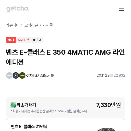
커뮤니티
오너리뷰
게시글
HOT
오너리뷰
4.3
벤츠 E-클래스 E 350 4MATIC AMG 라인
에디션
겟차167268
20.11.29
22,832
Lv
19
7,330만원
최종거래가
*최종 거래가는 추가된 옵션 금액까지 모두 포함된 금액입니다.
벤츠 E-클래스 21년식