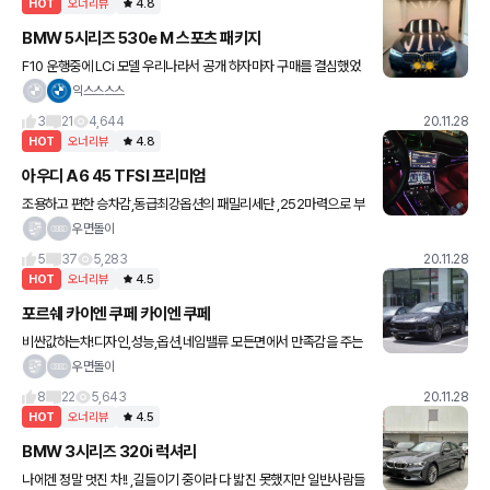
HOT
오너리뷰
4.8
BMW 5시리즈 530e M 스포츠 패키지
F10 운행중에 LCi 모델 우리나라서 공개 하자마자 구매를 결심했었
으나 E220d 4M amg 을 보고 난 와이프의 반대로 바로 진행할수
익스스스스
없었습니다. 장고의 설득 끝에 이루어 냈습니다 다른
3
21
4,644
20.11.28
HOT
오너리뷰
4.8
아우디 A6 45 TFSI 프리미엄
조용하고 편한 승차감,동급최강옵션의 패밀리세단 ,252마력으로 부
족함없는출력과 승차감이 편함 ,개취이지만 동급세단중 디자인은 독
우면돌이
보적 ,타사처럼 옵션장난없이 모든옵션이 다 들어감 ,워낙대중적인차
5
37
5,283
20.11.28
고 센
HOT
오너리뷰
4.5
포르쉐 카이엔 쿠페 카이엔 쿠페
비싼값하는차!디자인,성능,옵션,네임밸류 모든면에서 만족감을 주는
차. ,고속안정성,코너링,승차감 모두 우수 ,누가봐도 포르쉐디자인이
우면돌이
면서 쿠페형디자인으로 디자인완성도가 높음 ,옵션가가 사악하지만
8
22
5,643
20.11.28
모든
HOT
오너리뷰
4.5
BMW 3시리즈 320i 럭셔리
나에겐 정말 멋진 차!! ,길들이기 중이라 다 밟진 못했지만 일반사람들