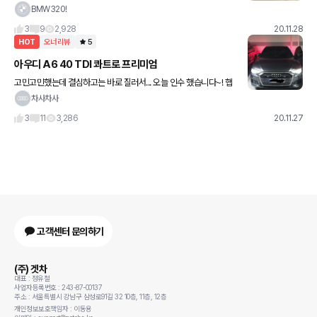
에겐 충분한 성능입니다. ,디자인은 세그먼트 최고 ,다른 건 다 좋으나
BMW320!
아래 나열한 것들은 좀 아쉽네요. 21년식부터 레이저
3
9
2,928
20.11.28
HOT
오너리뷰
5
아우디 A6 40 TDI 콰트로 프리미엄
고민고민했는데 결심하고는 바로 질러서... 오늘 인수 했습니다~! 햅
틱 조작 반응 걱정하시는 분들 있는 것 같던데 조작에 전혀 문제없고
차사차사
저는 직관적이고 편하게 느껴졌습니다. ,꽤 오랜만에 바꾼차라.
3
11
3,286
20.11.27
고객센터 문의하기
(주) 겟차
대표 : 정유철
사업자등록번호 : 243-87-00137
주소 : 서울특별시 강남구 삼성로91길 32 10층, 11층, 12층
개인정보보호책임자 : 이동용