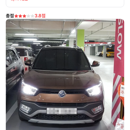
총점
3.8
점