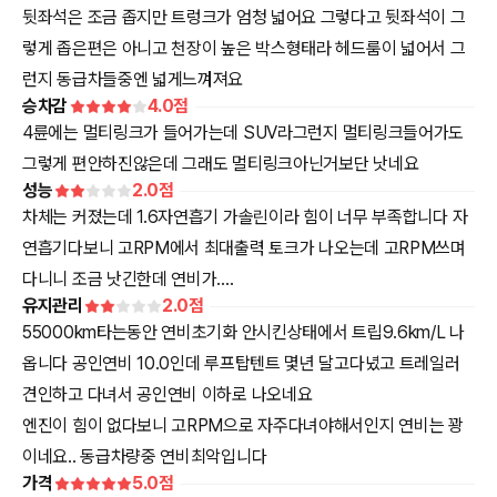
뒷좌석은 조금 좁지만 트렁크가 엄청 넓어요 그렇다고 뒷좌석이 그
렇게 좁은편은 아니고 천장이 높은 박스형태라 헤드룸이 넓어서 그
런지 동급차들중엔 넓게느껴져요
승차감
4.0
점
4륜에는 멀티링크가 들어가는데 SUV라그런지 멀티링크들어가도
그렇게 편안하진않은데 그래도 멀티링크아닌거보단 낫네요
성능
2.0
점
차체는 커졌는데 1.6자연흡기 가솔린이라 힘이 너무 부족합니다 자
연흡기다보니 고RPM에서 최대출력 토크가 나오는데 고RPM쓰며
다니니 조금 낫긴한데 연비가....
유지관리
2.0
점
55000km타는동안 연비초기화 안시킨상태에서 트립9.6km/L 나
옵니다 공인연비 10.0인데 루프탑텐트 몇년 달고다녔고 트레일러
견인하고 다녀서 공인연비 이하로 나오네요
엔진이 힘이 없다보니 고RPM으로 자주다녀야해서인지 연비는 꽝
이네요.. 동급차량중 연비최악입니다
가격
5.0
점