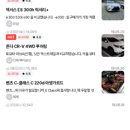
오너리뷰
4.8
렉서스 ES 300h 럭셔리+
e300 530i s90 을 비교했습니다. -e300 : 실구매가가 가장 저렴
했으나 (가장 많이들 하시는 아방가르드+p20) 도로에서 너무 많이
민샴
보이고 뒷좌석이 너무 불편했습니다. (비교대상
33
14
14,095
19.05.20
HOT
오너리뷰
4.6
혼다 CR-V 4WD 투어링
토요타 라브4(신형), 닛산 엑스트레일과 비교하였습니다. 서울 모터
쇼에서 위 3종을 관심있게 둘러 봤고, 시승기도 꼼꼼하게 비교해 봤
CRV뿌이오너
습니다. 닛산은 네비가 최악에 마감품질이 떨어져서 제외..
28
20
15,395
19.05.20
오너리뷰
4.8
벤츠 C-클래스 C 220d 아방가르드
벤츠....에 이유가 필요합니까 ,E Class와 흡사합니다 ,뭐 두말할 것
ㅓ없습니다 2019 페리 모델은.... ,벤츠잖아여 ,대단합니다 레그룸 만
제제
족해요 ,좋습니다 ,당연히... ,좋습니다 ,가
2
9
10,540
19.05.16