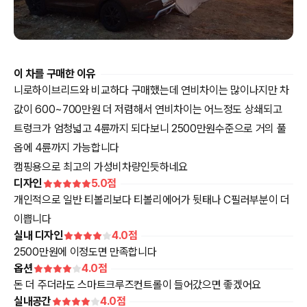
이 차를 구매한 이유
니로하이브리드와 비교하다 구매했는데 연비차이는 많이나지만 차
값이 600~700만원 더 저렴해서 연비차이는 어느정도 상쇄되고
트렁크가 엄청넓고 4륜까지 되다보니 2500만원수준으로 거의 풀
옵에 4륜까지 가능합니다
캠핑용으로 최고의 가성비차량인듯하네요
디자인
5.0
점
개인적으로 일반 티볼리보다 티볼리에어가 뒷태나 C필러부분이 더
이쁩니다
실내 디자인
4.0
점
2500만원에 이정도면 만족합니다
옵션
4.0
점
돈 더 주더라도 스마트크루즈컨트롤이 들어갔으면 좋겠어요
실내공간
4.0
점