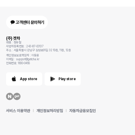
고객센터 문의하기
(주) 겟차
대표 : 정유철
사업자등록번호 : 243-87-00137
주소 : 서울특별시 강남구 삼성로91길 32 10층, 11층, 12층
개인정보보호책임자 : 이동용
이메일 : support@getcha.kr
전화번호: 1800-0456
App store
Play store
서비스 이용약관
개인정보처리방침
자동차금융모집인