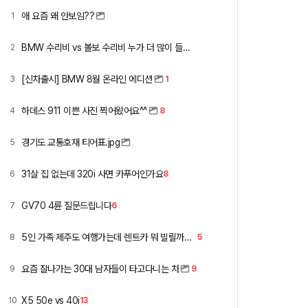
애 요즘 왜 안보임??
1
BMW 수리비 vs 볼보 수리비 누가 더 많이 들까요 ㅎ
2
[신차출시] BMW 8월 온라인 에디션
3
1
하데스 911 이쁜 사진 찍어왔어요^^
4
8
경기도 교통호재 티어표.jpg
5
31살 집 없는데 320i 사면 카푸어인가요
6
8
GV70 4륜 질문드립니다
7
6
5인 가족 제주도 여행가는데 렌트카 뭐 빌릴까요 ㅎ
8
5
요즘 잘나가는 30대 남자들이 타고다니는 차
9
9
X5 50e vs 40i
10
13