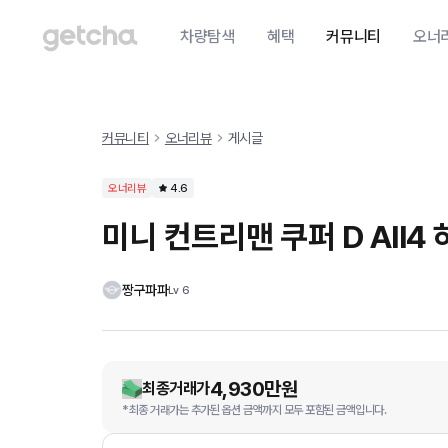
차량탐색
혜택
커뮤니티
오너
커뮤니티
오너리뷰
게시글
오너리뷰
4.6
미니 컨트리맨 쿠퍼 D All4
짱구파파
Lv
6
4,930만원
최종거래가
*최종 거래가는 추가된 옵션 금액까지 모두 포함된 금액입니다.