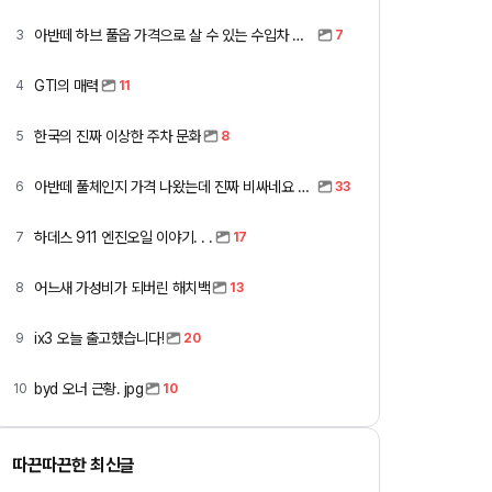
아반떼 하브 풀옵 가격으로 살 수 있는 수입차 모아봤습니다 (중고 포함)
3
7
GTI의 매력
4
11
한국의 진짜 이상한 주차 문화
5
8
아반떼 풀체인지 가격 나왔는데 진짜 비싸네요 ㅎㅎ
6
33
하데스 911 엔진오일 이야기. . .
7
17
어느새 가성비가 되버린 해치백
8
13
ix3 오늘 출고했습니다!
9
20
byd 오너 근황. jpg
10
10
따끈따끈한 최신글