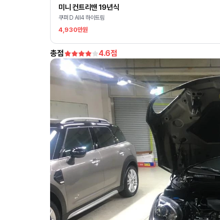
미니 컨트리맨 19년식
쿠퍼 D All4 하이트림
4,930만원
총점
4.6
점