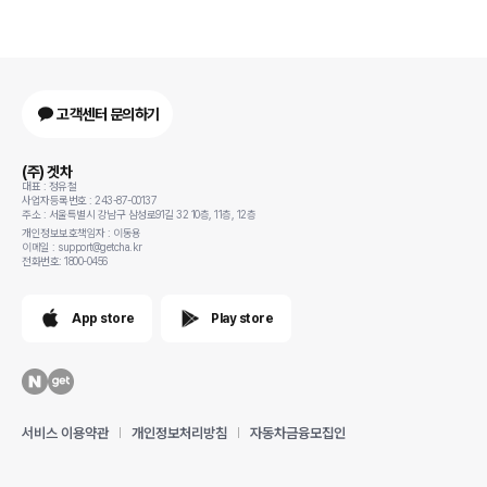
고객센터 문의하기
(주) 겟차
대표 : 정유철
사업자등록번호 : 243-87-00137
주소 : 서울특별시 강남구 삼성로91길 32 10층, 11층, 12층
개인정보보호책임자 : 이동용
이메일 : support@getcha.kr
전화번호: 1800-0456
App store
Play store
서비스 이용약관
개인정보처리방침
자동차금융모집인