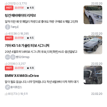
다 dct가 아니다 말이 많은데.. 일반인 시각에선 하나도 느껴
2
12
3,770
22.02.20
HOT
오너리뷰
4.8
링컨 에비에이터 리저브
일억 미만 애 셋 패밀리 차량으로 좋아요 차량 구매로 6개월 고민하
다 갑자기 모든 차량이 할인이 없어짐에 따라 어쩔 수 없이(?) 선택한
Terry.E
차인데 막상 출고하고 보니 좋은 것 같습니다 하차감 따위는
4
36
18,285
22.02.20
HOT
오너리뷰
4.5
기아 K5 1.6 가솔린 터보 시그니처
20년 4월초에 1.6터보 시그니쳐 유보,드와,파썬,HUD 옵션을넣고
출고하고 한달정도 운행하다가 19인치 순정휠로 맞교환하여 2년 좀
벰520imsp
안되게 타고다녔습니다. 첫 신차였고 지방이라 세차장이나 다른
2
6
3,257
22.02.20
HOT
오너리뷰
4.8
BMW X4 M40i xDrive
말이 필요 없습니다. 너무 맘에듭니다. 작년 8월부터 이차 저차 대기
걸고 기다리다 싹 정리하고 x4 20i pro 와 M440i 두대중 먼저 나오
용이프린스
는거 받으려고 기다리는데 옵션 다 빠지는 바람에 고
8
73
19,511
22.02.20