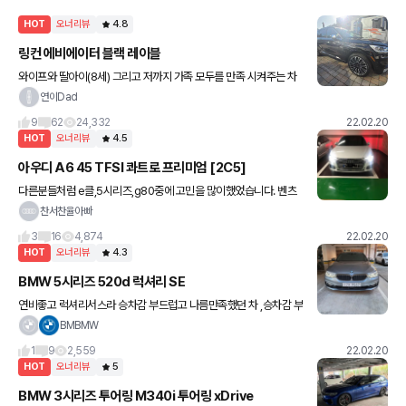
HOT
오너리뷰
4.8
링컨 에비에이터 블랙 레이블
와이프와 딸아이(8세) 그리고 저까지 가족 모두를 만족 시켜주는 차
입니다~ 구입하기 위해 준대형 SUV 중 GV80, X5, GLE450, XC9
연이Dad
0, AVIATOR 5대 시승해보았고(와이프, 딸아
9
62
24,332
22.02.20
HOT
오너리뷰
4.5
아우디 A6 45 TFSI 콰트로 프리미엄 [2C5]
다른분들처럼 e클,5시리즈,g80중에 고민을 많이했었습니다. 벤츠
의 감성, 5시리즈의 반응, g80의 편의와 시승을 다 해본 결과 최종적
찬서찬율아빠
으로 10월 a6를 계약을 했습니다. 하지만 반도체 이슈로 할
3
16
4,874
22.02.20
HOT
오너리뷰
4.3
BMW 5시리즈 520d 럭셔리 SE
연비좋고 럭셔리서스라 승차감 부드럽고 나름만족했던 차 ,승차감 부
드럽고 핸들링 적당하고 시내주행에서는 만족했으나 고속에서는 약
BMBMW
간 답답했습니다 많이 줄었다고는 하나 8만넘어가니 겨울에 진동은
1
9
2,559
22.02.20
후덜덜했
HOT
오너리뷰
5
BMW 3시리즈 투어링 M340i 투어링 xDrive