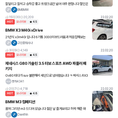
잘달리고 잘서고 승차감 좋고 트렁크공간 넓어 아주 편합니다 할인은
스마트 금리 2.39% + 재구매할인 받았습니다 다음에 또 차량을 구
BMBMW
매한다면 또 왜건으로 구매할거같습니다 ,실키식스 이걸로 끝입니
15
30
20,209
22.02.20
HOT
오너리뷰
4.5
BMW X3 M40i xDrive
21년식 x3m40i 입니다 6기통 3000의부드러움과 처음접해보는
가속감이 신기했습니다 2톤짜리차가 이정도로..? 빠지는것없는 풀옵
고민중뭐사냐
션 (썬블라인드,뒷좌석리클라이닝,하만카돈 등..) ,핸들이 5실
3
9
4,149
22.02.20
HOT
오너리뷰
4.5
제네시스 G80 가솔린 3.5 터보 스포츠 AWD 파퓰러 패
키지
Gv80 타다가 suv 불편해서 세단으로 넘어왔습니다 ㅋ 렉서스 RX3
50 -> A7 55tdi -> gv80 디젤 -> g80 3.5가솔린 이렇게넘어왔
겟차4341
는데 거의 7-8년을 디젤만타다 고급휘발유
2
7
4,718
22.02.20
HOT
오너리뷰
4.8
BMW M3 컴페티션
꿈에 그리던 m3 드디어 샀습니다 젊은 날 즐겨보라고 허락 해준 와
이프 정말 고맙네요 ㅎ 안전 운전 하겠습니다! ,차고 넘쳐요 무거워졌
Dienfhh