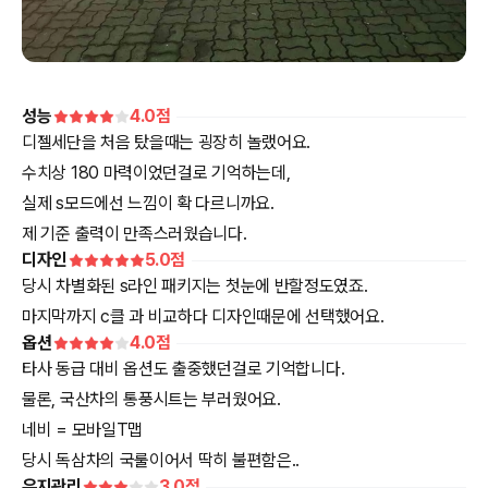
성능
4.0
점
디젤세단을 처음 탔을때는 굉장히 놀랬어요.
수치상 180 마력이었던걸로 기억하는데,
실제 s모드에선 느낌이 확 다르니까요.
제 기준 출력이 만족스러웠습니다.
디자인
5.0
점
당시 차별화된 s라인 패키지는 첫눈에 반할정도였죠.
옵션
4.0
점
타사 동급 대비 옵션도 출중했던걸로 기억합니다.
물론, 국산차의 통풍시트는 부러웠어요.
네비 = 모바일T맵
당시 독삼차의 국룰이어서 딱히 불편함은..
유지관리
3.0
점