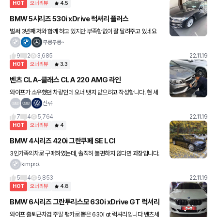
HOT
오너리뷰
4.5
BMW 5시리즈 530i xDrive 럭셔리 플러스
벌써 3년째 저와 함께 하고 있지만 부족함없이 잘 달려주고 있네요
그동안 탔던 차들은 3년정도 되면 바꾸고 싶다는 생각이 강하게 들었
부릉부릉~
는데 이번에는 그런생각없이 더 오래 타고싶다는 생각이 듭니다 밟
9
2
3,685
22.11.19
HOT
오너리뷰
3.3
벤츠 CLA-클래스 CLA 220 AMG 라인
와이프가 소유했던 차량인데 오너 뱃지 받으려고 작성합니다. 현 세
대 모델이 예쁘긴 하지만 전 세대 AMG라인도 한 미모했습니다. 예
신류
쁘고 작고 가벼워서 여성이나 젊은분이 타기 좋은차 같습니다. 프로
7
4
5,764
22.11.19
HOT
오너리뷰
4
BMW 4시리즈 420i 그란쿠페 SE LCI
3인가족의차로 구매하였는데, 솔직히 불편하지 않다면 과장입니다.
카시트태울때마다 허리도 아프구 힘듭니다. 트렁크는 넓어보이지만..
kimprot
골프백2개도 빠듯하게 들어가네요. 좁아서 가족외에 태우기 민망합
5
4
6,853
22.11.19
니
HOT
오너리뷰
4.8
BMW 6시리즈 그란투리스모 630i xDrive GT 럭셔리
와이프 출퇴근차겸 주말 팸카로 뽑은 630i gt 럭셔리입니다 벤츠세