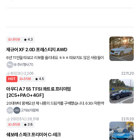
오너리뷰
4.3
재규어 XF 2.0D 프레스티지 AWD
6년 11만을 타보고 리뷰를 올리네요 ㅎㅎㅎ 타보지도 않은 사람들이
깎아내리는 차! 가끔 타본 사람들도 많이 욕하는 차! 서비스 센터 직원
우주비행사70
욕먹는차! 뽑기운, 복불복, 이쁜쓰레기, 2대 사는 차 등
6
3
2,206
22.11.20
HOT
오너리뷰
4.5
아우디 A7 55 TFSI 콰트로 프리미엄
[2C5+PAO+4GF]
20대부터 꿈꿔오던 제 나름의 드림카를 구매했습니다. 630i 막판까
지 고민하다 옵션이 너무 빠져서 바로 뒤도 안보고 넘어왔습니다. 현
고쳐보자팔짜
재 6000km정도 탔는데 큰문제 없이 잘 타고 있습니다~ 잘
20
51
26,518
22.11.20
오너리뷰
3.8
쉐보레 스파크 프리미어 C-테크