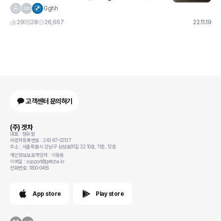
단 아니면 안된다더니 6gt는 맘에 들어하네요;; (저는 사실 다른 차를
Gghh
생각하고 있었지만ㅠ 여자의 마음은 갈대....) 딜러님도
29
28
26,657
22.11.19
고객센터 문의하기
(주) 겟차
대표 : 정유철
사업자등록번호 : 243-87-00137
주소 : 서울특별시 강남구 삼성로91길 32 10층, 11층, 12층
개인정보보호책임자 : 이동용
이메일 : support@getcha.kr
전화번호: 1800-0456
App store
Play store