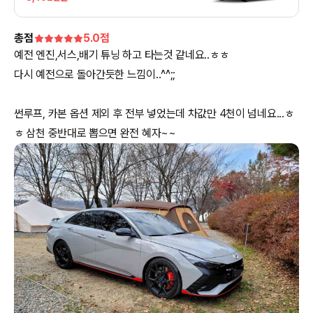
총점
5.0
점
예전 엔진,서스,배기 튜닝 하고 타는것 같네요..ㅎㅎ
다시 예전으로 돌아간듯한 느낌이..^^;;
썬루프, 카본 옵션 제외 후 전부 넣었는데 차값만 4천이 넘네요...ㅎ
ㅎ 삼천 중반대로 뽑으면 완전 혜자~~