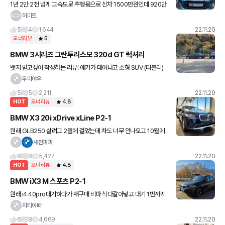
1년 2만 2천 넘게 고속도로 주행용으로 신차 1500만원인데 920만
원에 중고로 작년 4월에 구매하였습니다 톨비/유류비 할인/연비보고
허미트
구매했는데 생각보다 탄탄하고 안정감있어서 마음에 듭니다 덕분
5
4
1,644
22.11.20
오너리뷰
5
BMW 3시리즈 그란투리스모 320d GT 럭셔리
뱃지 받고싶어 작성하는 리뷰! 애기가 태어나고 소형 SUV (티볼리)
로는 짐이 감당되지않아 3만키로대 탄 인증중고로 업어왔습니다 (예
우야야우
산 범위 내에서 마음에 드는 신차가 요즘은 없을 뿐더러 대기가
5
5
2,211
22.11.20
HOT
오너리뷰
4.8
BMW X3 20i xDrive xLine P2-1
원래 GLB250 살려고 2월에 걸었는데 차도 너무 안나오고 10월에
연식변경되면서 금액이 400이상 올라가니 X3 가격이랑 차이가 별
새찬파파
로 안나더라구요 9월말에 계약하고 10월 중순에 받았습니다 !
8
8
5,427
22.11.20
HOT
오너리뷰
4.8
BMW iX3 M 스포츠 P2-1
원래 i4 40pro대기하다가 재구매 비파 삭다갈아넣고 대기 1번까지
왔는데 10월 온라인구매로 바뀌면서 나가리되어서 이거나 해보자하
지티아빠
고 하다가 실패하고 카페서 양도구걸해서 인천딜러 연결되어서 뽑은
6
8
4,669
22.11.20
차입