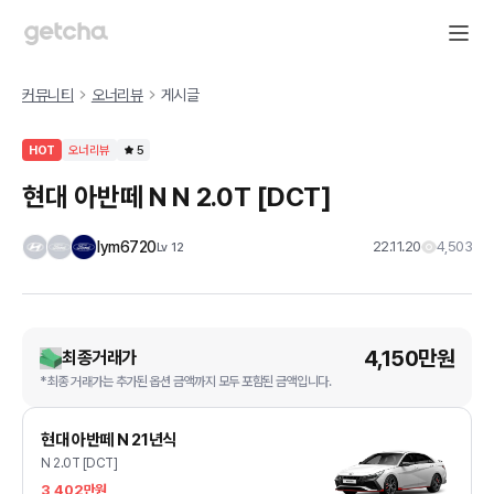
커뮤니티
오너리뷰
게시글
HOT
오너리뷰
5
현대 아반떼 N N 2.0T [DCT]
lym6720
22.11.20
4,503
Lv
12
4,150만원
최종거래가
*최종 거래가는 추가된 옵션 금액까지 모두 포함된 금액입니다.
현대 아반떼 N 21년식
N 2.0T [DCT]
3,402만원