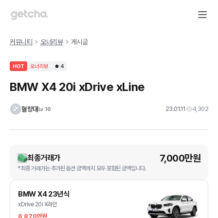
커뮤니티
오너리뷰
게시글
HOT
오너리뷰
4
BMW X4 20i xDrive xLine
혈량대
23.01.11
4,302
Lv
16
7,000만원
최종거래가
*최종 거래가는 추가된 옵션 금액까지 모두 포함된 금액입니다.
BMW X4 23년식
xDrive 20i X라인
6,870만원