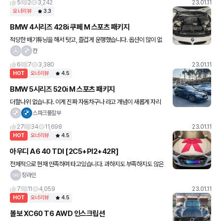
5
2
3,242
23.01.11
선
오너리뷰
3.3
BMW 4시리즈 428i 쿠페 M 스포츠 패키지
적당한 배기튜닝을 해서 탓고, 즐겁게 운행했습니다. 옵션이 많이 없
지만 디자인 완성도가 정말 좋은 차량이라 생각합니다. 제대로된 M
칸
패키지 옵션도 들어있구요 (브레이크, 서스펜션, 프로그래시브
6
7
3,380
23.01.11
HOT
오너리뷰
4.5
BMW 5시리즈 520i M 스포츠 패키지
더할나위 없습니다. 이게 진짜 자동차구나 라고 개념이 새롭게 자리
매김 할 만큼 만족스럽습니다. 디자인과 성능, 거기에 가격까지 모든
스파크풀할부
걸 갖추었다고 봅니다. 요 세그먼트 급에서 비엠을 안살 이유가 있
27
34
11,698
23.01.11
HOT
오너리뷰
4.5
아우디 A6 40 TDI [2C5+PI2+42R]
전체적으로 현재 만족하며 타고있습니다. 과하지도 부족하지도 않은
차인것 같고 확실히 독일차의 감성, 기술력 모두 느껴볼 수 있는 볼륨
장라인
중형 세단이라고 생각합니다. 2열은 국산차보단 좁긴 하지만 3인
7
11
4,059
23.01.11
HOT
오너리뷰
4.5
볼보 XC60 T6 AWD 인스크립션