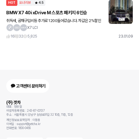
HOT
오너리뷰
4.5
BMW X7 40i xDrive M 스포츠 패키지 6인승
취득세, 공채구입비등 추가로 1200들어갔습니다. 차값은 2%할인
받은 가격입니다. 이번에 페이스리프트된 신형이고 페리되는 디자인
X7 LCI
이 워낙 새로운 디자인이다보니 호불호도 많이 갈리고 돌아다니면 시
16
32
5,825
23.01.09
선도
고객센터 문의하기
(주) 겟차
대표 : 정유철
사업자등록번호 : 243-87-00137
주소 : 서울특별시 강남구 삼성로91길 32 10층, 11층, 12층
개인정보보호책임자 : 이동용
이메일 : support@getcha.kr
전화번호: 1800-0456