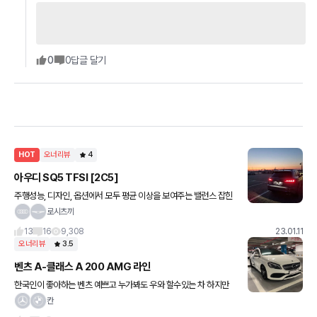
0
0
답글 달기
HOT
오너리뷰
4
아우디 SQ5 TFSI [2C5]
주행성능, 디자인, 옵션에서 모두 평균 이상을 보여주는 밸런스 잡힌
좋은 차량입니다. 동급인 GV70 3.5, X3 M40i, GLC 43도 모두 쟁
로시츠끼
쟁한 차량들이지만 SQ5도 실차주 입장에서 동급
13
16
9,308
23.01.11
오너리뷰
3.5
벤츠 A-클래스 A 200 AMG 라인
한국인이 좋아하는 벤츠 예쁘고 누가봐도 우와 할수있는 차 하지만
실상은 닛산과 별 차이없는 느낌의 차 경쾌하고 효율 좋고 예쁜 세컨
칸
카로 딱입니다. AMG패키지의 브레이크는 꽤나 뛰어난 브레이킹도