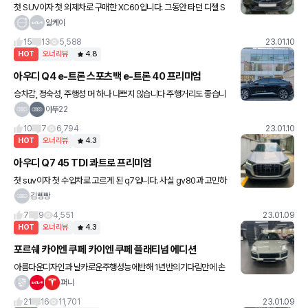
첫 SUV이자 첫 외제차로 구매한 XC60입니다. 그동안 타던 디젤 S
UV를 처분하고 진동이 덜한 휘발유 SUV로 알아보다보니 당시 선택
알케이
지가 좁았습니다. 2018년도 말에 받아서 이제 5년 째를 맞
15
13
5,588
23.01.10
HOT
오너리뷰
4.8
아우디 Q4 e-트론 스포츠백 e-트론 40 프리미엄
승차감, 정숙성, 주행성 머 하나 나쁘지 않습니다 주행거리도 좋습니
다. 거기다 이쁘네요 ㅎ 우리나라 주행거리 책정은 국산차 보조금을
아뚜22
위한 정책인듯 그리고 공도 나가면 보기힘든 차량이라 더더 좋아요
10
7
6,794
23.01.10
HOT
오너리뷰
4.3
아우디 Q7 45 TDI 콰트로 프리미엄
첫 suv이자 첫 수입차로 고르게 된 q7입니다. 사실 gv80과 고민하
던 중에 할인 조건도 운 좋게 괜찮게 나왔고 비슷한 돈이면 이왕 살 거
김삥빵
수입차 사보자 해서 고르게 됐습니다. 나이도 20대 중
7
9
4,551
23.01.09
HOT
오너리뷰
4.3
포르쉐 카이엔 쿠페 카이엔 쿠페 플래티넘 에디션
아름다운디자인과 날카로운주행성능에반해 1년반의기다림만에 손
에쥐게되엇네요. 아직 길들이기중이라 성능발휘는 해보지못해봐서
퍼니
아쉽습니다만 곧 풀악셀로 한번 즐겨보겟습니다............... Pas
21
16
11,701
23.01.09