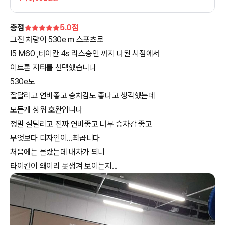
총점
5.0
점
그전 차량이 530e m 스포츠로
I5 M60 ,타이칸 4s 리스승인 까지 다된 시점에서
이트론 지티를 선택했습니다
530e도
잘달리고 연비좋고 승차감도 좋다고 생각했는데
모든게 상위 호완입니다
정말 잘달리고 진짜 연비좋고 너무 승차감 좋고
무엇보다 디자인이...최곱니다
처음에는 몰랐는데 내차가 되니
타이칸이 왜이리 못생겨 보이는지...