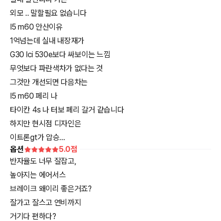
외모 .. 말할필요 없습니다
I5 m60 안산이유
1억넘는데 실내 내장재가
G30 lci 530e보다 싸보이는 느낌
무엇보다 파란색차가 없다는 것
그것만 개선되면 다음차는
I5 m60 페리 나
타이칸 4s 나 터보 페리 갈거 같습니다
하지만 현시점 디자인은
이트론gt가 압승...
옵션
5.0
점
반자율도 너무 잘잡고,
높아지는 에어서스
브레이크 왜이리 좋은거죠?
잘가고 잘스고 연비까지
거기다 편하다?