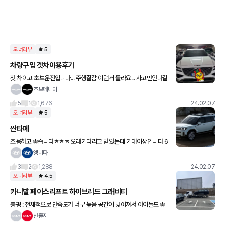
오너리뷰
5
차량구입 겟차이용후기
첫 차이고 초보운전입니다... 주행질감 이런거 몰라요... 사고만안나길
비는중임다.. 그래도 내차가생겨 기분이좋습니다. 겟차 통해 캐쉬백
초보메니아
서비스도 받을수 있었습니다. 상담사분도 친절하셨고 아주 추
5
1
1,676
24.02.07
오너리뷰
5
싼타페
조용하고 좋습니다ㅎㅎㅎ 오래기다리고 받았는데 기대이상입니다 6
인승이라 뒷자석 아주편하고 독립시트라서 뒤로 많이 제껴지고 좋아
앵비다
요 트렁크도 넓고 큼직하니 좋구요 계기판도 커브드 디스플레이 잘보
3
2
1,288
24.02.07
이고 아
오너리뷰
4.5
카니발 페이스리프트 하이브리드 그래비티
총평 : 전체적으로 만족도가 너무 높음 공간이 넓어져서 아이들도 좋
아하고 매일 카니발 타고 싶어함 늘어난 좌석으로 인해 부모님도 모
산좋지
실 수 있게되어서 여러모로 기쁘게 생각하고 있음 모든 부분에대해서