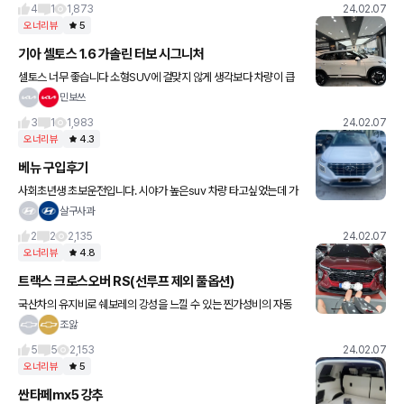
4
1
1,873
24.02.07
오너리뷰
5
기아 셀토스 1.6 가솔린 터보 시그니처
셀토스 너무 좋습니다 소형SUV에 걸맞지 않게 생각보다 차량이 큽
니다 페이스리프트 된 셀토스는 풀체인지라고 느껴질 만큼 많은 변화
민보쓰
가 있었던 것 같다. 그러나 역시 소형급이라는 차급 한계가 존재하여
3
1
1,983
24.02.07
오너리뷰
4.3
베뉴 구입후기
사회초년생 초보운전입니다. 시야가 높은suv 차량 타고싶었는데 가
격도 적당하고 크기도 적당하여 운전하는데 편하고 좋습니다. 납기일
살구사과
한달로 줄었을 때 출고하여 한달 정도 기다렸고 만족합니다! 초보운
2
2
2,135
24.02.07
전
오너리뷰
4.8
트랙스 크로스오버 RS(선루프 제외 풀옵션)
국산차의 유지비로 쉐보레의 강성을 느낄 수 있는 찐가성비의 자동
차! 이 가격에 웬만한 최신 기술들과, 젊은 디자인과, 쉐보레의 안정성
조앓
과 안전함을 누릴 수 있는 거의 완벽한(?) 자동차라고 생각합니다
5
5
2,153
24.02.07
오너리뷰
5
싼타페mx5 강추