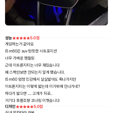
성능
5.0
점
게임하는거 같아요
I5 m60은 suv 탄듯한 시트포지션
너무 가벼운 핸들링
근데 이트론지티는 너무 재밌습니다
왜 스펙만보면 안되는지 알게 됐습니다.
I5 m60 엄청 민감해서 살살밟아도 확나가지만
이트론지티는 이렇게 밟는데 이거밖에 안나가네?
하다가 밟으면 .... 고개가 뒤로..
거기다 후륜조향 코너링 미쳣습니다
디자인
5.0
점
실내 알칸타라 카본