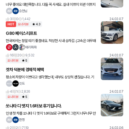
너무 좋아요 대만족합니다. 다들 꼭 사세요. 실내 이쁘지 외관 이쁘지
전면 이쁘지 후면 이쁘지 넓지 깔끔하지 더이상 좋을수가 없는데요.
승현님
지금 신청해도 반년 기다릴텐테 당장 달려가서 계약하세요. 굿굿
3
0
1,442
24.02.07
HOT
오너리뷰
4.3
G80 페이스리프트
한국에서는 정말 타기 좋겠네요. 적당한 시내 승차감. (고속은 아무래
도 아직까지는) 상당히 조용한 정숙성 화려하고 편한 인터페이스를
태리파파
갖춘 실내 고급스러운 외부디자인 나쁘지않은 기본옵션 수입차와의
16
20
9,532
24.02.07
간
오너리뷰
5
겟차 덕분에 경제적 혜택
평소에 차량이 이쁘다고 생각했는데, 내부도 상당히 괜찮습니다. 기
본 사양인데도 불구하고 안전장치들은 모두 포함되어 있기에 이 부분
킷트
도 상당히 만족합니다. 근데 가족차로는 사실 뒷좌석이 좀 좁아요. 폭
4
1
2,826
24.02.07
오너리뷰
5
쏘나타 디 엣지 1.6터보 후기입니다.
인생 첫 차를 쏘나타 디 엣지 1.6터보로 구매해서 그런지 너무너무 만
족합니다. 세단과 suv 를 고민했었는데 막상 타보니 승차감이 너무
좐짱
좋아서 세단하길 잘 한 것 같아요. 가격이 좀 높은게 흠이만
2
2
7,119
24.02.06