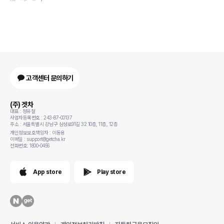
고객센터 문의하기
(주) 겟차
대표 : 정유철
사업자등록번호 : 243-87-00137
주소 : 서울특별시 강남구 삼성로91길 32 10층, 11층, 12층
개인정보보호책임자 : 이동용
이메일 : support@getcha.kr
전화번호: 1800-0456
App store
Play store