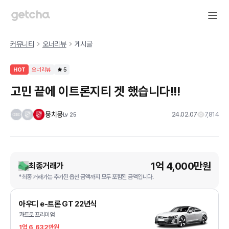
커뮤니티
오너리뷰
게시글
HOT
오너리뷰
5
고민 끝에 이트론지티 겟 했습니다!!!
뭉치뭉
24.02.07
7,814
Lv
25
1억 4,000만원
최종거래가
*최종 거래가는 추가된 옵션 금액까지 모두 포함된 금액입니다.
아우디 e-트론 GT 22년식
콰트로 프리미엄
1억 6,632만원