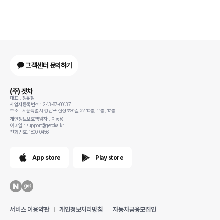
고객센터 문의하기
(주) 겟차
대표 : 정유철
사업자등록번호 : 243-87-00137
주소 : 서울특별시 강남구 삼성로91길 32 10층, 11층, 12층
개인정보보호책임자 : 이동용
이메일 : support@getcha.kr
전화번호: 1800-0456
App store
Play store
서비스 이용약관
개인정보처리방침
자동차금융모집인