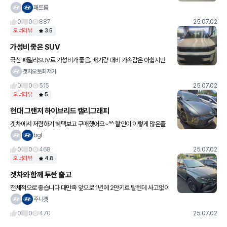
공간감도 넉넉하구 딱히 흠잡을 데가 없는 차량이에요 이번 싼타페
패트롤
각져서 디자인 호불호가 있던대 나는 오히려 이게 더 좋더라구요
0
0
887
25.07.02
오너리뷰
3.5
가성비 좋은 SUV
국산 패밀리SUV로 가성비가 좋음. 배기량 대비 가속감은 아쉽지만
힘은 여유있고, 외관디자인에 호불호가 있는편이지만 실내디자인이
겟차오토최저가
매우 양호함. 편의사항은 다양하게 갖추어져 실용적임. 2.5리터 터보
0
0
515
25.07.02
오너리뷰
5
현대 그랜저 하이브리드 캘리그래피
겟차에서 저렴하기 혜택보고 구매했어요~^^ 할인이 이렇게 많은줄
몰랐답니다 ㅎㅎ 너무 좋아서 기절했어요 완전 짱짱짱겟차에서 저렴
bgf
하기 혜택보고 구매했어요~^^ 할인이 이렇게 많은줄 몰랐답니다 ㅎ
0
0
468
25.07.02
ㅎ 너
오너리뷰
4.8
겟차와 함께 투싼 출고
전체적으로 좋습니다 대만족 앞으로 1년에 2만키로 탈텐데 사고없이
오래갔으면해요 4번째 차중에 제일 맘에 드네오 앞으로 더좋은 곳 돌
주니겟
아다니면서 추억 남겨 볼가 합니다. 겟차 통해서 결제해서 당일
0
0
470
25.07.02