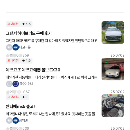
오너리뷰
4.8
그랜저 하이브리드 구매 후기
그랜저 하이브리드를 구매한 지 얼마 되지 않았지만 전반적으로 매우
만족하고 있습니다. 우선 디자인이 매우 세련되고 고급스럽습니다.
네로다롱
외관을 처음 봤을 때부터 마음에 들었고, 실제로 타고 다니면서도 만
0
0
859
25.07.02
오너리뷰
4.8
예쁘고 또 예쁘고 예쁜 볼보 EX30
내연기관 자동차를 타다가 전기차를 타니까 신세계네요! 차량 크기는
작은 편이지만 묵직하고 안정적인 느낌입니다 승차감도 생각보다 좋
콩순이언니
고 편의기능도 많아서 타면 탈수록 만족하고 있어요 한줄평은 무엇보
2
1
1,867
25.07.02
다도
오너리뷰
5
싼타페mx5 출고!!
최고입니다! 정말로 최고라는 말밖에 못하겠네요. 겟차라는 곳을 몰
랐다면 페이백을 이렇게 많이 받지 못했을 겁니다. 우연히 유튜브 보
공백맨
다가 알게 되었는데 이보다 더 싸게 사는 방법은 없을거라고 확신합
0
0
636
25.07.02