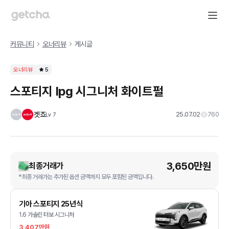
커뮤니티
오너리뷰
게시글
오너리뷰
5
스포티지 lpg 시그니처 화이트펄
겟죠
25.07.02
760
Lv
7
3,650만원
최종거래가
*최종 거래가는 추가된 옵션 금액까지 모두 포함된 금액입니다.
기아 스포티지 25년식
1.6 가솔린 터보 시그니처
3,407만원