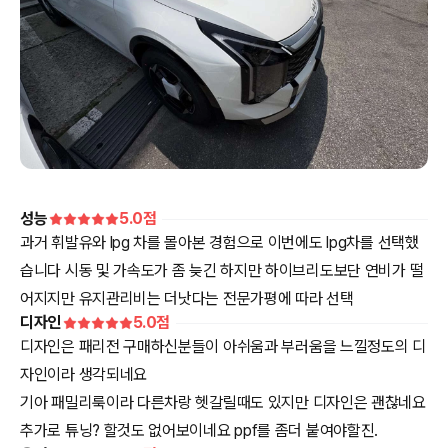
성능
5.0
점
과거 휘발유와 lpg 차를 몰아본 경험으로 이번에도 lpg차를 선택했
습니다 시동 및 가속도가 좀 늦긴 하지만 하이브리도보단 연비가 떨
어지지만 유지관리비는 더낫다는 전문가평에 따라 선택
디자인
5.0
점
디자인은 패리전 구매하신분들이 아쉬움과 부러움을 느낄정도의 디
자인이라 생각되네요
기아 패밀리룩이라 다른차랑 헷갈릴때도 있지만 디자인은 괜찮네요
추가로 튜닝? 할것도 없어보이네요 ppf를 좀더 붙여야할진.