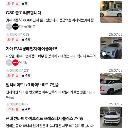
오너리뷰
5
G80 출고 리뷰합니다
겟차 이용하여 G80 신차 출고했습니다. 큰금액을 이체하는것이 좀
걱정이기도 했는데 그 걱정을 덜어내려면 카드사 홈페이지에서 가상
티라노의발톱
계좌 번호와 금액을 확인하시면 됩니다. 승차감도 좋고 차도 멋지고
1
0
1,028
25.07.02
오너리뷰
4.8
기아 EV4 롱레인지 에어 좋아요!
시승할 때부터 승차감이 너무 좋았어서 기대했습니다! 역시나 누구와
함께 타든 부드럽다고 호평이 많습니다. 덕분에 운전 잘하는 것 같다
이비뽀
는 소리도 듣고 있습니다ㅎㅎ 첫차로 산 거라 이것저것 고민도 많고
0
0
1,231
25.07.02
오너리뷰
4.8
펠리세이드 lx3 하이브리드 7인승
전체적인 저의 총 평으로는 아주 만족하며 패밀리카로는 정말 최고에
복동쓰
요, 연비도 좋고 공간감도 아주 만족하며, 차가 힘이 좋아 잘 나갑니다
튼튼한 패밀리카를 원한다면, 추천하고싶네요. 펠리세이드 하이
0
0
847
25.07.02
오너리뷰
4.8
현대 싼타페 하이브리드 프레스티지 플러스 7인승
연비는 좀 더 타봐야 알거 같은데 승차감은 너무 부드럽고 좋습니다