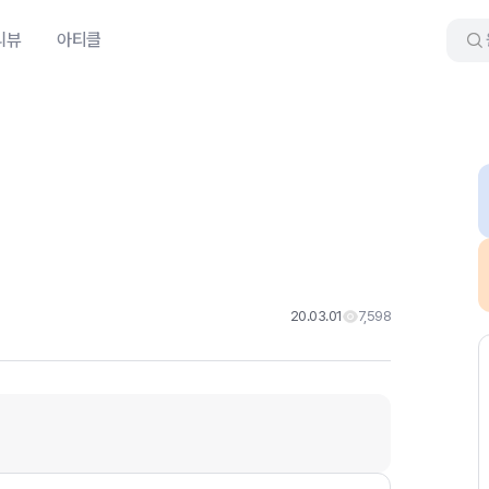
리뷰
아티클
20.03.01
7,598