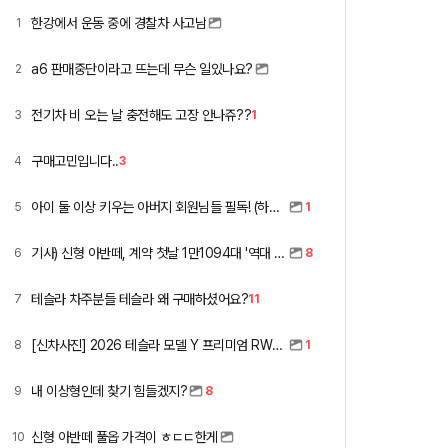
한강에서 운동 중에 경찰차 사고남
1
a6 판매중단이라고 뜨는데 무슨 일있나요?
2
전기차 비 오는 날 충전해도 고장 안나쥬??
3
1
구매고민입니다..
4
3
아이 둘 이상 키우는 아버지 회원님들 필독! (하이패스 할인)
5
1
기사) 신형 아반떼, 계약 첫날 1만1094대 '역대 최고'
6
8
테슬라 차주분들 테슬라 왜 구매하셨어요?
7
11
[신차사진] 2026 테슬라 모델 Y 프리미엄 RWD (펄 화이트 + 블랙시트)
8
1
내 이상형인데 찾기 힘들겠지?
9
8
신형 아반떼 풀옵 가격이 ㅎㄷㄷ한게
10