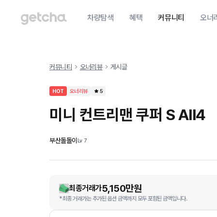
차량탐색
혜택
커뮤니티
오너
커뮤니티
오너리뷰
게시글
HOT
오너리뷰
5
미니 컨트리맨 쿠퍼 S All4
부산돌돌이
Lv
7
5,150만원
최종거래가
*최종 거래가는 추가된 옵션 금액까지 모두 포함된 금액입니다.