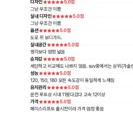
디자인
5.0
점
그냥 무조건 이쁨
실내 디자인
5.0
점
그냥 무조건 이쁨
옵션
5.0
점
도로 위 보디가드.
실내공간
5.0
점
생각보다 엄청 넓음
승차감
5.0
점
세단하고 비교해도 나쁘지 않음. suv중에서는 상위(가솔린
성능
5.0
점
120, 150, 180 모든 속도감이 동일하게 느껴짐
유지관리
5.0
점
운전 루트상 시내 11왔다갔다 고속 12이상
가격
5.0
점
페이스리프트 출시전이라 가격 엄청 좋음