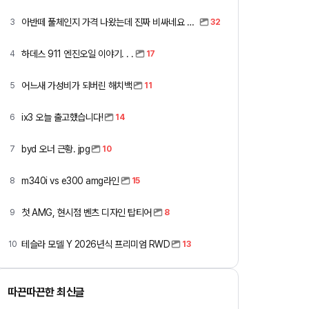
아반떼 풀체인지 가격 나왔는데 진짜 비싸네요 ㅎㅎ
3
32
하데스 911 엔진오일 이야기. . .
4
17
어느새 가성비가 되버린 해치백
5
11
ix3 오늘 출고했습니다!
6
14
byd 오너 근황. jpg
7
10
m340i vs e300 amg라인
8
15
첫 AMG, 현시점 벤츠 디자인 탑티어
9
8
테슬라 모델 Y 2026년식 프리미엄 RWD
10
13
따끈따끈한 최신글