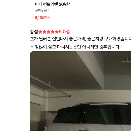
미니 컨트리맨 20년식
쿠퍼 S All4
5,150만원
총점
5.0
점
겟차 딜러분 잘만나서 좋은가격, 좋은차량 구매하였습니다
ㅎ 짐많이 싣고 다니시는분만 아니라면 강추입니다!!