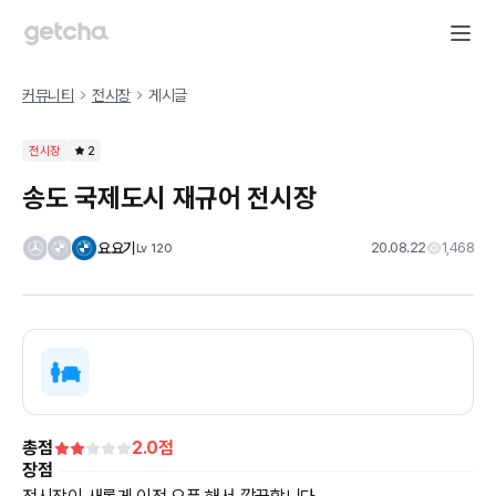
커뮤니티
전시장
게시글
전시장
2
송도 국제도시 재규어 전시장
요요기
20.08.22
1,468
Lv
120
총점
2.0
점
장점