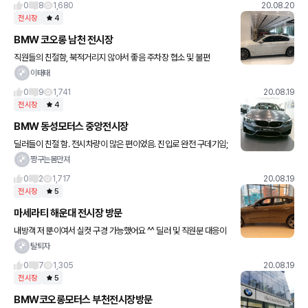
0
8
1,680
20.08.20
전시장
4
BMW 코오롱 남천 전시장
직원들의 친절함, 북적거리지 않아서 좋음 주차장 협소 및 불편
이태태
0
9
1,741
20.08.19
전시장
4
BMW 동성모터스 중앙전시장
딜러들이 친절 함. 전시차량이 많은 편이었음. 진입로 완전 구데기임;
ㅠㅠ 하필 그 날 공사중이어서 그런지는 모르겠지만..
짱구는몸만져
0
2
1,717
20.08.19
전시장
5
마세라티 해운대 전시장 방문
내방객 저 뿐이여서 실컷 구경 가능했어요 ^^ 딜러 및 직원분 대응이
훈훈했어요~! 기블리 르반떼 라인별로 잘 전시되어 있네요~! 딱히 없
탈퇴자
네요; 굳이 있다면 차값이 비싸다 ㅎ
0
7
1,305
20.08.19
전시장
5
BMW코오롱모터스 부천전시장방문