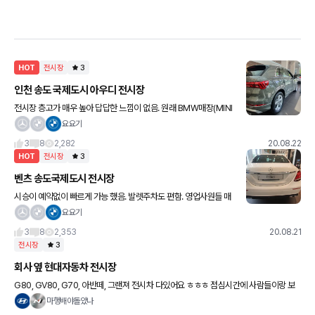
HOT
전시장
3
인천 송도 국제도시 아우디 전시장
전시장 층고가 매우 높아 답답한 느낌이 없음. 원래 BMW매장(MINI
포함) 이던곳을 아우디가 들어와 사용중 이라 넓음. 시승 하러갈때 지
요요기
하 주차장 같이가서 차를 빼고 주차를 하는건 좀 불편 하더
3
8
2,282
20.08.22
HOT
전시장
3
벤츠 송도국제도시 전시장
시승이 예약없이 빠르게 가능 했음. 발렛주차도 편함. 영업사원들 매
우 친절. 상담실이 룸이 여서 편함. 입구 초입 데스크 앞이 공간이 좁
요요기
아서 너무 어수선 하였음 사람이 많음. 주말에는 길건너 주차를
3
8
2,353
20.08.21
전시장
3
회사 옆 현대자동차 전시장
G80, GV80, G70, 아반떼, 그랜져 전시차 다있어요 ㅎㅎㅎ 점심시간에 사람들이랑 보
러 갔는데 바쁘셔서 설명도 못듣고 나옴 ㅎㅎ 부끄러워서 사진은 못찍었어요 사진 찍는 팁
마행배야돌았나
좀 알려주세요