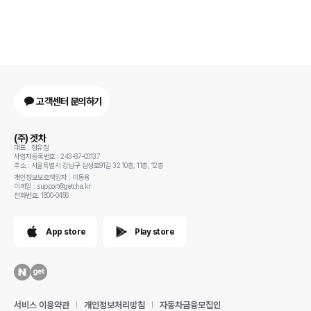
고객센터 문의하기
(주) 겟차
대표 : 정유철
사업자등록번호 : 243-87-00137
주소 : 서울특별시 강남구 삼성로91길 32 10층, 11층, 12층
개인정보보호책임자 : 이동용
이메일 : support@getcha.kr
전화번호: 1800-0456
App store
Play store
서비스 이용약관
개인정보처리방침
자동차금융모집인