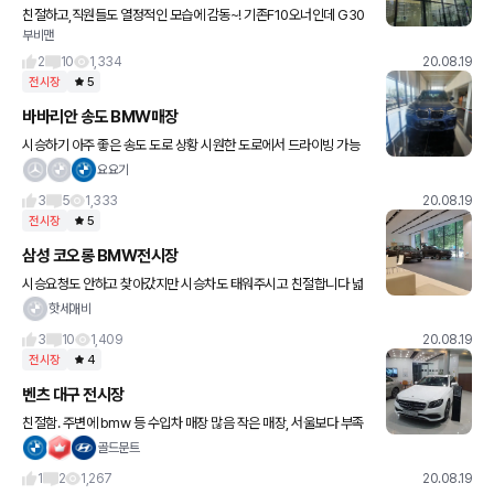
친절하고,직원들도 열정적인 모습에 감동~! 기존F10오너인데 G30
부비맨
색상고민때문에 여러차례방문했지만 자세하게 응대잘해주시네요
매장이 잘 눈에 띄지않음. 시승할수있는 도로가 막힘. 고속주행시승
2
10
1,334
20.08.19
을 하기가
전시장
5
바바리안 송도 BMW매장
시승하기 아주 좋은 송도 도로 상황 시원한 도로에서 드라이빙 가능
주변에 아무것도 없는게 단점 대중교통으로 접근 하기 어려운 위치
요요기
3
5
1,333
20.08.19
전시장
5
삼성 코오롱 BMW전시장
시승요청도 안하고 찾아갔지만 시승차도 태워주시고 친절합니다 넓
기도하고 mini하고 같이있어서 방문객들이 생각보다 있네요
핫세애비
3
10
1,409
20.08.19
전시장
4
벤츠 대구 전시장
친절함. 주변에 bmw 등 수입차 매장 많음 작은 매장, 서울보다 부족
한 프로모션
골드문트
1
2
1,267
20.08.19