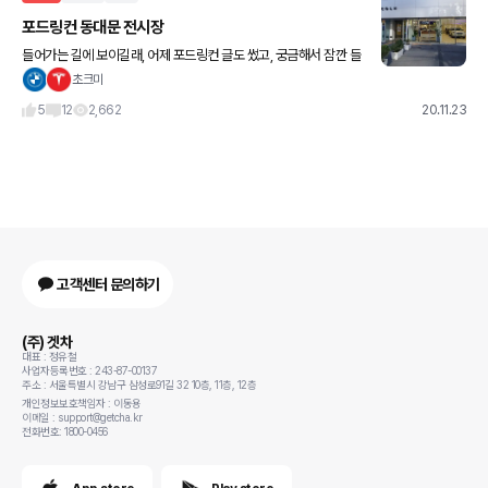
포드링컨 동대문 전시장
들어가는 길에 보이길래, 어제 포드링컨 글도 썼고, 궁금해서 잠깐 들
렀네요. 에비에이터, 커세어, 익스플로러, 등등.. 관심있던 차는 다 있
초크미
음. 간만에 다시본 에비는 이전에 시승할때 받은 미국갬성
5
12
2,662
20.11.23
고객센터 문의하기
(주) 겟차
대표 : 정유철
사업자등록번호 : 243-87-00137
주소 : 서울특별시 강남구 삼성로91길 32 10층, 11층, 12층
개인정보보호책임자 : 이동용
이메일 : support@getcha.kr
전화번호: 1800-0456