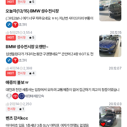
HOT
전시장
5
오늘자(12/15) BMW 성수전시장
(그러고보니 여기 너무 자주오네요 ㅎㅎ) 지난번 사이드미러 부품이
들어왔다길래, 맡기고 나오는길에 잠시 찰칵찰칵. 오늘보니 없는차가
초크미
없네요. 인기쟁이? X3만...빼곤 정말 다 있는듯. (그러고보
5
21
3,554
20.12.15
HOT
전시장
5
BMW 성수전시장 오랜만~
섭센들렀다가 기다리는동안 구경했네요^^ 간만에 Z4랑 6GT도 전
시되어있어서 반갑~ Z4의 간지는 정말 ㅋㅋ 작은놈이 참..매섭게 매
초크미
력있음. 6GT의 광활함도 오랜만에 느꼈네요. 트렁크 입 열릴때
4
14
2,398
20.12.07
HOT
전시장
4
애증의 볼보 ㅠ
대전과 천안 세종사는 입장에서 오히려 교통체증이 없어 접근하기 최고의 장점이었습니
다. 응대 방식도 코오롱이 더 맘에 들어 계약하는 계기도 되었습니다. 곧 대전충남대학 근
태정태세문단속
처에 센터가 생긴다는점?
2
14
2,250
20.12.03
전시장
1
벤츠 강서kcc
마이바흐 있음, 1층세단 3층 SUV 여직원, 여자가 한명도 없었음