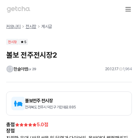
커뮤니티
전시장
게시글
전시장
5
볼보 전주전시장2
한솔아범
20.12.17
1,964
Lv
29
볼보전주 전시장
전라북도 전주시 덕진구 기린대로 885
총점
5.0
점
장점