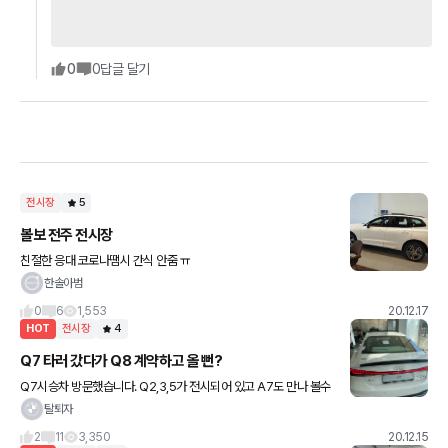
0
0
답글 달기
전시장
5
볼보 전주 전시장
친절한 응대 코로나땜시 간식 안줌 ㅠ
한솔아범
0
6
1,553
20.12.17
HOT
전시장
4
Q7 타러 갔다가 Q8 계약하고 올 뻔?
Q7시승차 방문했습니다. Q2,3,5가 전시되어 있고 A7도 만나 볼수
있었습니다^^ 한적한 곳에 위치하여서 주차도 편했습니다? (향후 더
탈퇴자
좋은 곳으로 이전 예정인데 이전 후 다시 가 보려고 합니다
2
11
3,350
20.12.15