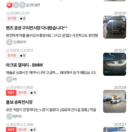
일산뒷골목
2
8
2,131
20.12.01
전시장
5
벤츠 효성 구리전시장 다녀왔습니다^^
편안하게 차를 볼수있어 좋았어요 그리고 문열고 사진찍고도 편안했
고.. 딜러분들이나 직원분들이 계속 옆에계시면 전 쬐끔 불편해하는
인생제2막
스타일인데.. 차를 안살것처럼 보여 놔둔건지 ㅎㅎ ^^;편안하게 혼자
2
12
2,053
20.12.01
전시장
5
아크로 갤러리 - BMW
예술로 승화시킨 메카닉 너무 고급져..... 배아파서 응가 때렸습니다.
KK
3
10
1,909
20.11.28
HOT
전시장
4
볼보 송파전시장
모든 직원이 친절하다는 느낌이 들었다. (음료와 간식을 잘줌.) 먹을
거 잘주는 전시장: ?????????? 먹을거 안주는 전시장: ?????????? 전
탈퇴자
시차가 없어서 시승을 못함.. XC40 ~ X
4
12
2,398
20.11.27
HOT
전시장
5