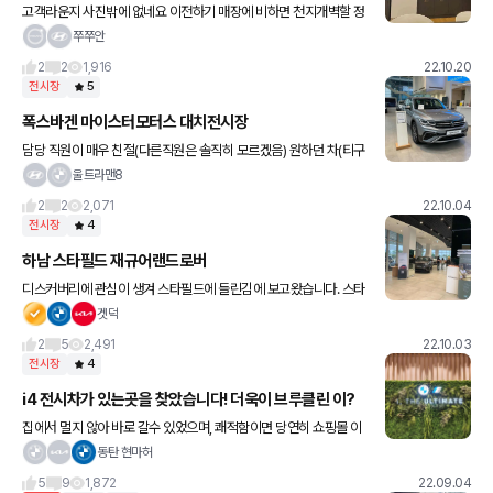
고객라운지 사진밖에 없네요 이전하기 매장에 비하면 천지개벽할 정
도죠... 봉암동 재규어/랜드로버 자리로 올초 이전했습니다 깔끔하고
쭈쭈안
조용하고 친절합니다 서비스라운지는 개별룸 2곳에 코지마안마의자
2
2
1,916
22.10.20
랑 티
전시장
5
폭스바겐 마이스터모터스 대치전시장
담당 직원이 매우 친절(다른직원은 솔직히 모르겠음) 원하던 차(티구
안 올스, id4모두 관람) 관람가능 딱히 없습니다
울트라맨8
2
2
2,071
22.10.04
전시장
4
하남 스타필드 재규어랜드로버
디스커버리에 관심이 생겨 스타필드에 들린김에 보고왔습니다. 스타
필드엔 사람이 넘치지만 비인기(?) 브랜드라 그런지 방문객이 많이
겟덕
없어서 여유롭게 구경한게 장점이겠네요 제네시스나 비엠은 바글바
2
5
2,491
22.10.03
글해서
전시장
4
i4 전시차가 있는곳을 찾았습니다! 더욱이 브루클린 이?
집에서 멀지 않아 바로 갈수 있었으며, 쾌적함이면 당연히 쇼핑몰 이
죠ㅋㅋㅋ i4 가 전시가 되어있었고, 또 마침 브루클린이라 구경을 잘
동탄 현마허
하고 왔네요ㅋㅋㅋ 브루클린 ...영롱 그 자체이며 미리 계약
5
9
1,872
22.09.04