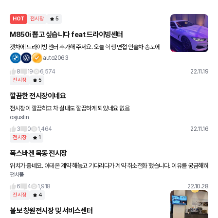
HOT
전시장
5
M850i 뽑고 싶습니다 feat 드라이빙센터
겟차에 드라이빙 센터 추가해 주세요. 오늘 학생 면접 인솔차 송도에
왔다가 잠깐 드센 들렀어요 바로 m타운으로 직행했더니 M8자리에
auto2063
떡하니 버티고 있는 M850i가 눈에 🤩🤩🤩🤩🤩 시트
8
19
6,574
22.11.19
전시장
5
깔끔한 전시장이네요
전시장이 깔끔하고 차 실내도 깔끔하게 되있네요 없음
osjustin
3
0
1,464
22.11.16
전시장
1
폭스바겐 목동 전시장
위치가 좋네요. 아테온 계약 해놓고 기다리다가 계약 취소전화 했습니다. 이유를 궁금해하
펀치풀
시길래, 아테온 가격이 올라서 예산에 맞게 K8 2.5 풀옵션(4500만원)으로 마음을 바꿧
다 하니까 국산차
6
4
1,918
22.10.28
전시장
4
볼보 창원전시장 및 서비스센터