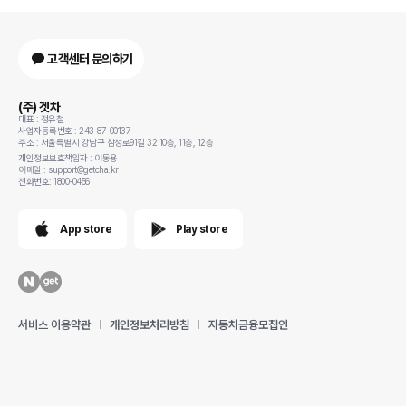
고객센터 문의하기
(주) 겟차
대표 : 정유철
사업자등록번호 : 243-87-00137
주소 : 서울특별시 강남구 삼성로91길 32 10층, 11층, 12층
개인정보보호책임자 : 이동용
이메일 : support@getcha.kr
전화번호: 1800-0456
App store
Play store
서비스 이용약관
개인정보처리방침
자동차금융모집인