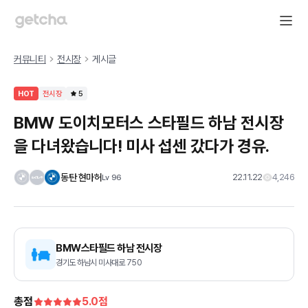
커뮤니티
전시장
게시글
HOT
전시장
5
BMW 도이치모터스 스타필드 하남 전시장
을 다녀왔습니다! 미사 섭센 갔다가 경유.
동탄 현마허
22.11.22
4,246
Lv
96
BMW스타필드 하남 전시장
경기도 하남시 미사대로 750
총점
5.0
점