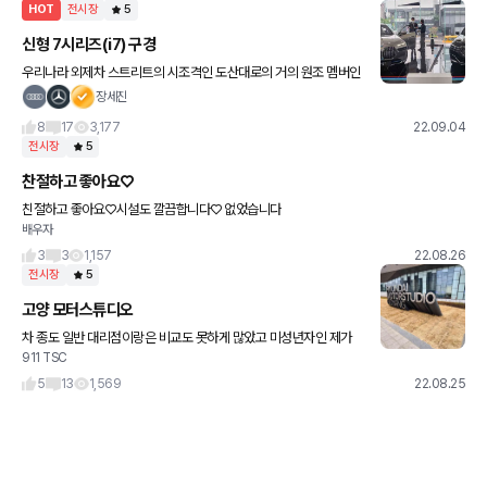
HOT
전시장
5
신형 7시리즈(i7) 구경
우리나라 외제차 스트리트의 시조격인 도산대로의 거의 원조 멤버인
BMW강남 전시장에서 신형 7시리즈 전시 행사가 있다는 소식을 듣
장세진
고 신청해서 구경하고 왔습니다. 제 바로 이전 차인 M5 뿐만 아니라
8
17
3,177
22.09.04
전시장
5
찬절하고 좋아요♡
친절하고 좋아요♡시설도 깔끔합니다♡ 없었습니다
배우자
3
3
1,157
22.08.26
전시장
5
고양 모터스튜디오
차 종도 일반 대리점이랑은 비교도 못하게 많았고 미성년자인 제가
911 TSC
대리점을 혼자 가면 좀 눈치보이지먼 모터스튜디오는 학생들도 많았
어서 너무너무 좋은 시간 보낼 수 있었던거 같아요! 2만원? 인가 내면
5
13
1,569
22.08.25