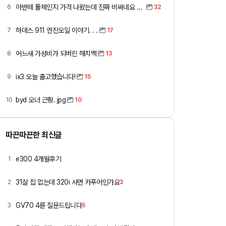
아반떼 풀체인지 가격 나왔는데 진짜 비싸네요 ㅎㅎ
6
32
하데스 911 엔진오일 이야기. . .
7
17
어느새 가성비가 되버린 해치백
8
13
ix3 오늘 출고했습니다!
9
15
byd 오너 근황. jpg
10
10
따끈따끈한 최신글
e300 4개월후기
1
31살 집 없는데 320i 사면 카푸어인가요
2
3
GV70 4륜 질문드립니다
3
5