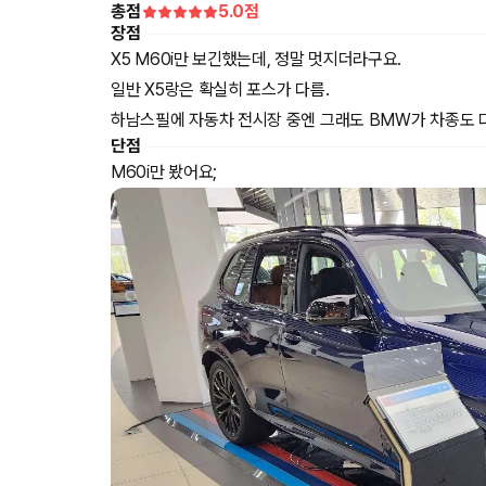
총점
5.0
점
장점
X5 M60i만 보긴했는데, 정말 멋지더라구요.
일반 X5랑은 확실히 포스가 다름.
하남스필에 자동차 전시장 중엔 그래도 BMW가 차종도 
단점
M60i만 봤어요;