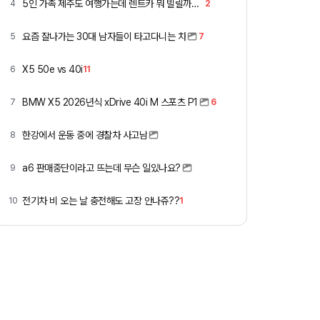
5인 가족 제주도 여행가는데 렌트카 뭐 빌릴까요 ㅎ
4
2
요즘 잘나가는 30대 남자들이 타고다니는 차
5
7
X5 50e vs 40i
6
11
BMW X5 2026년식 xDrive 40i M 스포츠 P1
7
6
한강에서 운동 중에 경찰차 사고남
8
a6 판매중단이라고 뜨는데 무슨 일있나요?
9
전기차 비 오는 날 충전해도 고장 안나쥬??
10
1