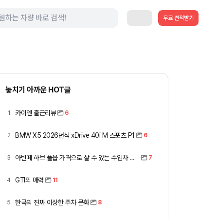
무료 견적받기
놓치기 아까운 HOT글
카이엔 출근리뷰
1
6
BMW X5 2026년식 xDrive 40i M 스포츠 P1
2
6
아반떼 하브 풀옵 가격으로 살 수 있는 수입차 모아봤습니다 (중고 포함)
3
7
GTI의 매력
4
11
한국의 진짜 이상한 주차 문화
5
8