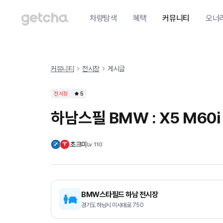
차량탐색
혜택
커뮤니티
오너
커뮤니티
전시장
게시글
전시장
5
하남스필 BMW : X5 M60i
초크미
Lv
110
BMW스타필드 하남 전시장
경기도 하남시 미사대로 750