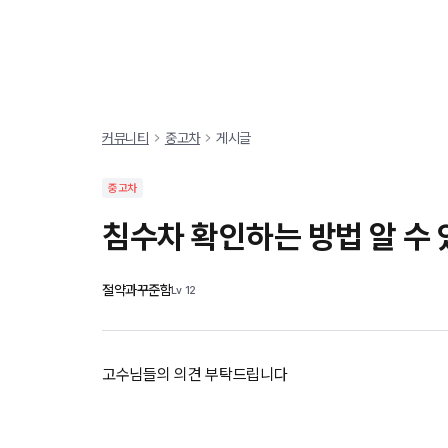
차량탐색
혜택
커뮤니티
오너
커뮤니티
중고차
게시글
중고차
침수차 확인하는 방법 알 수
절약과꾸준함
Lv
12
고수님들의 의견 부탁드립니다