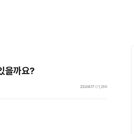
리뷰
아티클
 있을까요?
23.04.17
1,266