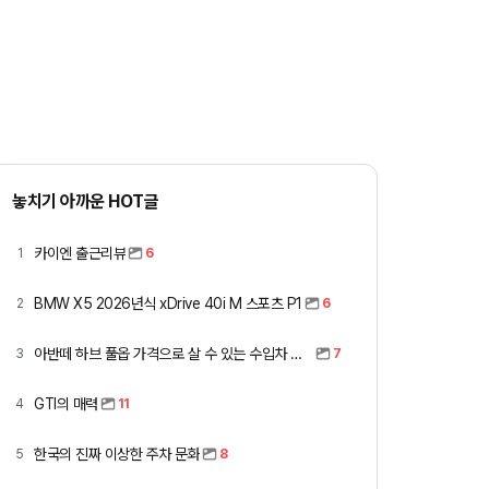
무료 견적받기
놓치기 아까운 HOT글
카이엔 출근리뷰
1
6
BMW X5 2026년식 xDrive 40i M 스포츠 P1
2
6
아반떼 하브 풀옵 가격으로 살 수 있는 수입차 모아봤습니다 (중고 포함)
3
7
GTI의 매력
4
11
한국의 진짜 이상한 주차 문화
5
8