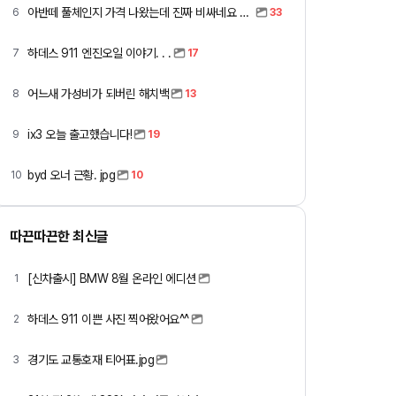
아반떼 풀체인지 가격 나왔는데 진짜 비싸네요 ㅎㅎ
6
33
하데스 911 엔진오일 이야기. . .
7
17
어느새 가성비가 되버린 해치백
8
13
ix3 오늘 출고했습니다!
9
19
byd 오너 근황. jpg
10
10
따끈따끈한 최신글
[신차출시] BMW 8월 온라인 에디션
1
하데스 911 이쁜 사진 찍어왔어요^^
2
경기도 교통호재 티어표.jpg
3