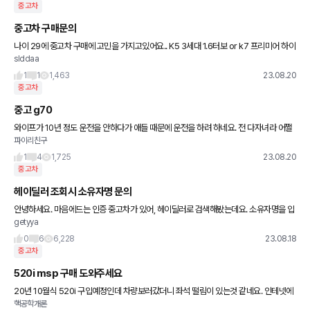
중고차
중고차 구매문의
나이 29에 중고차 구매에 고민을 가지고있어요.. K5 3세대 1.6터보 or k7 프리미어 하이
slddaa
브리드 두가지의 차량 고민중인데 어떤 선택이 맞는걸까요..
1
1
1,463
23.08.20
중고차
중고 g70
와이프가 10년 정도 운전을 안하다가 애들 때문에 운전을 하려 하네요. 전 다자녀라 어쩔
파이리친구
수 없이 카니발을 운전하는 입장에서 이때다 하고 독3사 뽐뿌를 넣어봤으나 마눌님 은 작
은차, 자기가 긁어먹
1
4
1,725
23.08.20
중고차
헤이딜러 조회시 소유자명 문의
안녕하세요. 마음에드는 인증 중고차가 있어, 헤이딜러로 검색해봤는데요. 소유자명을 입
getyya
력해야 조회가 된다고 합니다. 성능기록지에는 한독모터스라고 되어 있는데, 이로 검색시
일치하지 않는다고 하네요.
0
6
6,228
23.08.18
중고차
520i msp 구매 도와주세요
20년 10월식 520i 구입예정인데 차량보러갔더니 좌석 떨림이 있는것 같네요. 인테넷에
핵공학개론
찾아보니 엔진에 이상이 있을 수 있다는데 구매해도 괜찮을까요. 참고로 bps 구입이라 1