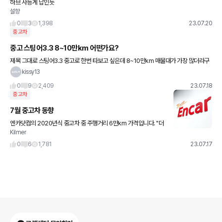
하브 사능게 답인듯
설향
0
3
1,398
23.07.20
중고차
중고 스팅어3.3 8~10만km 어떤가요?
제목 그대로 스팅어3.3 중고로 한번 타보고 싶은데 8~10만km 매물대가 가장 많더라구
요. 아마 소모품 교환시기랑 보증시기 등등으로 그런것 같은데 고민이 되긴하네요. 그냥 1
kissy13
2만 이런걸 업어와야할
0
9
2,409
23.07.18
중고차
7월 중고차 동향
엔카닷컴의 2020년식 중고차 중 주행거리 6만km 가격입니다. "더
Kilmer
뉴 카니발 2400만원으로 전월 대비 2.72% 상승했다. 팰리세이드
의 가격은 3546만원으로 1.13% 올랐고, 제네시스
0
6
1,781
23.07.17