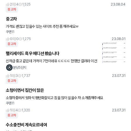
년 2만km 보증됨.
2
4
1,525
23.08.04
중고차
중고차
가격도 괜찮고 믿을수 있는 사이트 추천 좀 해주세요ㅠ
쿠폰11
0
0
1,275
23.08.01
중고차
팰리세이드 흑우 에디션 봤습니다
신차급 중고 같은데 가격이 7천이네유 ㄷㄷㄷㄷ 한명만 걸려라 이건
가 ㅋㅋㅋㅋㅋ
분당5단지
1
3
1,737
23.07.31
중고차
소형이면서 짐칸이 많은
소형차중에서 뒷좌석 평탄화잘되고 짐을 많이 실을수 차 소개좀해주세요
쿠폰11
1
4
1,320
23.07.31
중고차
수소충전비 계속오르네여