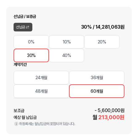
선납금 / 보증금
30
% /
14,281,063
원
선납금
0%
10%
20%
30%
40%
계약기간
24개월
36개월
48개월
60개월
-
5,600,000
원
보조금
월
213,000
원
예상 월 납입금
취등록세는 월납입금에 포함되어 있습니다.