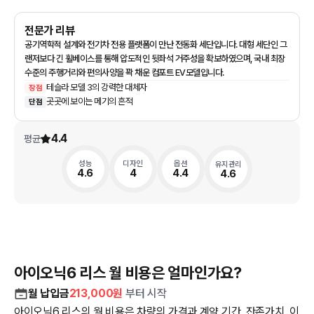
전문가 리뷰
공기역학적 설계와 전기차 전용 플랫폼이 만난 전동화 세단입니다. 대형 세단인 그
랜저보다 긴 휠베이스를 통해 압도적인 뒷좌석 거주성을 확보하였으며, 국내 최장
수준의 주행거리와 편의사양을 꽉 채운 컴포트 EV모델입니다.
테슬라 모델 3의 강력한 대체자
장점
곳곳에 보이는 메기의 흔적
단점
4.4
평균
성능
디자인
옵션
유지관리
4.6
4
4.4
4.6
아이오닉6 리스 월 비용은 얼마인가요?
월 납입금
213,000
원
부터 시작
아이오닉6 리스의 월 비용은 차량의 가격과 계약 기간, 잔존가치, 이