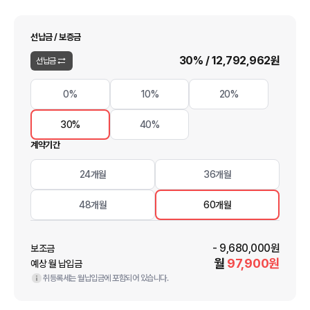
선납금 / 보증금
30
% /
12,792,962
원
선납금
0%
10%
20%
30%
40%
계약기간
24개월
36개월
48개월
60개월
-
9,680,000
원
보조금
월
97,900
원
예상 월 납입금
취등록세는 월납입금에 포함되어 있습니다.