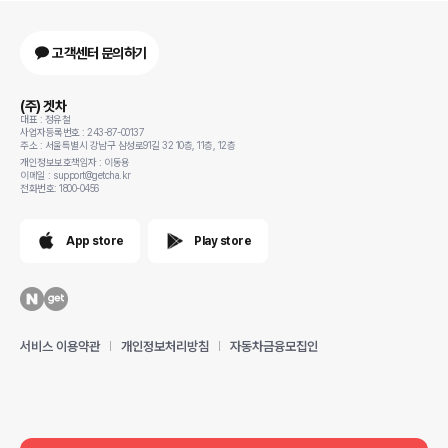
고객센터 문의하기
(주) 겟차
대표 : 정유철
사업자등록번호 : 243-87-00137
주소 : 서울특별시 강남구 삼성로91길 32 10층, 11층, 12층
개인정보보호책임자 : 이동용
이메일 : support@getcha.kr
전화번호: 1800-0456
App store
Play store
서비스 이용약관
개인정보처리방침
자동차금융모집인