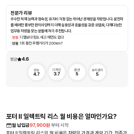
전문가 리뷰
우수한 적재 능력과 정숙성, 유지비 걱정 없는 뛰어난 경제성을 자랑합니다. 운전자
를 배려한 풍부한 편의사양까지 더해 실용성과 효율성을 갖춘 모델로, 다재다능한
업무용 차량을 찾는 분들께 적극 추천합니다.
디젤보다 힘도 세고 매연도 없다
장점
1회 충전 주행거리가 200km?
단점
4.6
평균
성능
디자인
옵션
유지관리
4.7
3.7
5
5
포터 II 일렉트릭 리스 월 비용은 얼마인가요?
월 납입금
97,900
원
부터 시작
포터 II 일렉트릭 리스의 월 비용은 차량의 가격과 계약 기간, 잔존가