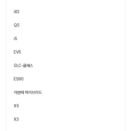
iX3
Q5
i5
EV5
GLC-클래스
ES90
아반떼 하이브리드
X5
X3