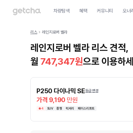
차량탐색
혜택
커뮤니티
오너
리스
레인지로버 벨라
레인지로버 벨라 리스 견적,
월
747,347
원
으로 이용하세
P250 다이나믹 SE
등급 변경
가격 9,190
만원
4
SUV
중형
럭셔리
페이스리프트