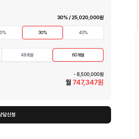
30
% /
25,020,000
원
20%
30%
40%
48개월
60개월
-
8,500,000
원
월
747,347
원
상담신청