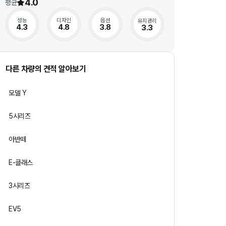
4.0
평균
성능
디자인
옵션
유지관리
4.3
4.8
3.8
3.3
다른 차량의 견적 알아보기
모델 Y
5시리즈
아반떼
E-클래스
3시리즈
EV5