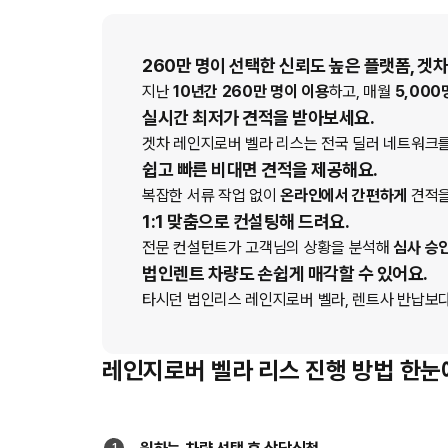
260만 명이 선택한 신뢰도 높은 플랫폼, 겟차
지난
10년간 260만 명이 이용
하고, 매월
5,000
실시간 최저가 견적을 받아보세요.
겟차
레인지로버 벨라
리스
는 전국 딜러 네트워크
쉽고 빠른 비대면 견적을 제공해요.
복잡한 서류 작업 없이
온라인에서 간편하게
견적을
1:1 맞춤으로 컨설팅해 드려요.
전문 컨설턴트가 고객님의 상황을 분석해
심사 승
법인렌트 차량도 손쉽게 매각할 수 있어요.
타시던 법인
리스
레인지로버 벨라
, 렌트사 반납보
레인지로버 벨라 리스 진행 방법 한눈
1