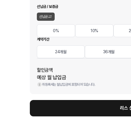
선납금 / 보증금
선납금
0%
10%
계약기간
24개월
36개월
할인금액
예상 월 납입금
취등록세는 월납입금에 포함되어 있습니다.
리스 